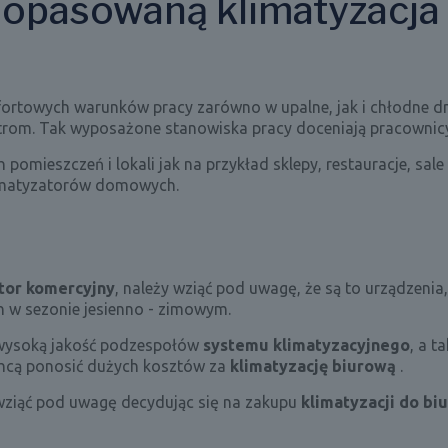
dopasowaną klimatyzacja 
rtowych warunków pracy zarówno w upalne, jak i chłodne dn
ltrom. Tak wyposażone stanowiska pracy doceniają pracownicy
ch pomieszczeń i lokali jak na przykład sklepy, restauracje, sa
klimatyzatorów domowych.
tor komercyjny
, należy wziąć pod uwagę, że są to urządzenia, 
h w sezonie jesienno - zimowym.
ą wysoką jakość podzespołów
systemu
klimatyzacyjnego
, a t
chcą ponosić dużych kosztów za
klimatyzację biurową
.
y wziąć pod uwagę decydując się na zakupu
klimatyzacji do biu