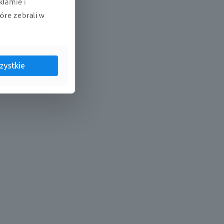
klamie i
tóre zebrali w
zystkie