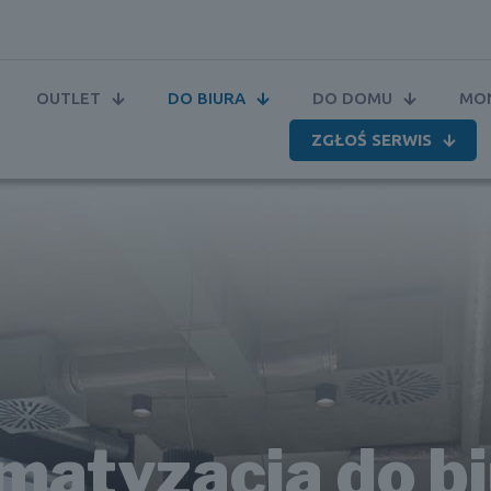
OUTLET
DO BIURA
DO DOMU
MON
ZGŁOŚ SERWIS
matyzacja do b