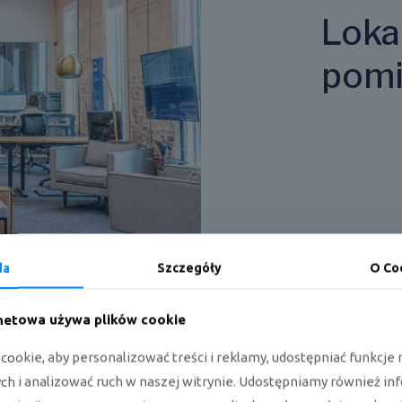
Lokal
pomi
da
Szczegóły
O Co
rnetowa używa plików cookie
 wpływ na cenę oraz efektywność całeg
ookie, aby personalizować treści i reklamy, udostępniać funkcj
rzemy pod uwagę 6 poniższych czynnikó
h i analizować ruch w naszej witrynie. Udostępniamy również in