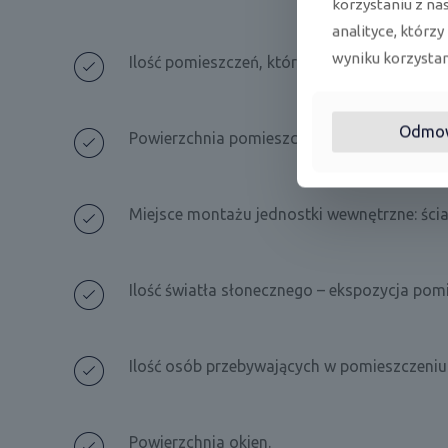
korzystaniu z na
analityce, którzy
wyniku korzystani
Ilość pomieszczeń, które mają być ochładza
Odmo
Powierzchnia pomieszczenia / pomieszczeń.
Miejsce montażu jednostki wewnętrzne: ścian
Ilość światła słonecznego – ekspozycja pom
Ilość osób przebywających w pomieszczeniu
Powierzchnia okien.