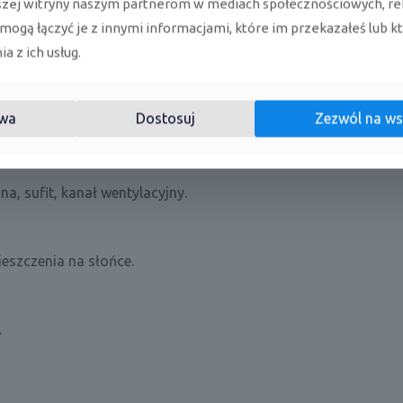
szej witryny naszym partnerom w mediach społecznościowych, re
 mogą łączyć je z innymi informacjami, które im przekazałeś lub k
a z ich usług.
ne lub ogrzewane klimatyzacją.
wa
Dostosuj
Zezwól na ws
a, sufit, kanał wentylacyjny.
ieszczenia na słońce.
.