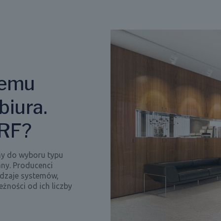
temu
biura.
VRF?
my do wyboru typu
any. Producenci
odzaje systemów,
żności od ich liczby