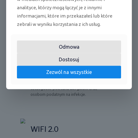
ozonowej
– posiada bardzo niski współczynnik
analityce, którzy mogą łączyć je z innymi
tworzenia efektu cieplarnianego
informacjami, które im przekazałeś lub które
zebrali w wyniku korzystania z ich usług.
STERYLIZACJA
Odmowa
Dostosuj
W 99% hamuje rozwój wirusów poprzez
efektywną dezynfekcję.
SYSTEM
STERYLIZACJI
gwarantują czyste i
Zezwól na wszystkie
zdrowe powietrze eliminując wirusy,
grzyby i drobnoustroje. Jest to funkcja
szczególnie polecana alergikom oraz
osobom podatnym na infekcje.
WIFI 2.0