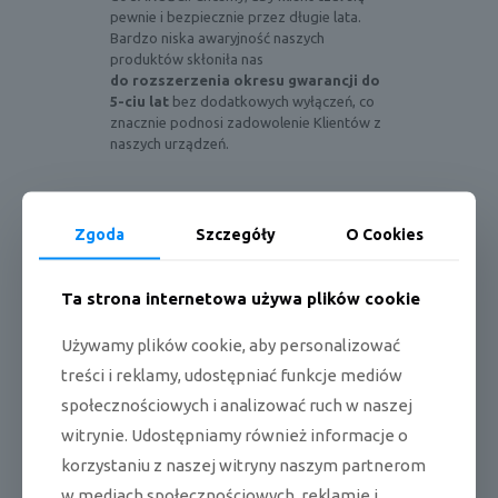
pewnie i bezpiecznie przez długie lata.
Bardzo niska awaryjność naszych
produktów skłoniła nas
do rozszerzenia okresu gwarancji do
5-ciu lat
bez dodatkowych wyłączeń, co
znacznie podnosi zadowolenie Klientów z
naszych urządzeń.
Zgoda
Szczegóły
O Cookies
Czynnik R32
Ta strona internetowa używa plików cookie
Klimatyzatory ANDE pracują w oparciu o
najnowszy ekologiczny czynnik chłodzący
Używamy plików cookie, aby personalizować
R32, który cechuje się zwiększeniem
treści i reklamy, udostępniać funkcje mediów
efektywności energetycznej, wpływa na
bezpieczeństwo użytkowania oraz małą
społecznościowych i analizować ruch w naszej
toksyczność.
witrynie. Udostępniamy również informacje o
DODATKOWO:
korzystaniu z naszej witryny naszym partnerom
– nie powoduje niszczenia warstwy
w mediach społecznościowych, reklamie i