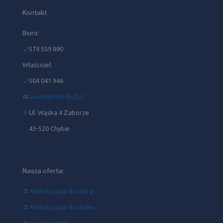
Kontakt
Biuro:
574 559 890
Właściciel:
504 041 946‬
biuro@klim-bud.pl
Ul. Wąska 4 Zaborze
43-520 Chybie
Nasza oferta:
Klimatyzacja do biura
Klimatyzacja do domu
Systemy VRF