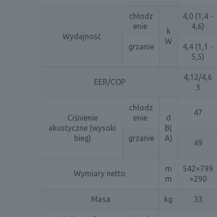
chłodz
4,0 (1,4 -
enie
4,6)
k
Wydajność
W
grzanie
4,4 (1,1 -
5,5)
4,12/4,6
EER/COP
3
chłodz
47
Ciśnienie
enie
d
akustyczne (wysoki
B(
bieg)
grzanie
A)
49
m
542×799
Wymiary netto
m
×290
Masa
kg
33