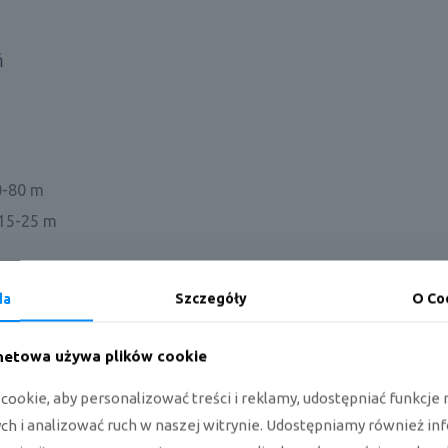
ń
0-80 m
 15-25 m
da
Szczegóły
O Co
hłodniczej i grzewczej
nia: - 10÷46°C (dla wybranych modeli)
rnetowa używa plików cookie
: - 15÷24°C (dla wybranych modeli)
ookie, aby personalizować treści i reklamy, udostępniać funkcj
h i analizować ruch w naszej witrynie. Udostępniamy również in
na, szybkie dogrzewanie