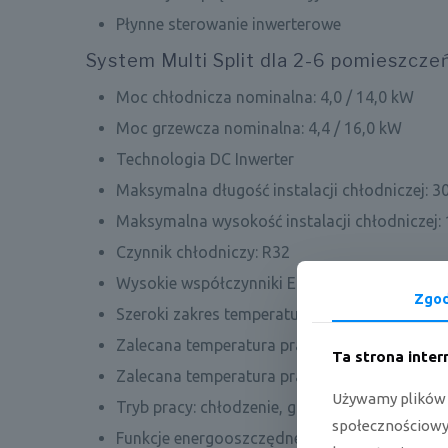
Płynne sterowanie inwerterowe
System Multi Split dla 2-6 pomieszcze
Moc chłodnicza nominalna: 4,0 / 14,0 kW
Moc grzewcza nominalna: 4,4 / 16,0 kW
Technologia DC Inwerter
Maksymalna długość instalacji chłodniczej: 3
Maksymalna wysokość instalacji chłodniczej:
Czynnik chłodniczy: R32
Wysokie współczynniki EER / COP
Zgo
Szeroki zakres temperatur pracy, wydajności c
Zalecana temperatura pracy dla trybu chłodze
Ta strona inte
Zalecana temperatura pracy dla trybu grzania
Używamy plików c
Tryb pracy: chłodzenie, grzanie, wentylacja
społecznościowyc
Funkcje energooszczędne: temperatura dyżur