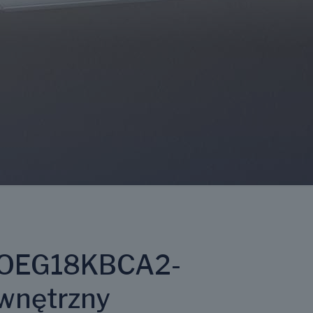
AOEG18KBCA2-
ewnętrzny