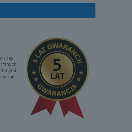
ch czy
trznych.
 innymi
nergii.