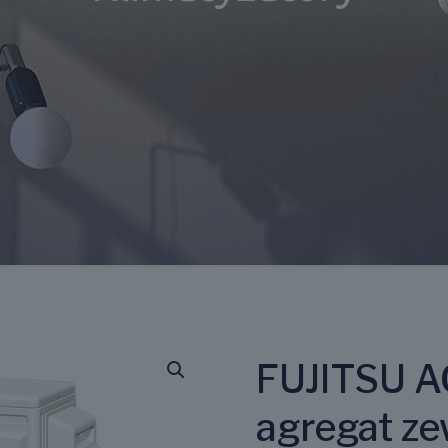
FUJITSU 
agregat z