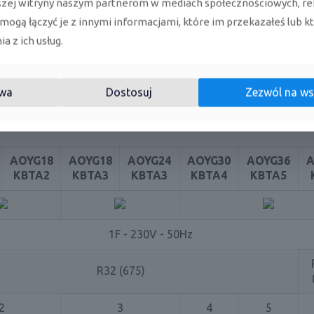
szej witryny naszym partnerom w mediach społecznościowych, re
 mogą łączyć je z innymi informacjami, które im przekazałeś lub k
iem DC
a z ich usług.
za z pilota
wa
Dostosuj
Zezwól na ws
AOYG18
AOYG18
AOYG24
AOYG30
AOYG36
A
KBTA2
KBTA3
KBTA3
KBTA4
KBTA5
1F - 230V - 50Hz
R32 (675)
2
3
4
5