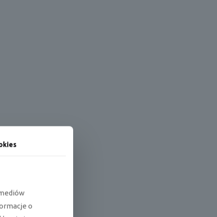
okies
e mediów
formacje o