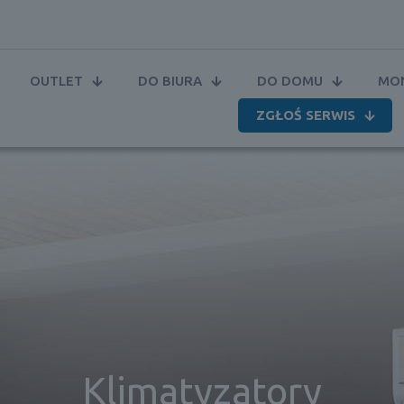
OUTLET
DO BIURA
DO DOMU
MON
ZGŁOŚ SERWIS
Klimatyzatory