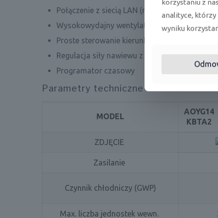
korzystaniu z na
Połączenie z siecią LAN (moduł Wi-Fi)
analityce, którzy
Wysokowydajny wentylator napędzany silnik
wyniku korzystani
Proste sterowanie kierunkiem wypływu powietr
Regulacja siły nawiewu z pilota
Odmo
Programator czasowy
Parametry techniczne
AOYG14
MODEL
KBTA2
ZDJĘCIE
Zasilanie
Czynnik chłodniczy (GWP)
Max. liczba jednostek wewn.