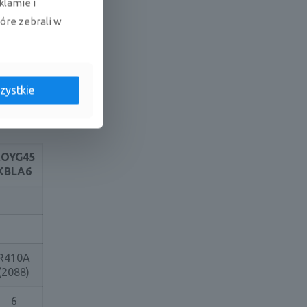
klamie i
tóre zebrali w
zystkie
OYG45
KBLA6
R410A
(2088)
6