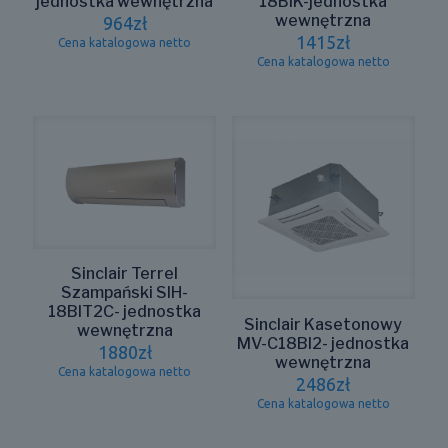
jednostka wewnętrzna
18BIK-jednostka
wewnętrzna
964
zł
1415
zł
Cena katalogowa netto
Cena katalogowa netto
Sinclair Terrel
Szampański SIH-
18BIT2C- jednostka
Sinclair Kasetonowy
wewnętrzna
MV-C18BI2- jednostka
1880
zł
wewnętrzna
Cena katalogowa netto
2486
zł
Cena katalogowa netto