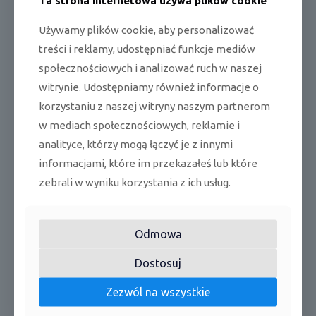
hł
o
Używamy plików cookie, aby personalizować
d
4
47
46
48
50
52
53
treści i reklamy, udostępniać funkcje mediów
z
7
Ciśnieni
e
e
d
społecznościowych i analizować ruch w naszej
ni
akustyc
B(
witrynie. Udostępniamy również informacje o
e
zne
A
korzystaniu z naszej witryny naszym partnerom
(wysoki
)
bieg)
g
w mediach społecznościowych, reklamie i
rz
4
analityce, którzy mogą łączyć je z innymi
a
50
49
53
54
55
55
9
ni
informacjami, które im przekazałeś lub które
e
zebrali w wyniku korzystania z ich usług.
5
4
2
Odmowa
63
71
71
88
88
99
×
2×
6×
6×
4x
4x
8×
7
Dostosuj
Wymiary
m
79
82
82
82
82
97
9
netto
m
9×
0×
0×
0x
0x
0×
9
29
31
31
31
31
37
Zezwól na wszystkie
×
0
5
5
5
5
0
2