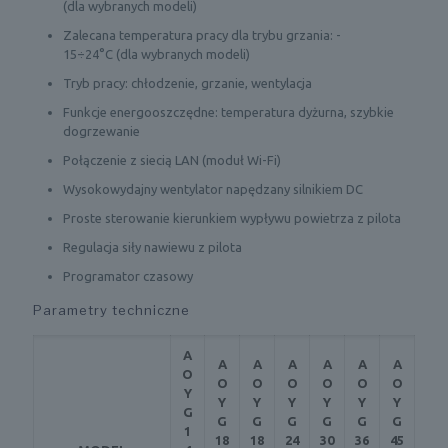
(dla wybranych modeli)
Zalecana temperatura pracy dla trybu grzania: -
15÷24°C (dla wybranych modeli)
Tryb pracy: chłodzenie, grzanie, wentylacja
Funkcje energooszczędne: temperatura dyżurna, szybkie
dogrzewanie
Połączenie z siecią LAN (moduł Wi-Fi)
Wysokowydajny wentylator napędzany silnikiem DC
Proste sterowanie kierunkiem wypływu powietrza z pilota
Regulacja siły nawiewu z pilota
Programator czasowy
Parametry techniczne
A
A
A
A
A
A
A
O
O
O
O
O
O
O
Y
Y
Y
Y
Y
Y
Y
G
G
G
G
G
G
G
1
18
18
24
30
36
45