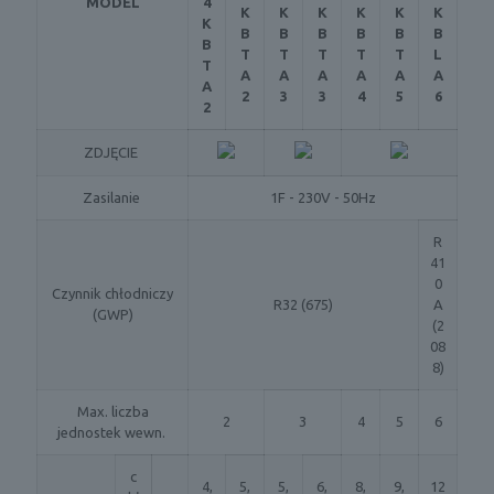
MODEL
4
K
K
K
K
K
K
K
B
B
B
B
B
B
B
T
T
T
T
T
L
T
A
A
A
A
A
A
A
2
3
3
4
5
6
2
ZDJĘCIE
Zasilanie
1F - 230V - 50Hz
R
41
0
Czynnik chłodniczy
R32 (675)
A
(GWP)
(2
08
8)
Max. liczba
2
3
4
5
6
jednostek wewn.
c
4,
5,
5,
6,
8,
9,
12