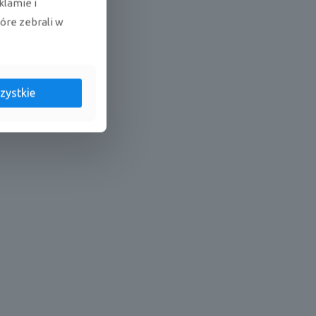
klamie i
tóre zebrali w
zystkie