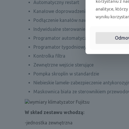
korzystaniu z na
Automatyczny restart
analityce, którzy
Kanałowe doprowadzenie świeżego powietrz
wyniku korzystani
Podłączenie kanałów nawiewnych
Indywidualne sterowanie nawiewem
Odmo
Programator automatycznego wyłączenia
Programator tygodniowy
Kontrolka filtra
Zewnętrzne wejście sterujące
Pompka skroplin w standardzie
Niebieskie lamele-zabezpieczenie antykorozy
Maskownica biała ze sterownikiem przewod
W skład zestawu wchodzą:
-jednostka zewnętrzna