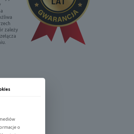
w
na
ożliwa
rzech
r zależy
zełącza
iu.
okies
e mediów
formacje o