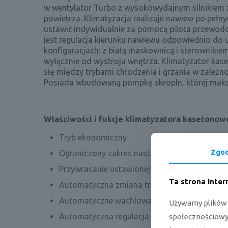
w wentylator Turbo z wysokowydajnym silnikiem 
powietrza. Klimatyzacja realizuje nawiew po pełn
ustawić indywidualnie za pomocą pilota przewodo
jest regulacja kierunku nawiewu odpowiednio do 
konfiguracjach: z białą maskownicą i sterowniki
wyłącznie od wystroju wnętrza. Klimatyzator k
się między trybami chłodzenia i grzania w zależn
Posiada wbudowaną pompkę skropln, której mak
Właściwości i fukcje klimatyzatora kaseton
Tryb ekonomiczny
Zgo
Ograniczony zakres nastawy temperatury
Przywracanie ustawionej temperatury
Ta strona inte
Automatyczna zmiana trybu pracy
Automatyczne wachlowanie góra/dół
Używamy plików c
Automatyczna regulacja siły nawiewu
społecznościowyc