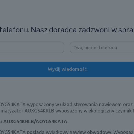
elefonu. Nasz doradca zadzwoni w spra
AOYG54KATA wyposażony w układ sterowania nawiewem oraz
Klimatyzator AUXG54KRLB wyposażony w ekologiczny czynnik 
tsu AUXG54KRLB/AOYG54KATA:
AOYG54KATA posiada wyjątkowy nawiew obwodowy. Wyposażo