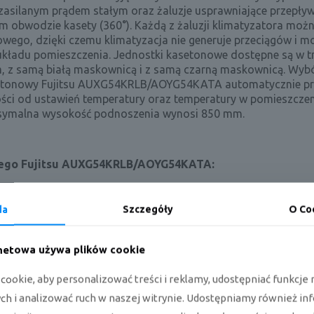
zasilanym prądem stałym oraz żaluzje usprawniające przepły
ym obwodzie kasety (360°). Każdą z żaluzji klimatyzatora moż
wego, dzięki czemu klimatyzacja nie generuje przeciągów i m
układu pomieszczenia. Jednostki kasetonowe dostępne są w t
em, z samą białą maskownicą i z samą czarną maskownicą. Wybó
asetonowy Fujitsu AUXG54KRLB/AOYG54KATA automatycznie pr
ości od ustawień temperatury oraz temperatury w pomieszczen
symalna wysokość podnoszenia wynosi 850 mm.
owego Fujitsu AUXG54KRLB/AOYG54KATA:
da
Szczegóły
O Co
rnetowa używa plików cookie
ookie, aby personalizować treści i reklamy, udostępniać funkcj
h i analizować ruch w naszej witrynie. Udostępniamy również in