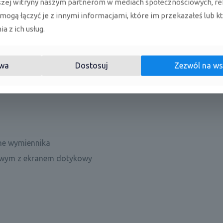
szej witryny naszym partnerom w mediach społecznościowych, re
 mogą łączyć je z innymi informacjami, które im przekazałeś lub k
a
a z ich usług.
wa
Dostosuj
Zezwól na ws
jne wymiennika
owym z ekranem dotykowy