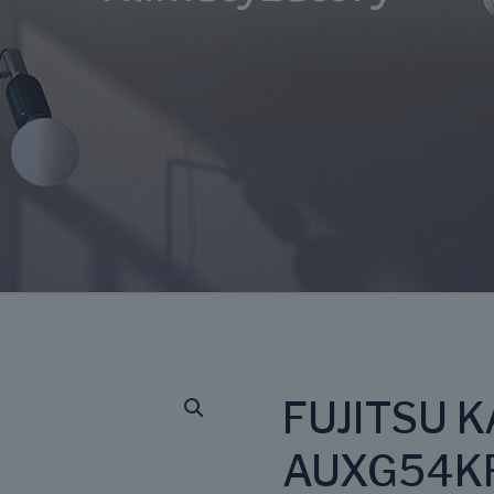
FUJITSU 
AUXG54K