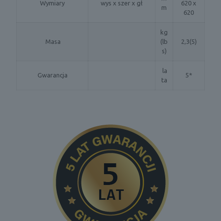
Wymiary
wys x szer x gł
620 x
m
620
kg
Masa
(lb
2,3(5)
s)
la
Gwarancja
5*
ta