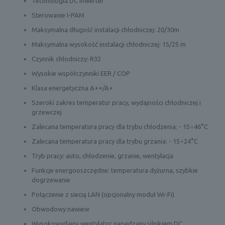
Technologia DC Inwerter
Sterowanie I-PAM
Maksymalna długość instalacji chłodniczej: 20/30m
Maksymalna wysokość instalacji chłodniczej: 15/25 m
Czynnik chłodniczy: R32
Wysokie współczynniki EER / COP
Klasa energetyczna A++/A+
Szeroki zakres temperatur pracy, wydajności chłodniczej i
grzewczej
Zalecana temperatura pracy dla trybu chłodzenia: - 15÷46°C
Zalecana temperatura pracy dla trybu grzania: - 15÷24°C
Tryb pracy: auto, chłodzenie, grzanie, wentylacja
Funkcje energooszczędne: temperatura dyżurna, szybkie
dogrzewanie
Połączenie z siecią LAN (opcjonalny moduł Wi-Fi)
Obwodowy nawiew
Wysokowydajny wentylator napędzany silnikiem DC