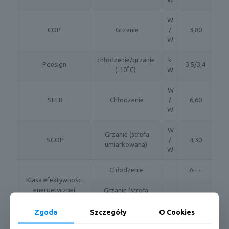
W
COP
Grzanie
/
3,80
W
chłodzenie/grzanie
k
Pdesign
3,5/3,4
(-10°C)
W
W
SEER
Chłodzenie
/
6,60
W
W
Grzanie (strefa
SCOP
/
4,30
umiarkowana)
W
Chłodzenie
A++
Klasa efektywności
energetycznej
Grzanie (strefa
A+
umiarkowana)
Zgoda
Szczegóły
O Cookies
Maksymalny prąd
Chłodzenie/Grzani
A
9,7/9,7