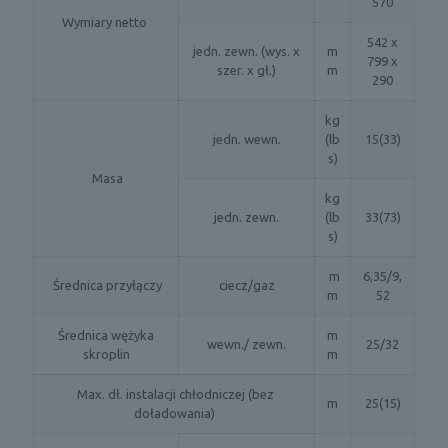
570
Wymiary netto
542 x
jedn. zewn. (wys. x
m
799 x
szer. x gł.)
m
290
kg
jedn. wewn.
(lb
15(33)
s)
Masa
kg
jedn. zewn.
(lb
33(73)
s)
m
6,35/9,
Średnica przyłączy
ciecz/gaz
m
52
Średnica wężyka
m
wewn./ zewn.
25/32
skroplin
m
Max. dł. instalacji chłodniczej (bez
m
25(15)
doładowania)