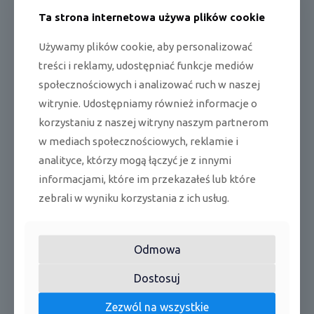
pracy
e
Ta strona internetowa używa plików cookie
k
W
Używamy plików cookie, aby personalizować
Chłodzenie
186
h/
treści i reklamy, udostępniać funkcje mediów
a
Sezonowe
społecznościowych i analizować ruch w naszej
zużycie energii
k
witrynie. Udostępniamy również informacje o
W
Grzanie
1106
korzystaniu z naszej witryny naszym partnerom
h/
a
w mediach społecznościowych, reklamie i
analityce, którzy mogą łączyć je z innymi
Osuszanie
l/h
1,2
informacjami, które im przekazałeś lub które
d
jedn. wewn.
zebrali w wyniku korzystania z ich usług.
B
37/34/
chłodzenie
A(
30/27
(H/M/L/Q)
A)
Odmowa
d
Ciśnienie akustyczne
jedn. wewn.
B
37/34/
Dostosuj
grzanie (H/M/L/Q)
A(
31/29
A)
Zezwól na wszystkie