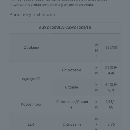
nawiewu do zmian temperatury w pomieszczeniu.
Parametry techniczne
AUXG12KVLA+AOYG12KBTB
V/
Zasilanie
230/50
H
z
k
3,5(0,9-
Chłodzenie
W
4,4)
Wydajność
k
4,1(0,9-
Grzanie
W
5,7)
Chłodzenie/Grzani
k
0,93/1,
Pobór mocy
e
W
08
W
EER
Chłodzenie
/
3,76
W