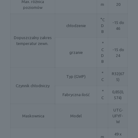
Max. różnica
m
20
poziomów
°C
-15 do
chłodzenie
D
46
B
Dopuszczalny zakres
temperatur zewn.
°
C
-15 do
grzanie
D
24
B
°
R32(67
Typ (GWP)
C
5)
Czynnik chłodniczy
°
0,85(0,
Fabryczna ilość
C
574)
UTG-
Maskownica
Model
UFYF-
W
49 x
m