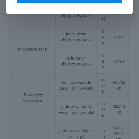
d
jedn. zewn.
B(
47/47
chł./grz. (wysoki)
A)
d
jedn. wewn.
B
49/49
chł./grz. (wysoki)
A
Moc akustyczna
d
jedn. zewn.
B
61/61
chł./grz. (wysoki)
A
m
jedn. wewn./jedn.
600/15
3/
zewn. chł. (wysoki)
80
h
Przepływy
Powietrza
m
jedn. zewn./jedn.
600/15
3/
wewn. grz. (wysoki)
20
h
245 x
jedn. wewn. (wys. x
m
570 x
szer. x gł.)
m