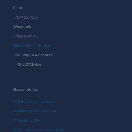
Biuro:
574 559 890
Właściciel:
504 041 946‬
biuro@klim-bud.pl
Ul. Wąska 4 Zaborze
43-520 Chybie
Nasza oferta:
Klimatyzacja do biura
Klimatyzacja do domu
Systemy VRF
Montaż i serwis klimatyzacji