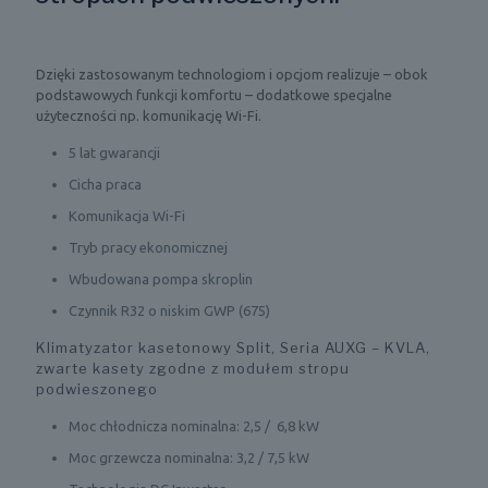
Dzięki zastosowanym technologiom i opcjom realizuje – obok
podstawowych funkcji komfortu – dodatkowe specjalne
użyteczności np. komunikację Wi-Fi.
5 lat gwarancji
Cicha praca
Komunikacja Wi-Fi
Tryb pracy ekonomicznej
Wbudowana pompa skroplin
Czynnik R32 o niskim GWP (675)
Klimatyzator kasetonowy Split, Seria AUXG – KVLA,
zwarte kasety zgodne z modułem stropu
podwieszonego
Moc chłodnicza nominalna: 2,5 / 6,8 kW
Moc grzewcza nominalna: 3,2 / 7,5 kW