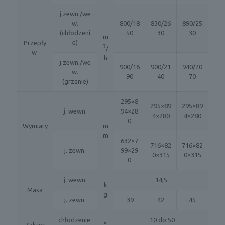
j.zewn./we
w.
800/18
830/26
890/25
(chłodzeni
50
30
30
m
e)
Przepły
3
/
w
h
j.zewn./we
900/16
900/21
940/20
w.
90
40
70
(grzanie)
295×8
295×89
295×89
j. wewn.
94×28
4×280
4×280
0
Wymiary
m
m
632×7
716×82
716×82
j. zewn.
99×29
0×315
0×315
0
j. wewn.
14,5
k
Masa
g
j. zewn.
39
42
45
chłodzenie
-10 do 50
Zakres
°