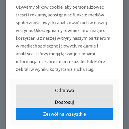
3,2
4,0
5,4
grzanie
(0,7÷7,
(0,7÷8,
(0,8÷5,
Używamy plików cookie, aby personalizować
7)
4)
9)
treści i reklamy, udostępniać funkcje mediów
społecznościowych i analizować ruch w naszej
Pobór
grzanie/chł
k
0,420/
0,680/
0,880/
mocy
odzenie
W
0,540
0,740
1,11
witrynie. Udostępniamy również informacje o
korzystaniu z naszej witryny naszym partnerom
EER
chłodzenie
-
5,95
5,15
4,86
w mediach społecznościowych, reklamie i
COP
grzanie
-
5,93
5,41
3,70
analityce, którzy mogą łączyć je z innymi
informacjami, które im przekazałeś lub które
SEER
chłodzenie
-
10,9
10,6
9,9
zebrali w wyniku korzystania z ich usług.
grzanie
(strefa
SCOP
-
5,3
5,3
5,3
umiarkowa
Odmowa
na)
Dostosuj
Klasa
A+++/
chłodzenie
A+++/
A+++/
efektyw
-
A+++
/grzanie
A+++
A+++
Zezwól na wszystkie
ności
Maksym