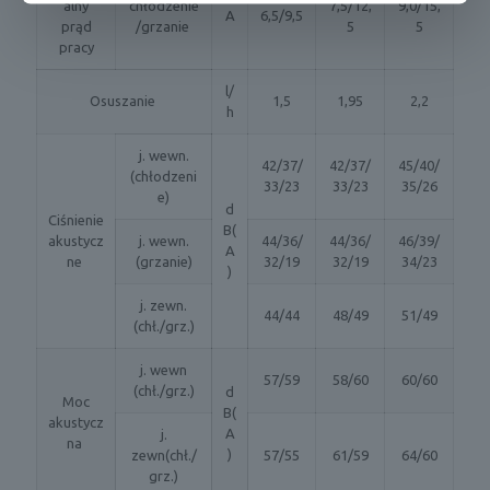
alny
chłodzenie
7,5/12,
9,0/15,
A
6,5/9,5
prąd
/grzanie
5
5
pracy
l/
Osuszanie
1,5
1,95
2,2
h
j. wewn.
42/37/
42/37/
45/40/
(chłodzeni
33/23
33/23
35/26
e)
d
Ciśnienie
B(
akustycz
j. wewn.
44/36/
44/36/
46/39/
A
ne
(grzanie)
32/19
32/19
34/23
)
j. zewn.
44/44
48/49
51/49
(chł./grz.)
j. wewn
57/59
58/60
60/60
(chł./grz.)
d
Moc
B(
akustycz
A
j.
na
)
zewn(chł./
57/55
61/59
64/60
grz.)