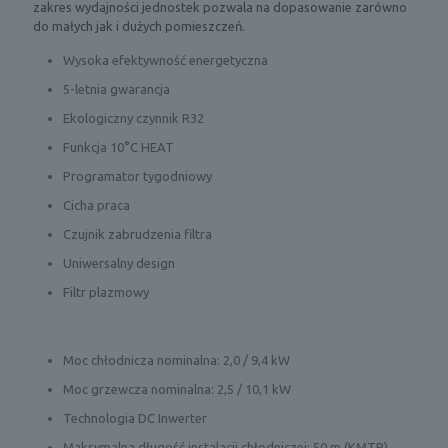
zakres wydajności jednostek pozwala na dopasowanie zarówno
do małych jak i dużych pomieszczeń.
Wysoka efektywność energetyczna
5-letnia gwarancja
Ekologiczny czynnik R32
Funkcja 10°C HEAT
Programator tygodniowy
Cicha praca
Czujnik zabrudzenia filtra
Uniwersalny design
Filtr plazmowy
Moc chłodnicza nominalna: 2,0 / 9,4 kW
Moc grzewcza nominalna: 2,5 / 10,1 kW
Technologia DC Inwerter
Maksymalna długość instalacji chłodniczej: 50 m (KMTB)