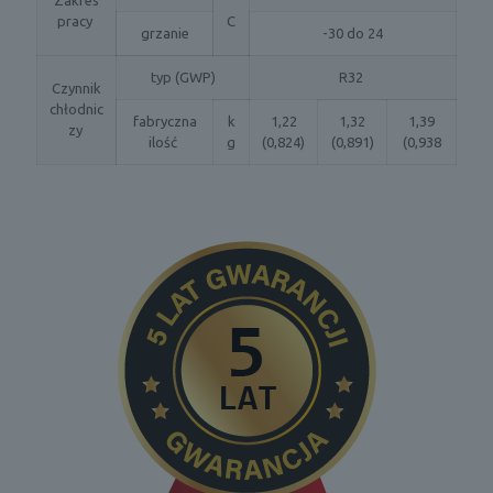
pracy
C
grzanie
-30 do 24
typ (GWP)
R32
Czynnik
chłodnic
fabryczna
k
1,22
1,32
1,39
zy
ilość
g
(0,824)
(0,891)
(0,938