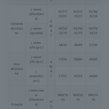
j. wewn.
42/37/
42/37/
45/40/
(chłodzeni
33/23
33/23
35/26
e)
d
Ciśnienie
B(
akustycz
j. wewn.
44/36/
44/36/
46/39/
A
ne
(grzanie)
32/19
32/19
34/23
)
j. zewn.
44/44
48/49
51/49
(chł./grz.)
j. wewn
57/59
58/60
60/60
(chł./grz.)
d
Moc
B(
akustycz
A
j.
na
)
zewn(chł./
57/55
61/59
64/60
grz.)
j.zewn./we
w.
800/18
830/26
890/25
(chłodzeni
50
30
30
m
e)
Przepły
3
/