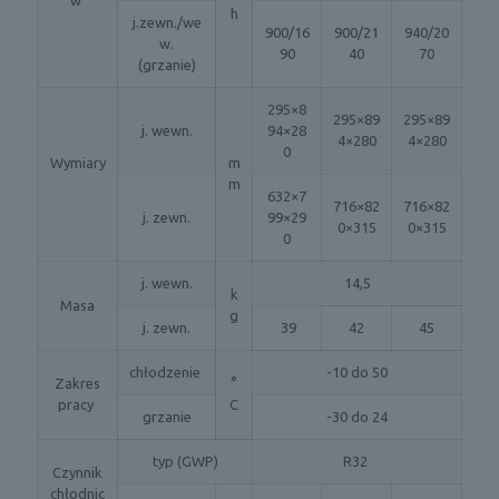
w
h
j.zewn./we
900/16
900/21
940/20
w.
90
40
70
(grzanie)
295×8
295×89
295×89
j. wewn.
94×28
4×280
4×280
0
Wymiary
m
m
632×7
716×82
716×82
j. zewn.
99×29
0×315
0×315
0
j. wewn.
14,5
k
Masa
g
j. zewn.
39
42
45
chłodzenie
-10 do 50
Zakres
°
pracy
C
grzanie
-30 do 24
typ (GWP)
R32
Czynnik
chłodnic