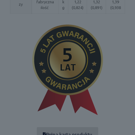
fabryczna
k
1,22
1,32
1,39
zy
ilość
g
(0,824)
(0,891)
(0,938
Pełna karta produktu