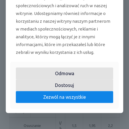
społecznościowych i analizować ruch w naszej
EER
chłodzenie
-
5,95
5,15
4,86
witrynie. Udostępniamy również informacje o
korzystaniu z naszej witryny naszym partnerom
COP
grzanie
-
5,93
5,41
3,70
w mediach społecznościowych, reklamie i
SEER
chłodzenie
-
10,9
10,6
9,9
analityce, którzy mogą łączyć je z innymi
informacjami, które im przekazałeś lub które
grzanie
(strefa
zebrali w wyniku korzystania z ich usług.
SCOP
-
5,3
5,3
5,3
umiarkowa
na)
Odmowa
Klasa
A+++/
chłodzenie
A+++/
A+++/
efektyw
-
A+++
/grzanie
A+++
A+++
ności
Dostosuj
Maksym
Zezwól na wszystkie
alny
chłodzenie
7,5/12,
9,0/15,
A
6,5/9,5
prąd
/grzanie
5
5
pracy
l/
Osuszanie
1,5
1,95
2,2
h