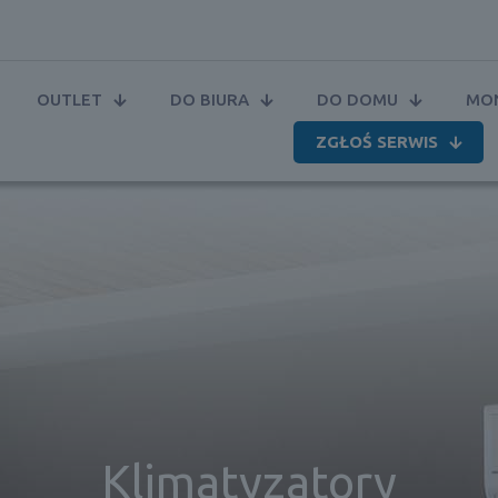
OUTLET
DO BIURA
DO DOMU
MON
ZGŁOŚ SERWIS
Klimatyzatory