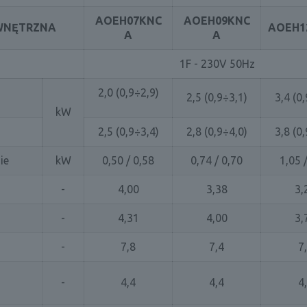
AOEH07KNC
AOEH09KNC
WNĘTRZNA
AOEH1
A
A
1F - 230V 50Hz
2,0 (0,9÷2,9)
2,5 (0,9÷3,1)
3,4 (0
kW
2,5 (0,9÷3,4)
2,8 (0,9÷4,0)
3,8 (0
nie
kW
0,50 / 0,58
0,74 / 0,70
1,05 
-
4,00
3,38
3,
-
4,31
4,00
3,
-
7,8
7,4
7
-
4,4
4,4
4