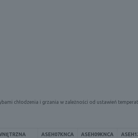
ybami chłodzenia i grzania w zależności od ustawień tempera
WNĘTRZNA
ASEH07KNCA
ASEH09KNCA
ASEH1