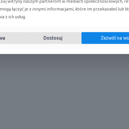
szej witryny naszym partnerom w mediach społecznościowych, re
 mogą łączyć je z innymi informacjami, które im przekazałeś lub k
a z ich usług.
za z pilota
wa
Dostosuj
Zezwól na ws