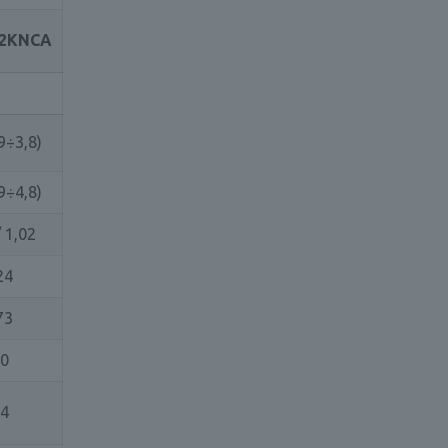
2KNCA
,9÷3,8)
,9÷4,8)
/ 1,02
24
73
,0
,4