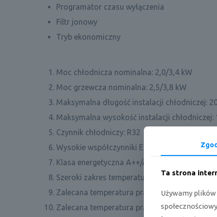
Programator czasu wyłączenia
Filtr jonowy
Tryb ekonomiczny
Moc chłodnicza nominalna: 2,0/3,4 kW
Moc grzewcza nominalna: 2,5/3,8 kW
Maksymalna długość instalacji chłodniczej: 2
Maksymalna wysokość instalacji chłodniczej:
Czynnik chłodniczy: R32
Zgo
Wysokie współczynniki EER / COP
Klasa energetyczna A++/A+
Ta strona inte
Szeroki zakres temperatur pracy, wydajności c
Zalecana temperatura pracy dla trybu chłodze
Używamy plików c
społecznościowyc
Zalecana temperatura pracy dla trybu grzania