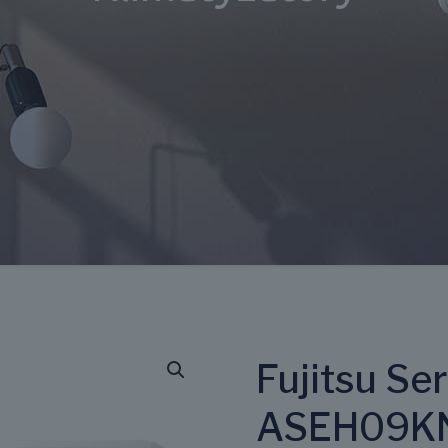
Fujitsu Se
ASEH09KN