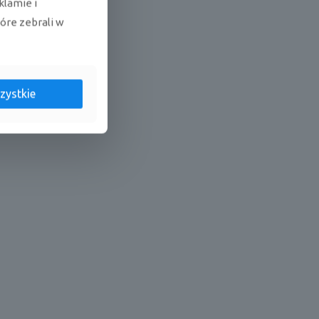
klamie i
tóre zebrali w
zystkie