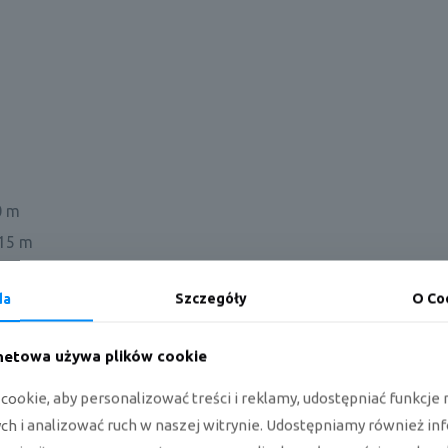
0 m
 15 m
da
Szczegóły
O Co
rnetowa używa plików cookie
hłodniczej i grzewczej
nia: - 10÷50°C
ookie, aby personalizować treści i reklamy, udostępniać funkcj
h i analizować ruch w naszej witrynie. Udostępniamy również in
: - 15÷24°C