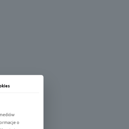
okies
e mediów
formacje o