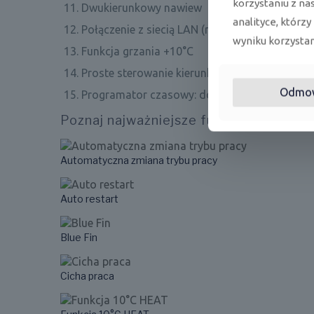
korzystaniu z na
Dwukierunkowy nawiew
analityce, którzy
Połączenie z siecią LAN (moduł Wi-Fi)
wyniku korzystani
Funkcja grzania +10°C
Proste sterowanie kierunkiem wypływu powietr
Odmo
Programator czasowy: dobowy, okresowy
Poznaj najważniejsze funkcje
Automatyczna zmiana trybu pracy
Auto restart
Blue Fin
Cicha praca