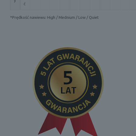
y
ć
*Prędkość nawiewu: High / Mednium / Low / Quiet