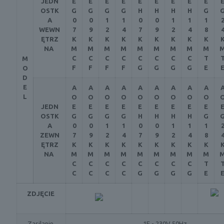
JEDN
E
E
E
E
E
E
E
E
E
OSTK
G
G
G
G
H
H
H
H
G
A
0
0
1
1
0
0
1
1
1
WEWN
7
9
2
4
7
9
2
4
8
ĘTRZ
K
K
K
K
K
K
K
K
K
NA
M
M
M
M
M
M
M
M
M
C
C
C
C
C
C
C
C
T
M
F
F
F
F
G
G
G
G
E
O
D
E
A
A
A
A
A
A
A
A
A
L
O
O
O
O
O
O
O
O
O
JEDN
E
E
E
E
E
E
E
E
E
OSTK
G
G
G
G
H
H
H
H
G
A
0
0
1
1
0
0
1
1
1
ZEWN
7
9
2
4
7
9
2
4
8
ĘTRZ
K
K
K
K
K
K
K
K
K
NA
M
M
M
M
M
M
M
M
M
C
C
C
C
C
C
C
C
T
C
C
C
C
G
G
G
G
E
ZDJĘCIE
Zasilanie
1F - 230V 50Hz