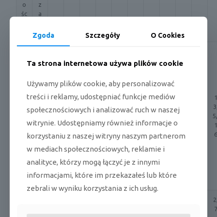
o
z
śc
a
i
ni
e
Zgoda
Szczegóły
O Cookies
c
M
hł
Ta strona internetowa używa plików cookie
a
o
k
d
Używamy plików cookie, aby personalizować
sy
z
m
treści i reklamy, udostępniać funkcje mediów
e
9,
al
6,
6,
6,
6,
6,
6,
6,
6,
ni
5/
3
społecznościowych i analizować ruch w naszej
n
5/
5/
5/
5/
5/
5/
5/
5/
e
A
1
5
y
9,
9,
9,
9,
9,
9,
9,
9,
witrynie. Udostępniamy również informacje o
/
3,
p
0
0
0
0
0
0
0
0
g
5
korzystaniu z naszej witryny naszym partnerom
rą
r
d
w mediach społecznościowych, reklamie i
z
p
analityce, którzy mogą łączyć je z innymi
a
ra
ni
informacjami, które im przekazałeś lub które
cy
e
zebrali w wyniku korzystania z ich usług.
Osusza
l/
1,
1,
2,
1,
1,
2,
1,
2
1
1
nie
h
3
8
1
3
8
1
7