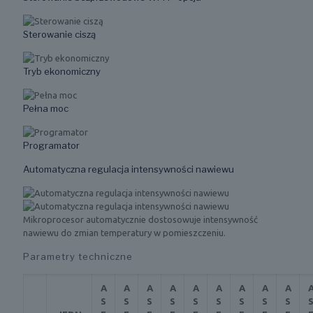
Sterowanie ciszą
Tryb ekonomiczny
Pełna moc
Programator
Automatyczna regulacja intensywności nawiewu
Mikroprocesor automatycznie dostosowuje intensywność
nawiewu do zmian temperatury w pomieszczeniu.
Parametry techniczne
A
A
A
A
A
A
A
A
A
S
S
S
S
S
S
S
S
S