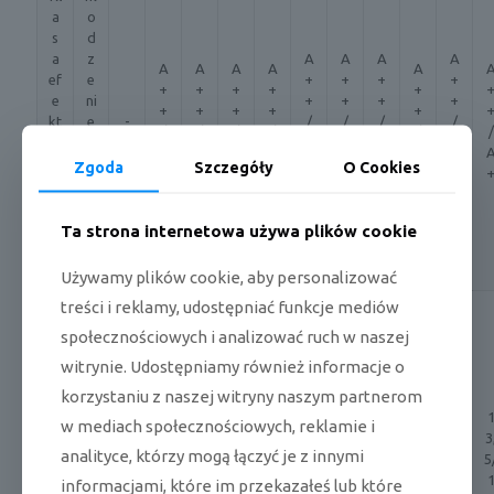
a
o
s
d
a
z
A
A
A
A
A
A
A
A
A
ef
e
+
+
+
+
+
+
+
+
+
e
ni
+
+
+
+
+
+
+
+
+
kt
e
-
/
/
/
/
/
/
/
/
/
/
y
/
A
A
A
A
A
A
A
A
A
w
g
+
+
+
+
Zgoda
Szczegóły
O Cookies
+
+
+
+
+
n
r
+
+
+
+
o
z
śc
a
Ta strona internetowa używa plików cookie
i
ni
e
Używamy plików cookie, aby personalizować
treści i reklamy, udostępniać funkcje mediów
c
M
hł
społecznościowych i analizować ruch w naszej
a
o
k
witrynie. Udostępniamy również informacje o
d
sy
korzystaniu z naszej witryny naszym partnerom
z
m
e
9,
w mediach społecznościowych, reklamie i
al
6,
6,
6,
6,
6,
6,
6,
6,
ni
5/
3
n
5/
5/
5/
5/
5/
5/
5/
5/
analityce, którzy mogą łączyć je z innymi
e
A
1
5
y
9,
9,
9,
9,
9,
9,
9,
9,
/
3,
informacjami, które im przekazałeś lub które
p
0
0
0
0
0
0
0
0