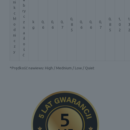
ni
b
k
ry
c
c
hł
0,
0,
1,
1
z
k
0,
0,
0,
0,
0,
0,
o
8
8
0
n
g
6
6
7
6
6
7
d
5
5
2
a
ni
il
c
o
z
ś
y
ć
*Prędkość nawiewu: High / Mednium / Low / Quiet