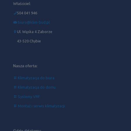
Właściciel:
504 041 946‬
biuro@klim-bud.pl
Ul. Wąska 4 Zaborze
43-520 Chybie
Nasza oferta:
Klimatyzacja do biura
Klimatyzacja do domu
Systemy VRF
Montaż i serwis klimatyzacji
Gdzie działamy: