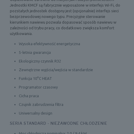
Jednostki KMCF są fabrycznie wyposażone w interfejs Wi-Fi, do
pozstałych jednostek dostępny jest (opcjonalnie) interfejs sieci
bezprzewodowej nowego typu. Precyzyjne sterowanie
kierunkiem nawiewu pozwala dopasować sposób nawiewu w
zależności od trybu pracy, co dodatkowo zwiększa komfort
użytkowania.
Wysoka efektywność energetyczna
5-letnia gwarancja
Ekologiczny czynnik R32
Zewnętrzne wyjścia/wejścia w standardzie
Funkcja 10°C HEAT
Programator czasowy
Cicha praca
Czujnik zabrudzenia filtra
Uniwersalny design
SERIA STANDARD - NIEZAWODNE CHŁODZENIE
Moc chłodnicza nominalna: 2,0 / 9,4 kW