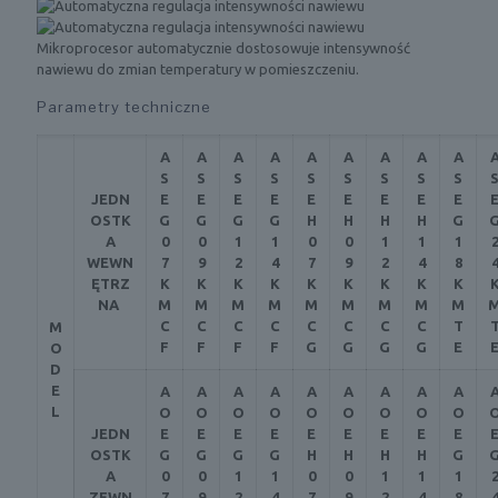
Mikroprocesor automatycznie dostosowuje intensywność
nawiewu do zmian temperatury w pomieszczeniu.
Parametry techniczne
A
A
A
A
A
A
A
A
A
S
S
S
S
S
S
S
S
S
JEDN
E
E
E
E
E
E
E
E
E
OSTK
G
G
G
G
H
H
H
H
G
A
0
0
1
1
0
0
1
1
1
WEWN
7
9
2
4
7
9
2
4
8
ĘTRZ
K
K
K
K
K
K
K
K
K
NA
M
M
M
M
M
M
M
M
M
C
C
C
C
C
C
C
C
T
M
F
F
F
F
G
G
G
G
E
O
D
E
A
A
A
A
A
A
A
A
A
L
O
O
O
O
O
O
O
O
O
JEDN
E
E
E
E
E
E
E
E
E
OSTK
G
G
G
G
H
H
H
H
G
A
0
0
1
1
0
0
1
1
1
ZEWN
7
9
2
4
7
9
2
4
8