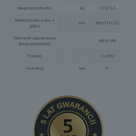
Waga netto/brutto
kg
12,5/15,0
Wymiary (szer. x wys. x
mm
993x311x222
głęb.)
Sterownik standardowy
-
YBE1F (IR)
(bezprzewodowy)
Produkt
-
CL18SI
Gwarancja
lata
5*