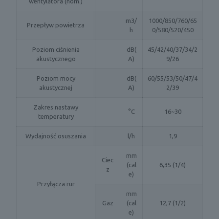
wentylatora (nom.)
m3/
1000/850/760/65
Przepływ powietrza
h
0/580/520/450
Poziom ciśnienia
dB(
45/42/40/37/34/2
akustycznego
A)
9/26
Poziom mocy
dB(
60/55/53/50/47/4
akustycznej
A)
2/39
Zakres nastawy
°C
16~30
temperatury
Wydajność osuszania
l/h
1,9
mm
Ciec
(cal
6,35 (1/4)
z
e)
Przyłącza rur
mm
Gaz
(cal
12,7 (1/2)
e)