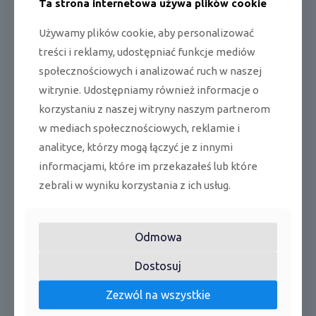
Ta strona internetowa używa plików cookie
Utrzymanie +8°C
Używamy plików cookie, aby personalizować
Funkcja ogrzewania nieużytkowanego pomieszczenia do 8°C.
treści i reklamy, udostępniać funkcje mediów
7 biegów wentylatora
społecznościowych i analizować ruch w naszej
Urządzenie wyposażone w 7 biegów wentylatora jednostki
witrynie. Udostępniamy również informacje o
wewnętrznej.
korzystaniu z naszej witryny naszym partnerom
3 tryby snu
w mediach społecznościowych, reklamie i
Funkcja trzech różnych trybów pracy nocnej jednostki (obniżenie
analityce, którzy mogą łączyć je z innymi
nastaw temperatur zwiększające komfort).
informacjami, które im przekazałeś lub które
Osuszanie
zebrali w wyniku korzystania z ich usług.
Urządzenie umożliwiające inteligentną pracę w trybie osuszania
powietrza w pomieszczeniu.
Odmowa
Tryb pracy nocnej
Funkcja umożliwiająca automatyczne dostosowanie nastaw pracy
Dostosuj
urządzenia w trybie pracy nocnej.
Zezwól na wszystkie