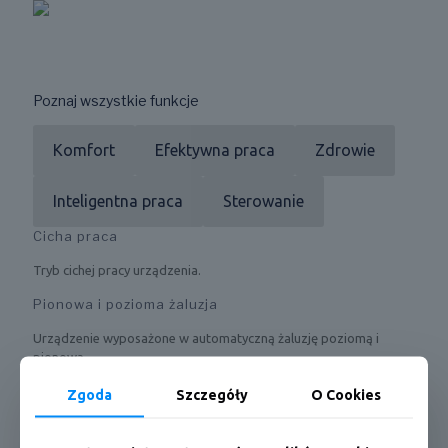
Poznaj wszystkie funkcje
Komfort
Efektywna praca
Zdrowie
Inteligentna praca
Sterowanie
Cicha praca
Tryb cichej pracy urządzenia.
Pionowa i pozioma żaluzja
Urządzenie wyposażone w automatyczną żaluzję poziomą i
pionową.
Odczyt temperatury z pilota
Zgoda
Szczegóły
O Cookies
Funkcja odczytu temperatury otoczenia z czujnika w pilocie.