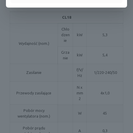
CL18
Chło
dzen
kW
5,3
ie
Wydajność (nom.)
Grza
kW
5,4
nie
f/V/
Zasilanie
1/220-240/50
Hz
N x
Przewody zasilające
mm
4x1,0
2
Pobór mocy
W
45
wentylatora (nom.)
Pobór prądu
A
0,3