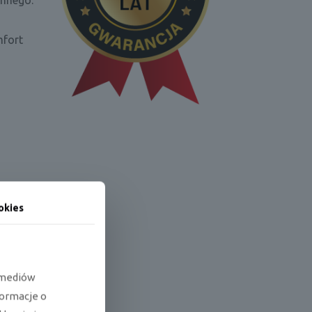
ennego.
mfort
okies
e mediów
formacje o