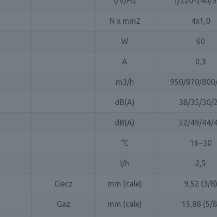
f/V/Hz
1/220-240/
N x mm2
4x1,0
W
60
A
0,3
m3/h
950/870/800
dB(A)
38/35/30/
dB(A)
52/49/44/
°C
16~30
l/h
2,5
Ciecz
mm (cale)
9,52 (3/8
Gaz
mm (cale)
15,88 (5/8