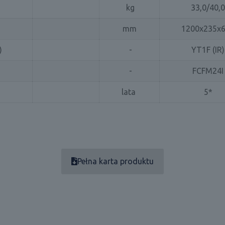
kg
33,0/40,0
mm
1200x235x
)
-
YT1F (IR)
-
FCFM24I
lata
5*
Pełna karta produktu