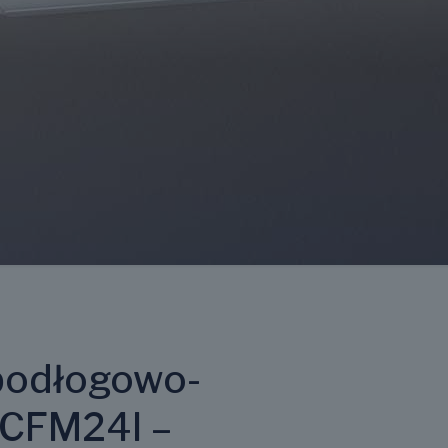
podłogowo-
FCFM24I –