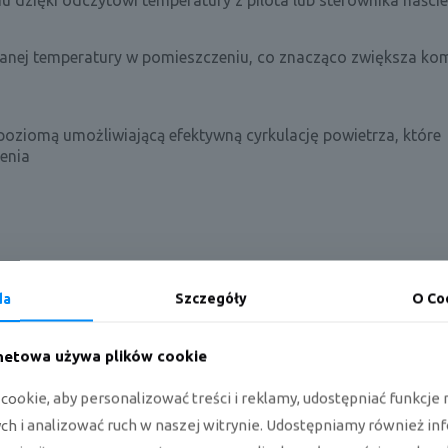
 dzięki odczytowi temperatury z pilota lub sterownika naści
danej temperatury w pomieszczeniu, co znacząco zwiększa ko
oziomą umożliwiającą efektywną cyrkulację powietrza, które
enia
Inteligentna praca
Sterowanie
da
Szczegóły
O Co
rnetowa używa plików cookie
poziomą.
ookie, aby personalizować treści i reklamy, udostępniać funkcj
h i analizować ruch w naszej witrynie. Udostępniamy również in
w pilocie.