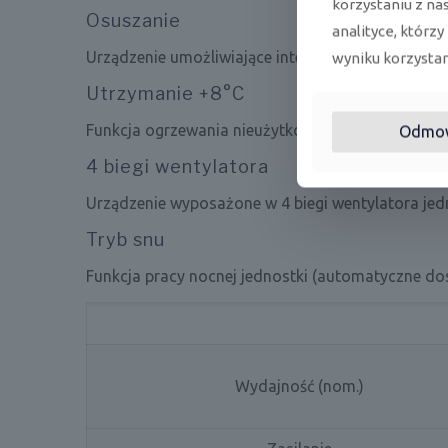
korzystaniu z na
Osuszanie
analityce, którzy
Urządzenie umożliwiające inteligentną pracę w tr
wyniku korzystani
Utrzymanie +8°C
Funkcja ogrzewania nieużytkowanego pomieszcze
Odmo
4 biegi wentylatora
Urządzenie wyposażone w 4 biegi wentylatora jed
Tryb snu
Funkcja pracy nocnej jednostki (automatyczne d
Wydajność (nom.)