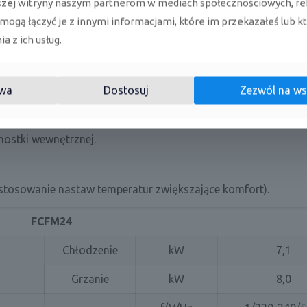
szej witryny naszym partnerom w mediach społecznościowych, re
 mogą łączyć je z innymi informacjami, które im przekazałeś lub k
ybie osuszania powietrza w pomieszczeniu.
a z ich usług.
nia do 8°C.
wa
Dostosuj
Zezwól na ws
nostki wewnętrznej.
ostosowanie nastaw temperatur zwiększające komfort).
FCFM24
Chłodzenie
kW
7,1
Grzanie
kW
8,0