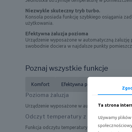
Jednostka utrzymuje temperaturę w pomieszczeniu
Niezwykle skuteczny tryb turbo.
Konsola posiada funkcję szybkiego osiągania za
użytkowania.
Efektywna żaluzja pozioma
Urządzenie wyposażone w automatyczną żaluzję p
swobodnie dociera w najdalsze punkty pomieszcz
Poznaj wszystkie funkcje
Komfort
Efektywna praca
Zdrowie
Zgo
Pozioma żaluzja
Ta strona inte
Urządzenie wyposażone w automatyczną żaluzję 
Odczyt temperatury z pilota
Używamy plików c
społecznościowyc
Funkcja odczytu temperatury otoczenia z czujnika 