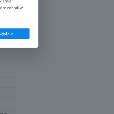
klamie i
tóre zebrali w
zystkie