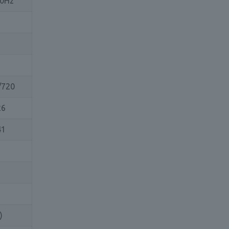
50Hz
/720
26
41
)
)