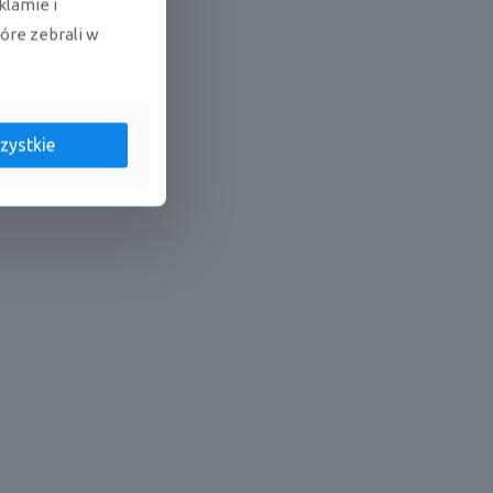
klamie i
tóre zebrali w
acząco
zystkie