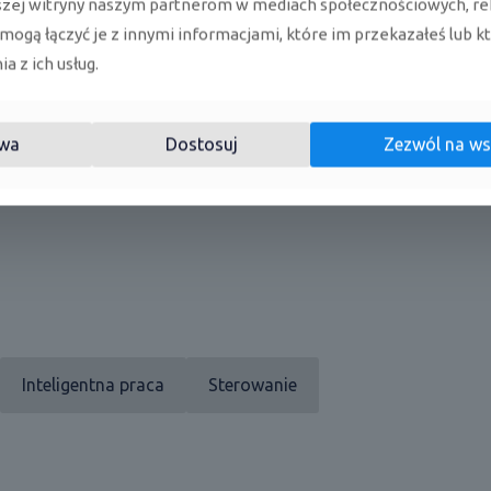
szej witryny naszym partnerom w mediach społecznościowych, re
 mogą łączyć je z innymi informacjami, które im przekazałeś lub k
, który umożliwia bardzo precyzyjną regulację nawiewu. To zn
czeniu.
a z ich usług.
wa
Dostosuj
Zezwól na ws
Inteligentna praca
Sterowanie