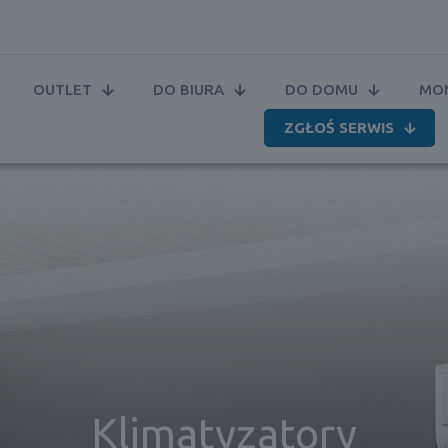
OUTLET
DO BIURA
DO DOMU
MON
ZGŁOŚ SERWIS
Klimatyzatory