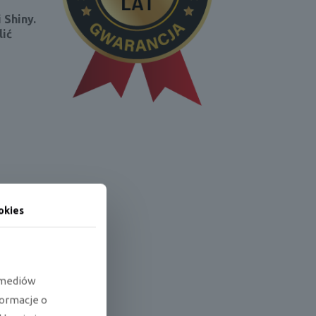
 Shiny.
lić
okies
e mediów
formacje o