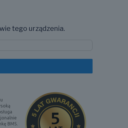
wie tego urządzenia.
ku
ysoką
bsługa
jonalnie
mkę BMS.