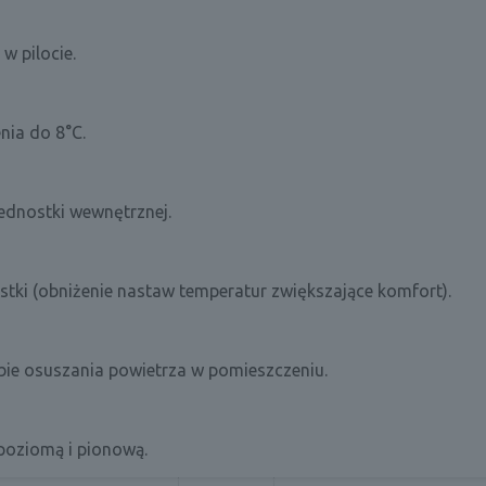
w pilocie.
nia do 8°C.
ednostki wewnętrznej.
stki (obniżenie nastaw temperatur zwiększające komfort).
ybie osuszania powietrza w pomieszczeniu.
poziomą i pionową.