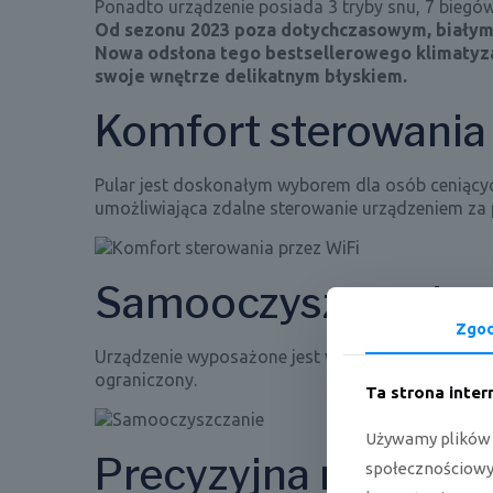
Ponadto urządzenie posiada 3 tryby snu, 7 biegó
Od sezonu 2023 poza dotychczasowym, białym,
Nowa odsłona tego bestsellerowego klimatyzato
swoje wnętrze delikatnym błyskiem.
Komfort sterowania 
Pular jest doskonałym wyborem dla osób ceniącyc
umożliwiająca zdalne sterowanie urządzeniem za 
Samooczyszczanie
Zgo
Urządzenie wyposażone jest w funkcję samooczysz
ograniczony.
Ta strona inte
Używamy plików c
Precyzyjna regulac
społecznościowyc