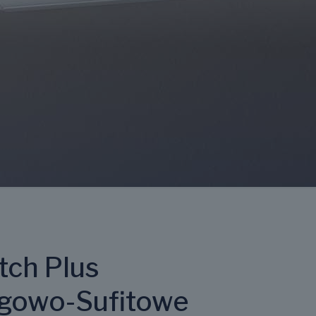
tch Plus
gowo-Sufitowe