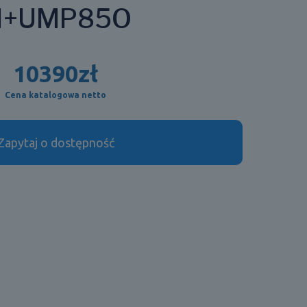
I+UMP85O
10390
zł
Cena katalogowa netto
Zapytaj o dostępność