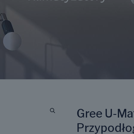
Gree U-Ma
Przypodło