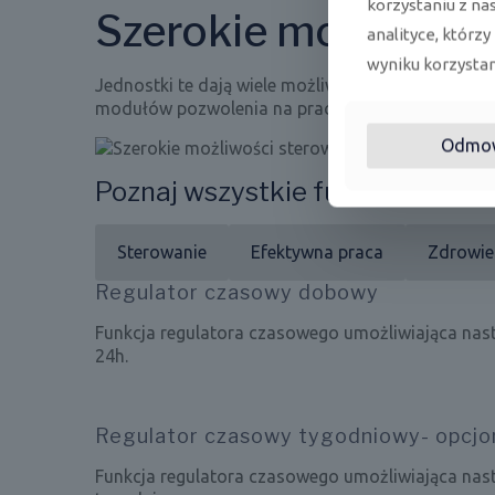
korzystaniu z na
Szerokie możliwośc
analityce, którzy
wyniku korzystani
Jednostki te dają wiele możliwości sterowania. O
modułów pozwolenia na pracę, Wi-Fi, BMS oraz s
Odmo
Poznaj wszystkie funkcje
Sterowanie
Efektywna praca
Zdrowie
Regulator czasowy dobowy
Funkcja regulatora czasowego umożliwiająca nas
24h.
Regulator czasowy tygodniowy- opcjo
Funkcja regulatora czasowego umożliwiająca nas