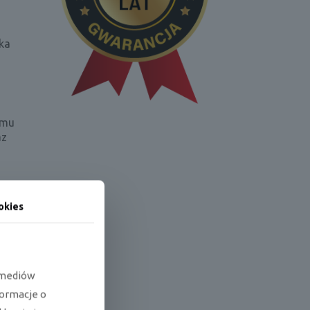
ka
emu
az
okies
ennego.
e mediów
formacje o