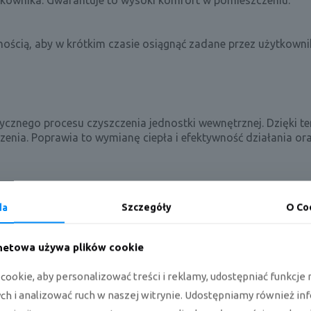
tkownika. Gwarantuje to wysoki komfort w pomieszczeniu.
nością, aby w krótkim czasie osiągnąć zadane przez użytkowni
znego procesu czyszczenia jednostki wewnętrznej. Dzięki t
zenia. Poprawia to wymianę ciepła i efektywność działania or
 zredukowanie kosztów eksploatacyjnych klimatyzatora
da
Szczegóły
O Co
rnetowa używa plików cookie
 dzięki odczytowi temperatury z pilota lub sterownika naści
ookie, aby personalizować treści i reklamy, udostępniać funkcj
h i analizować ruch w naszej witrynie. Udostępniamy również in