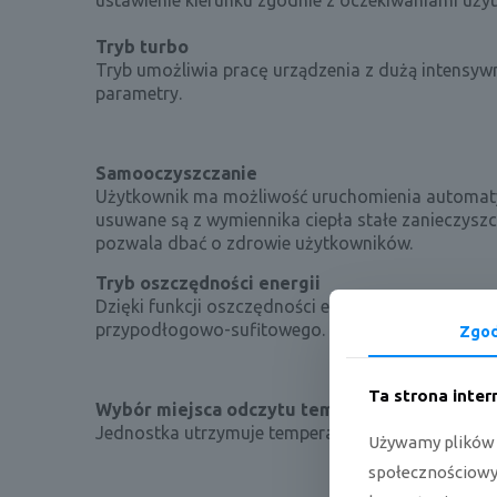
ustawienie kierunku zgodnie z oczekiwaniami uży
Tryb turbo
Tryb umożliwia pracę urządzenia z dużą intensyw
parametry.
Samooczyszczanie
Użytkownik ma możliwość uruchomienia automatyc
usuwane są z wymiennika ciepła stałe zanieczyszc
pozwala dbać o zdrowie użytkowników.
Tryb oszczędności energii
Dzięki funkcji oszczędności energii możliwe jest
przypodłogowo-sufitowego.
Zgo
Ta strona inte
Wybór miejsca odczytu temperatury
Jednostka utrzymuje temperaturę w pomieszczeniu
Używamy plików c
społecznościowyc