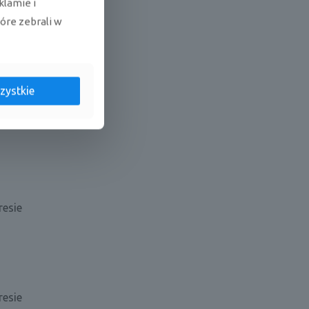
klamie i
tóre zebrali w
ych
zystkie
resie
resie