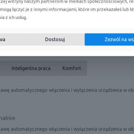
szej witryny naszym partnerom w mediach społecznościowych, re
i sterowania
 mogą łączyć je z innymi informacjami, które im przekazałeś lub k
a z ich usług.
d pilota i sterownika naściennego w standardzie do opcjonaln
terowników centralnych.
wa
Dostosuj
Zezwól na ws
Inteligentna praca
Komfort
tawę automatycznego włączenia i wyłączenia urządzenia w ok
nalnie
tawę automatycznego włączenia i wyłączenia urządzenia w ok