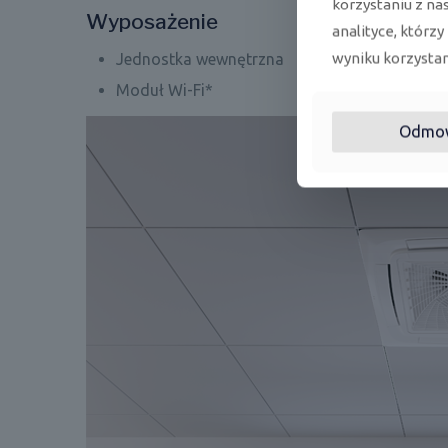
korzystaniu z na
Wyposażenie
analityce, którzy
wyniku korzystani
Jednostka wewnętrzna
Moduł Wi-Fi*
Odmo