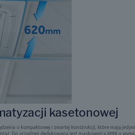
matyzacji kasetonowej
enia o kompaktowej i zwartej konstrukcji, które mają jedyn
ontaż. Do urządzeń dedykowana jest maskownica MINI o wymi