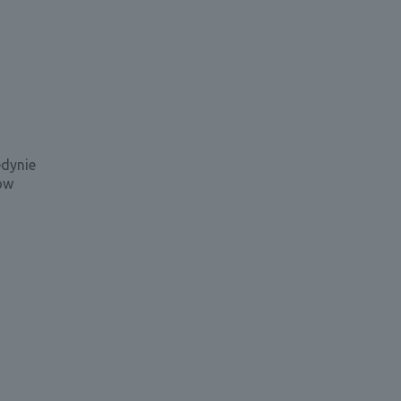
dynie
ów