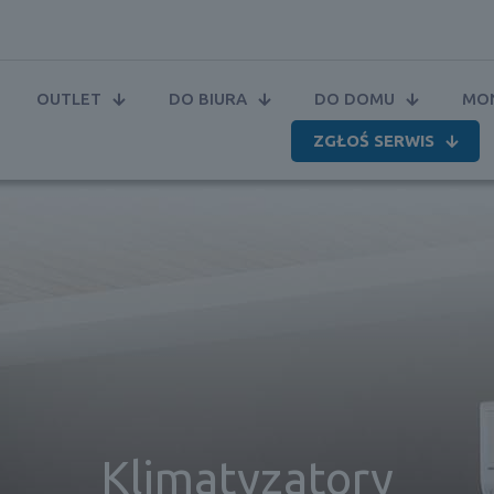
OUTLET
DO BIURA
DO DOMU
MON
ZGŁOŚ SERWIS
Klimatyzatory