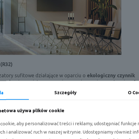
 (R32)
atory sufitowe działające w oparciu o
ekologiczny czynnik
owadzenie powietrza w pomieszczeniu, nawiew następuję z 4 s
ych posiadają
funkcję indywidualnej kontroli łopatek
, pozw
da
Szczegóły
O Co
zeb użytkowników.
rnetowa używa plików cookie
ookie, aby personalizować treści i reklamy, udostępniać funkcj
h i analizować ruch w naszej witrynie. Udostępniamy również in