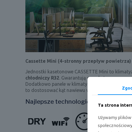
Cassette Mini (4-stronny przepływ powietrza)
Jednostki kasetonowe CASSETTE Mini to klimatyz
chłodniczy R32
. Gwarantują one skuteczne rozpr
Dodatkowo panele w klimatyzatorach kasetonow
Zgo
to dostosować kąt nawiewu w zależności od potr
Najlepsze technologie:
Ta strona inte
Używamy plików c
społecznościowyc