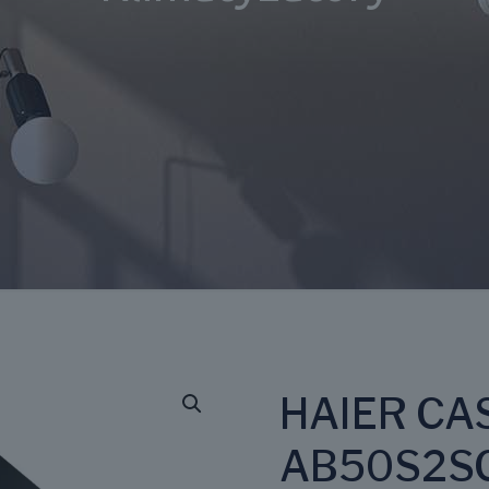
HAIER CA
AB50S2SC