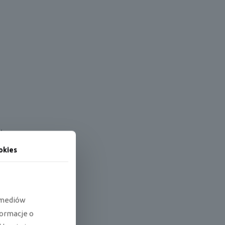
tron.
ala
okies
e mediów
formacje o