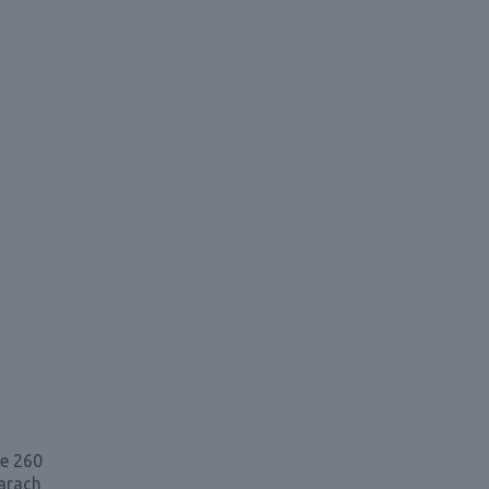
ie 260
arach