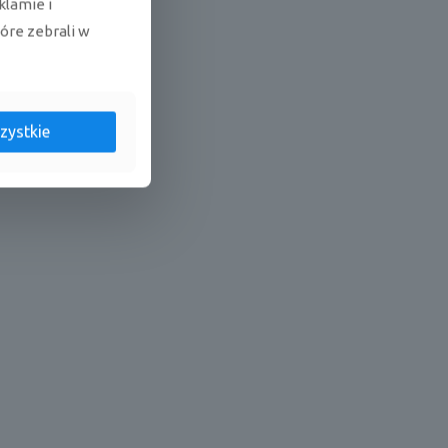
klamie i
tóre zebrali w
zystkie