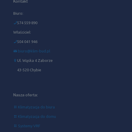
Kontakt
Biuro:
574 559 890
Właściciel:
504 041 946‬
biuro@klim-bud.pl
Ul. Wąska 4 Zaborze
43-520 Chybie
Nasza oferta:
Klimatyzacja do biura
Klimatyzacja do domu
Systemy VRF