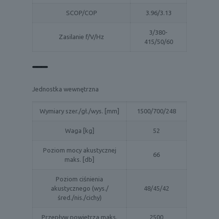
SCOP/COP
3.96/3.13
3/380-
Zasilanie f/V/Hz
415/50/60
Jednostka wewnętrzna
Wymiary szer./gł./wys. [mm]
1500/700/248
Waga [kg]
52
Poziom mocy akustycznej
66
maks. [db]
Poziom ciśnienia
akustycznego (wys./
48/45/42
śred./nis./cichy)
Przepływ powietrza maks.
2500