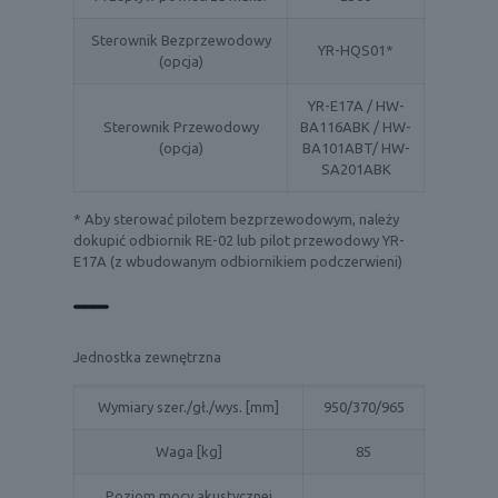
Sterownik Bezprzewodowy
YR-HQS01*
(opcja)
YR-E17A / HW-
Sterownik Przewodowy
BA116ABK / HW-
(opcja)
BA101ABT/ HW-
SA201ABK
* Aby sterować pilotem bezprzewodowym, należy
dokupić odbiornik RE-02 lub pilot przewodowy YR-
E17A (z wbudowanym odbiornikiem podczerwieni)
Jednostka zewnętrzna
Wymiary szer./gł./wys. [mm]
950/370/965
Waga [kg]
85
Poziom mocy akustycznej