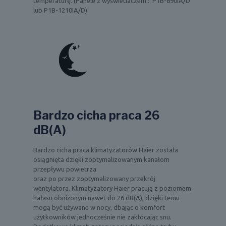
temperaturę. (Panele z wyświetlaczem : P1B-890IA/D
lub P1B-1210IA/D)
Bardzo cicha praca 26
dB(A)
Bardzo cicha praca klimatyzatorów Haier została
osiągnięta dzięki zoptymalizowanym kanałom
przepływu powietrza
oraz po przez zoptymalizowany przekrój
wentylatora. Klimatyzatory Haier pracują z poziomem
hałasu obniżonym nawet do 26 dB(A), dzięki temu
mogą być używane w nocy, dbając o komfort
użytkowników jednocześnie nie zakłócając snu.