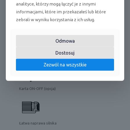
analityce, którzy mogą łączyć je z innymi
informacjami, które im przekazałeś lub które
zebrali w wyniku korzystania z ich usług.
Sterowanie Wi-Fi (opcja)*
Odmowa
Dostosuj
Sterowanie przewodowe (opcja)
Zezwól na wszystkie
Karta ON-OFF (opcja)
Łatwa naprawa silnika