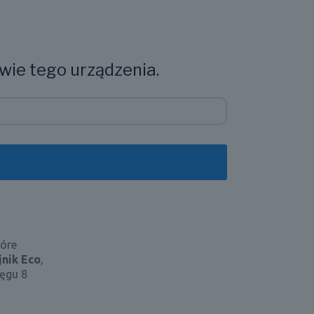
wie tego urządzenia.
tóre
nik Eco
,
ięgu 8