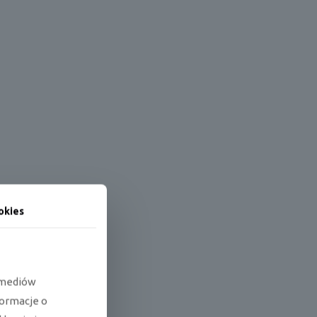
okies
e mediów
formacje o