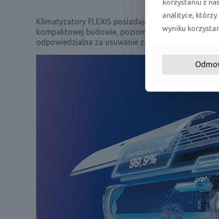
korzystaniu z na
analityce, którzy
Klimatyzatory FLEXIS posiadają
sterowanie Wi-Fi
w
wyniku korzystani
kompaktowej budowie, poziom hałasu urządzenia 
odpowiedzialna za usuwanie zanieczyszczeń i bakte
Odmo