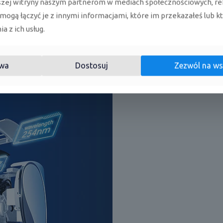
szej witryny naszym partnerom w mediach społecznościowych, re
 mogą łączyć je z innymi informacjami, które im przekazałeś lub k
 standardzie, które może odbywać się za pomocą smartfona l
a z ich usług.
może być obniżony nawet do
16dB.
Dodatkowo urządzenia pos
rii gromadzących się na wymienniku.
wa
Dostosuj
Zezwól na ws