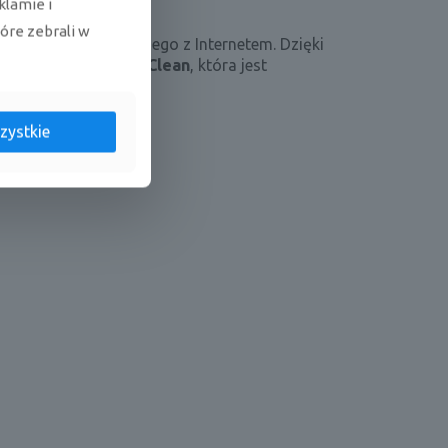
klamie i
tóre zebrali w
ub tabletu połączonego z Internetem. Dzięki
iadają funkcję
Self Clean
, która jest
zystkie