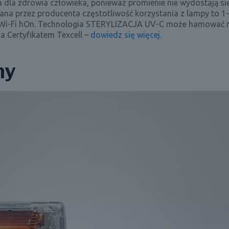
na dla zdrowia człowieka, ponieważ promienie nie wydostają s
cana przez producenta częstotliwość korzystania z lampy to 1
i Wi-Fi hOn. Technologia STERYLIZACJA UV-C może hamować 
 Certyfikatem Texcell –
dowiedz się więcej.
ny