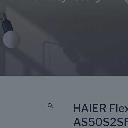
HAIER Flex
AS50S2SF