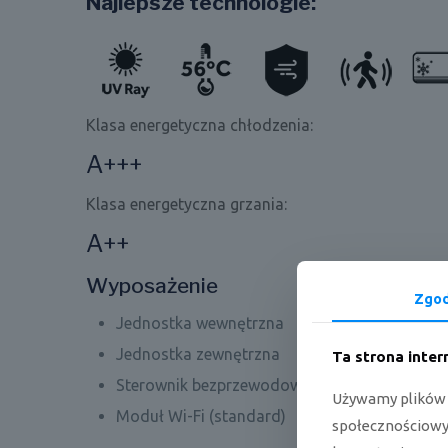
Najlepsze technologie:
Klasa energetyczna chłodzenia:
A+++
Klasa energetyczna grzania:
A++
Wyposażenie
Zgo
Jednostka wewnętrzna
Jednostka zewnętrzna
Ta strona inte
Sterownik bezprzewodowy: YR-HQ lub YR-HJ 
Używamy plików c
Moduł Wi-Fi (standard)
społecznościowyc