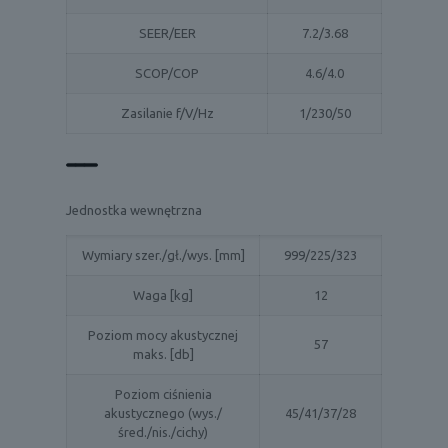
SEER/EER
7.2/3.68
SCOP/COP
4.6/4.0
Zasilanie f/V/Hz
1/230/50
Jednostka wewnętrzna
Wymiary szer./gł./wys. [mm]
999/225/323
Waga [kg]
12
Poziom mocy akustycznej
57
maks. [db]
Poziom ciśnienia
akustycznego (wys./
45/41/37/28
śred./nis./cichy)