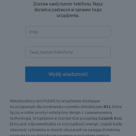
Zostaw swój numer telefonu. Nasz
doradca zadzwoni w sprawie tego
urządzenia.
Klimatyzatory serii FLEXIS to urządzenia działające
na przyjaznym dla środowiska czynniku chłodniczym
R32
, które
łączą w sobie prosty i estetyczny design z zaawansowaną
technologią. Urządzenia w standardzie posiadają
Czujnik Eco
,
który jest odpowiedzialny za oszczędność energii, czujnik bada
obecność człowieka w dwóch obszarach na zasięgu 8 metrów;
pozwala to na dystrybucję nawiewu w pożądane miejsce