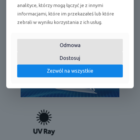
funkcję I FEEL – Zaawansowana funkcja,
analityce, którzy mogą łączyć je z innymi
która odczytuje temperaturę wokół użytkownika
informacjami, które im przekazałeś lub które
za pomocą czujnika zamieszczonego w pilocie
bezprzewodowym. Użytkownik dzięki zastosowaniu
zebrali w wyniku korzystania z ich usług.
funkcji I FEEL zyskuje gwarancję uzyskania zadanej
temperatury w konkretnym miejscu.
Odmowa
Dostosuj
Zezwól na wszystkie