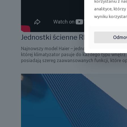
korzystaniu z na
analityce, którzy
wyniku korzystani
Jednostki ścienne REVIVE
Odmo
Najnowszy model Haier – jednostki REVIVE to połąc
której klimatyzator pasuje do każdego typu wnętr
posiadają szereg zaawansowanych funkcji, które opi