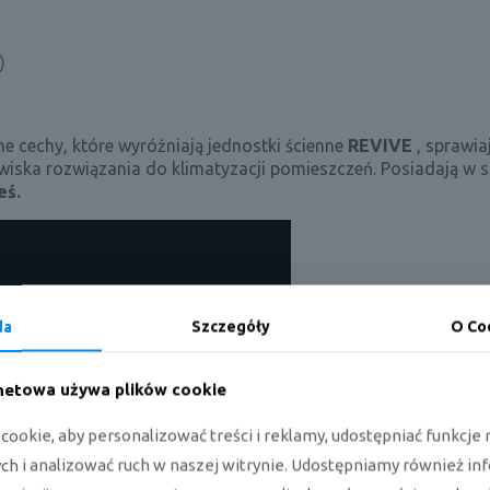
)
e cechy, które wyróżniają jednostki ścienne
REVIVE
, sprawi
wiska rozwiązania do klimatyzacji pomieszczeń. Posiadają w 
eś.
da
Szczegóły
O Co
rnetowa używa plików cookie
ookie, aby personalizować treści i reklamy, udostępniać funkcj
h i analizować ruch w naszej witrynie. Udostępniamy również in