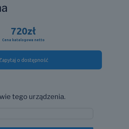
na
720
zł
Cena katalogowa netto
Zapytaj o dostępność
wie tego urządzenia.