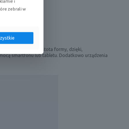
klamie i
tóre zebrali w
zystkie
ądzenia cechuje prostota formy, dzięki,
omocą smartfonu lub tabletu. Dodatkowo urządzenia