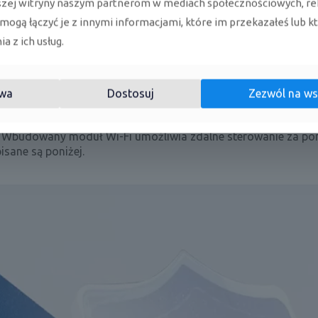
szej witryny naszym partnerom w mediach społecznościowych, re
 mogą łączyć je z innymi informacjami, które im przekazałeś lub k
a z ich usług.
wa
Dostosuj
Zezwól na ws
zenie zaawansowanych technologii oraz atrakcyjnej ceny. Urz
z. Wbudowany moduł Wi-Fi umożliwia zdalne sterowanie za p
sane są poniżej.