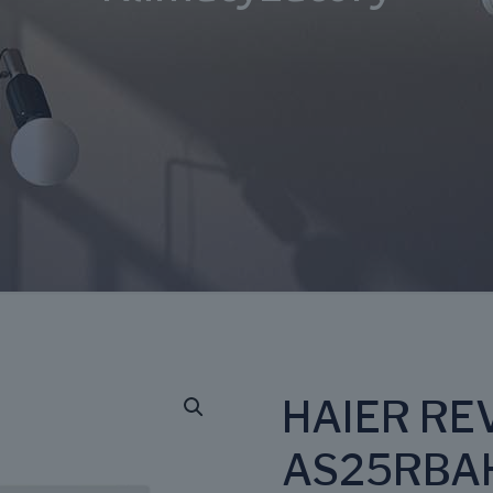
HAIER RE
AS25RBAH