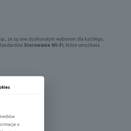
ając, że są one doskonałym wyborem dla każdego,
standardzie
Sterowanie Wi-Fi
, które umożliwia
okies
e mediów
formacje o