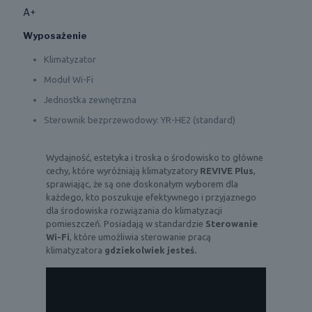
A+
Wyposażenie
Klimatyzator
Moduł Wi-Fi
Jednostka zewnętrzna
Sterownik bezprzewodowy: YR-HE2 (standard)
Wydajność, estetyka i troska o środowisko to główne
cechy, które wyróżniają klimatyzatory
REVIVE Plus
,
sprawiając, że są one doskonałym wyborem dla
każdego, kto poszukuje efektywnego i przyjaznego
dla środowiska rozwiązania do klimatyzacji
pomieszczeń. Posiadają w standardzie
Sterowanie
Wi-Fi
, które umożliwia sterowanie pracą
klimatyzatora
gdziekolwiek jesteś.