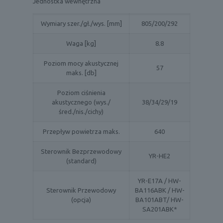
Jednostka wewnętrzna
Wymiary szer./gł./wys. [mm]
805/200/292
Waga [kg]
8.8
Poziom mocy akustycznej
57
maks. [db]
Poziom ciśnienia
akustycznego (wys./
38/34/29/19
śred./nis./cichy)
Przepływ powietrza maks.
640
Sterownik Bezprzewodowy
YR-HE2
(standard)
YR-E17A / HW-
Sterownik Przewodowy
BA116ABK / HW-
(opcja)
BA101ABT/ HW-
SA201ABK*