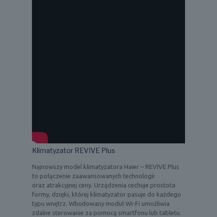
Klimatyzator REVIVE Plus
Najnowszy model klimatyzatora Haier – REVIVE Plus
to połączenie zaawansowanych technologii
oraz atrakcyjnej ceny. Urządzenia cechuje prostota
formy, dzięki, której klimatyzator pasuje do każdego
typu wnętrz. Wbudowany moduł Wi-Fi umożliwia
zdalne sterowanie za pomocą smartfonu lub tabletu.