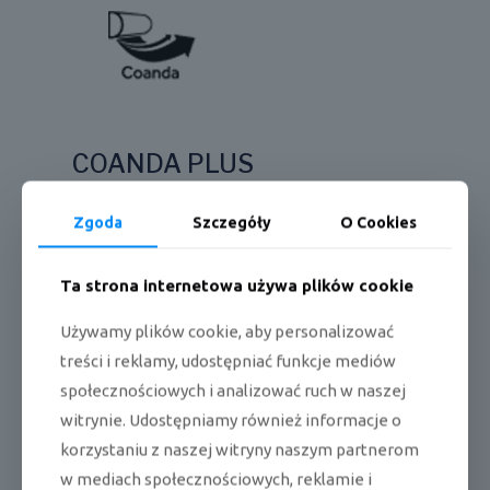
COANDA PLUS
Funkcja COANDA Plus, która sprawia, że nawiew
Zgoda
Szczegóły
O Cookies
z klimatyzatora jest silniejszy oraz osiąga większy
zasięg docierając do każdej części pomieszczenia –
przy odpowiednim doborze urządzenia. W trybie
Ta strona internetowa używa plików cookie
chłodzenia, nawiew kierowany jest w górę, dzięki
czemu strumień zimnego powietrza nie jest
Używamy plików cookie, aby personalizować
skierowany bezpośrednio na użytkownika. W trybie
ogrzewania, nawiew kierowany jest w dół, co pozwala
treści i reklamy, udostępniać funkcje mediów
na lepsze rozprowadzenie ciepła i uzyskanie jednolitej
społecznościowych i analizować ruch w naszej
temperatury w pomieszczeniu.
witrynie. Udostępniamy również informacje o
korzystaniu z naszej witryny naszym partnerom
w mediach społecznościowych, reklamie i