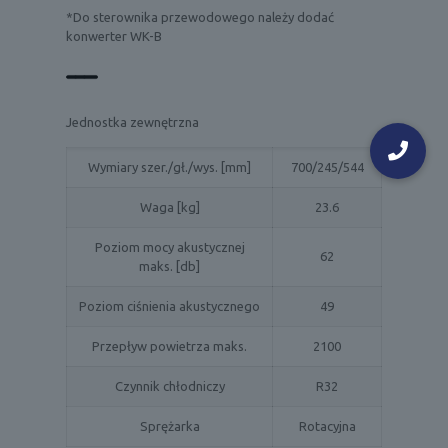
*Do sterownika przewodowego należy dodać
konwerter WK-B
Jednostka zewnętrzna
Wymiary szer./gł./wys. [mm]
700/245/544
Waga [kg]
23.6
Poziom mocy akustycznej
62
maks. [db]
Poziom ciśnienia akustycznego
49
Przepływ powietrza maks.
2100
Czynnik chłodniczy
R32
Sprężarka
Rotacyjna