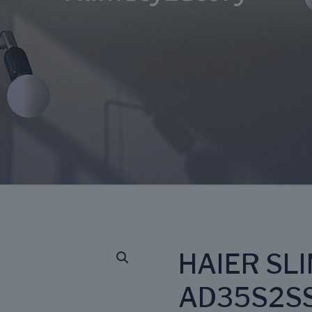
HAIER SL
AD35S2SS