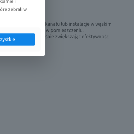
klamie i
tóre zebrali w
yskanie najwęższego kanału lub instalacje w wąskim
e wpływa na atmosferę w pomieszczeniu.
ierunkach, jednocześnie zwiększając efektywność
zystkie