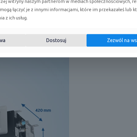
 oznaczeniem (H) – aplikacja hOn
szej witryny naszym partnerom w mediach społecznościowych, re
 mogą łączyć je z innymi informacjami, które im przekazałeś lub k
a z ich usług.
o urządzenia, które dzięki swojej konstrukcji umożliwiają uz
ca oraz możliwość dostarczania świeżego powietrza co znaczni
awansowany panel (opcja), który kieruje nawiew w różnych k
wa
Dostosuj
Zezwól na ws
ostępne z wyświetlaczem temperatury lub bez.