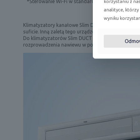
*Sterowanie Wi-Fi w standardzie dotyczy modeli z
korzystaniu z na
analityce, którzy
wyniku korzystani
Klimatyzatory kanałowe Slim DUCT o niskim sprężu t
suficie. Inną zaletą tego urządzenia to cicha pra
Do klimatyzatorów Slim DUCT można zamontować za
Odmo
rozprowadzenia nawiewu w pomieszczeniu; panele d