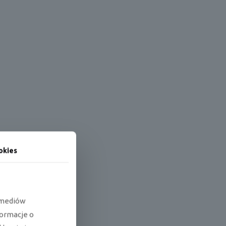
okies
e mediów
formacje o