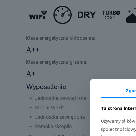
Klasa energetyczna chłodzenia:
A++
Klasa energetyczna grzania:
A+
Wyposażenie
Zgo
Jednostka wewnętrzna
Moduł Wi-Fi*
Ta strona inte
Jednostka zewnętrzna
Używamy plików c
Pompka skroplin
społecznościowyc