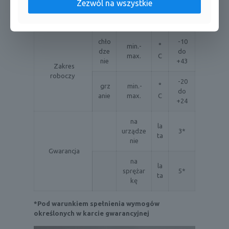
wys. x
542/
Zezwól na wszystkie
Wymiary(3)
szer. x
m
780/
gł.
m
289
chło
-10
min.-
°
dze
do
max.
C
nie
+43
Zakres
roboczy
-20
grz
min.-
°
do
anie
max.
C
+24
na
la
urządze
3*
ta
nie
Gwarancja
na
la
sprężar
5*
ta
kę
*Pod warunkiem spełnienia wymogów
określonych w karcie gwarancyjnej