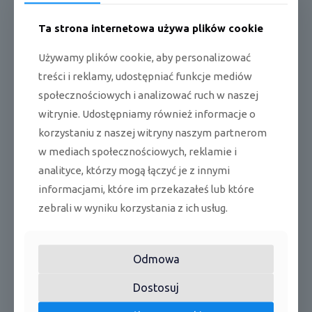
Źródło
V
230
Ta strona internetowa używa plików cookie
zasilania
d
Używamy plików cookie, aby personalizować
chło
wysoki/
42/2
B(
treści i reklamy, udostępniać funkcje mediów
dze
średni/n
8/19
A
Poziom
nie
iski
społecznościowych i analizować ruch w naszej
)
ciśnienia
akustycznego(2
witrynie. Udostępniamy również informacje o
d
)
wysoki/
korzystaniu z naszej witryny naszym partnerom
grz
B(
43/3
średni/n
anie
A
3/19
w mediach społecznościowych, reklamie i
iski
)
analityce, którzy mogą łączyć je z innymi
informacjami, które im przekazałeś lub które
wys.x
295/
Wymiary
szer.xgł
m
870/
zebrali w wyniku korzystania z ich usług.
.
m
229
k
Ciężar
netto
11
Odmowa
g
Dostosuj
Jednostka zewnętrzna CU-Z35ZKE