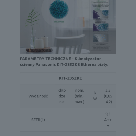
PARAMETRY TECHNICZNE -
Klimatyzator
ścienny Panasonic
KIT-Z35ZKE
Etherea
biały:
KIT-Z35ZKE
chło
nom.
3,5
k
Wydajność
dze
(min.-
(0,85
W
nie
max.)
-4,2)
9,5
SEER(1)
A++
+