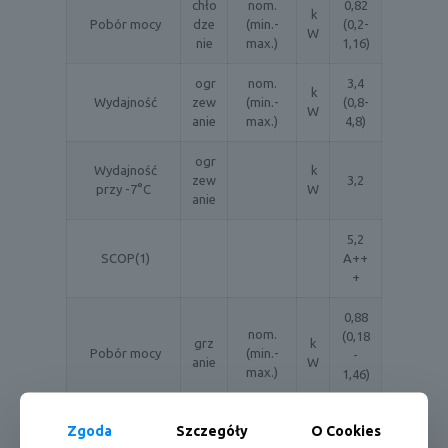
chło
nom.
0,82
k
Pobór mocy
dze
(min.-
(0,2-
W
nie
max.)
1,16)
ogr
nom.
3,4
k
Wydajność
zew
(min.-
(0,8-
W
anie
max.)
4,8)
ogr
Wydajność
k
zew
3,2
przy -7°C
W
anie
5,2
SCOP(1)
A++
+
0,88
nom.
(0,18
grz
k
Pobór mocy
(min.-
-
anie
W
max.)
1,46)
Jednostka wewnętrzna CS-Z35ZKEW
Zgoda
Szczegóły
O Cookies