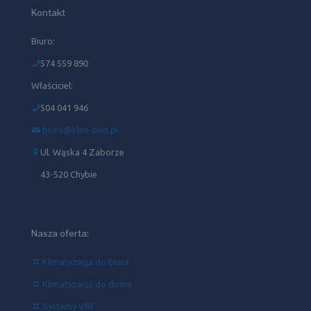
Kontakt
Biuro:
574 559 890
Właściciel:
504 041 946‬
biuro@klim-bud.pl
Ul. Wąska 4 Zaborze
43-520 Chybie
Nasza oferta:
Klimatyzacja do biura
Klimatyzacja do domu
Systemy VRF