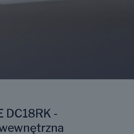
E DC18RK -
 wewnętrzna