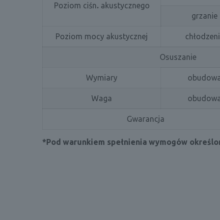
Poziom ciśn
.
akustycznego
grzanie
Poziom mocy akustycznej
chłodzen
Osuszanie
Wymiary
obudow
Waga
obudow
Gwarancja
*Pod warunkiem spełnienia wymogów określon