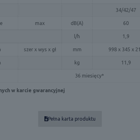
34/42/47
ie
max
dB(A)
60
l/h
1,9
a
szer x wys x gł
mm
998 x 345 x 2
a
kg
11,9
36 miesięcy*
ych w karcie gwarancyjnej
Pełna karta produktu