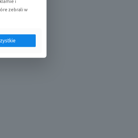
klamie i
tóre zebrali w
zystkie