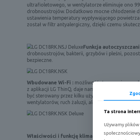
ultrafioletowego, w wentylatorze eliminuje ono 99
drobnoustrojów. Dodatkowo mocne chłodzenie d
ustawienia temperatury wypływającego powietrza
został w filtr antyalergiczny, dzięki czemu sku
Funkcja autoczyszczan
drobnoustrojów, bakterii, grzybów i pleśni, pozos
bezpieczne.
Wbudowane Wi-Fi :
możliwość sterowania urządz
z aplikacji LG ThinQ, daje nam ogromny komfort 
Zgo
być sterowany przez kilku użytkowników (nie jed
wentylatorów, ruch żaluzji, ale również sprawdzić
Ta strona inte
Używamy plików c
społecznościowyc
Właściwości i funkcję klimatyzatora ścienneg