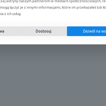
szej witryny naszym partnerom w mediach społecznościowych, re
 mogą łączyć je z innymi informacjami, które im przekazałeś lub k
a z ich usług.
wa
Dostosuj
Zezwól na ws