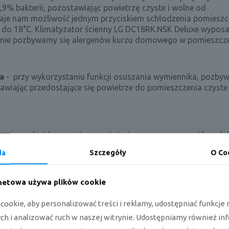
,9% bakterii, pozostawiając powietrzę czyste i wolne od
aje nam możliwość
jednym przyciskiem schłodzenia pomieszcz
 do 18°C. Klimatyzator ścienny LG DC18RK.NSK Deluxe wypos
tecznie pozbywamy się alergenów kurzu domowego w pomieszcze
ia
- przy wykorzystaniu funkcji osuszania wymiennika, pozby
tawiając przedostające się powietrze do pomieszczenia czyste 
eniem z każdego miejsca na świecie za pomocą smartfona lub
i wygodę. Aplikację możemy pobrać na kilka urządzeń, dlateg
da
Szczegóły
O Co
nocześnie). Możemy ustawić między innymi temperaturę, prędk
 poziom zabrudzenia filtrów czy monitorowanie zużycia energi
rnetowa używa plików cookie
ookie, aby personalizować treści i reklamy, udostępniać funkcj
h i analizować ruch w naszej witrynie. Udostępniamy również in
o LG DC18RK.
NSK Deluxe: