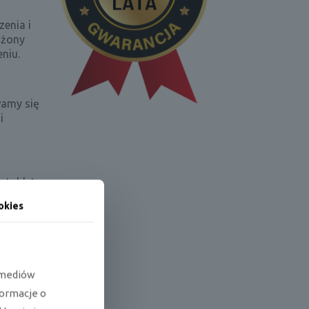
enia i
ażony
niu.
wamy się
i
 tableta
o może
okies
ość
i.
e mediów
formacje o