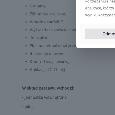
korzystaniu z na
UVnano,
analityce, którzy
Filtr antyalergiczny,
wyniku korzystani
Wbudowane Wi-Fi,
Wyświetlacz zużycia energii,
Odmo
Jonizator,
Plasmaster automatyczne oczyszczanie,
4-stronny nawiew,
Komfortowy nawiew,
Aplikacja LG ThinQ.
W skład zestawu wchodzi:
- jednostka wewnętrzna
- pilot.