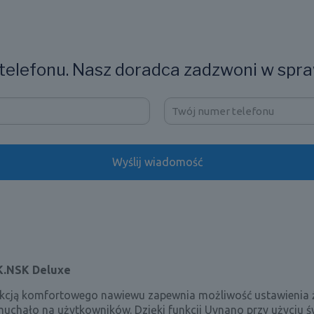
elefonu. Nasz doradca zadzwoni w spra
K
.NSK Deluxe
nkcją komfortowego nawiewu zapewnia możliwość ustawienia ż
uchało na użytkowników. Dzięki funkcji Uvnano przy użyciu ś