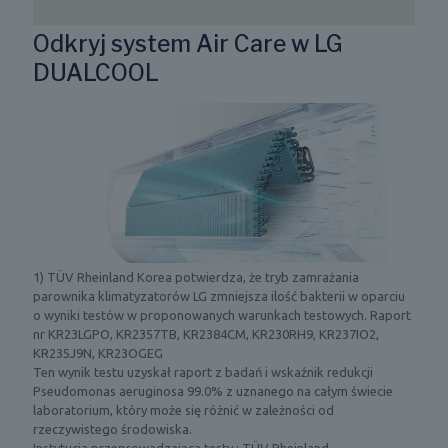
t
e
Odkryj system Air Care w LG
G
l
r
DUALCOOL
e
a
f
f
o
i
n
k
u
a
w
p
y
r
ś
z
w
e
i
d
e
s
1) TÜV Rheinland Korea potwierdza, że tryb zamrażania
t
t
parownika klimatyzatorów LG zmniejsza ilość bakterii w oparciu
l
a
o wyniki testów w proponowanych warunkach testowych. Raport
a
w
nr KR23LGPO, KR2357TB, KR2384CM, KR230RH9, KR237IO2,
n
i
KR235J9N, KR23OGEG
e
a
Ten wynik testu uzyskał raport z badań i wskaźnik redukcji
s
p
Pseudomonas aeruginosa 99.0% z uznanego na całym świecie
ą
r
laboratorium, który może się różnić w zależności od
i
o
rzeczywistego środowiska.
k
c
Instytucja przeprowadzająca testy : TÜV Rheinland