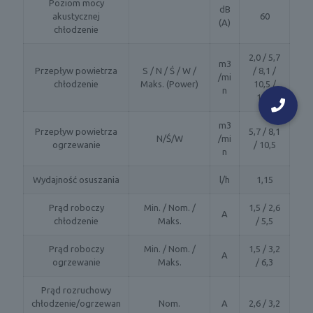
Poziom mocy
dB
akustycznej
60
(A)
chłodzenie
2,0 / 5,7
m3
Przepływ powietrza
S / N / Ś / W /
/ 8,1 /
/mi
chłodzenie
Maks. (Power)
10,5 /
n
13,6
m3
Przepływ powietrza
5,7 / 8,1
N/Ś/W
/mi
ogrzewanie
/ 10,5
n
Wydajność osuszania
l/h
1,15
Prąd roboczy
Min. / Nom. /
1,5 / 2,6
A
chłodzenie
Maks.
/ 5,5
Prąd roboczy
Min. / Nom. /
1,5 / 3,2
A
ogrzewanie
Maks.
/ 6,3
Prąd rozruchowy
chłodzenie/ogrzewan
Nom.
A
2,6 / 3,2