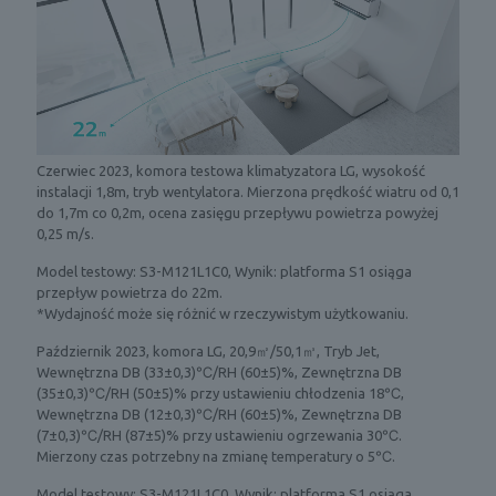
Czerwiec 2023, komora testowa klimatyzatora LG, wysokość
instalacji 1,8m, tryb wentylatora. Mierzona prędkość wiatru od 0,1
do 1,7m co 0,2m, ocena zasięgu przepływu powietrza powyżej
0,25 m/s.
Model testowy: S3-M121L1C0, Wynik: platforma S1 osiąga
przepływ powietrza do 22m.
*Wydajność może się różnić w rzeczywistym użytkowaniu.
Październik 2023, komora LG, 20,9㎡/50,1㎥, Tryb Jet,
Wewnętrzna DB (33±0,3)℃/RH (60±5)%, Zewnętrzna DB
(35±0,3)℃/RH (50±5)% przy ustawieniu chłodzenia 18℃,
Wewnętrzna DB (12±0,3)℃/RH (60±5)%, Zewnętrzna DB
(7±0,3)℃/RH (87±5)% przy ustawieniu ogrzewania 30℃.
Mierzony czas potrzebny na zmianę temperatury o 5℃.
Model testowy: S3-M121L1C0, Wynik: platforma S1 osiąga