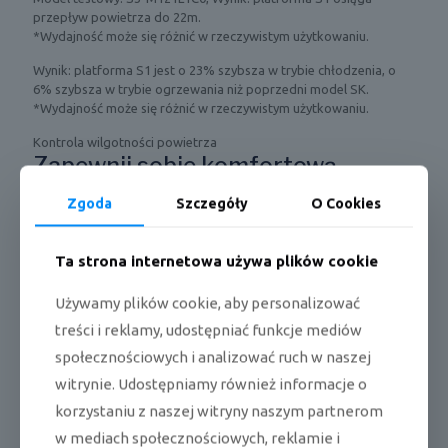
przepływ powietrza do 22m.
*Wydajność może się różnić w rzeczywistym użytkowaniu.
Wynik: platforma S1 jest o 23% szybsza w trybie chłodzenia, o
6% szybsza w trybie ogrzewania niż poprzedni model SK.
*Wydajność może się różnić w rzeczywistym użytkowaniu.
Kontrola wilgotności powietrza
Zapewnij sobie komfortową
wilgotność powietrza
Zgoda
Szczegóły
O Cookies
Dopasuj poziom wilgotności powietrza do Twoich potrzeb.
Funkcja kontroli wilgotności monitoruje poziom wilgotności
Ta strona internetowa używa plików cookie
powietrza w pomieszczeniu, aby utrzymać nawiew na
odpowiednim poziomie dla osiągnięcia pożądanej temperatury.
Używamy plików cookie, aby personalizować
treści i reklamy, udostępniać funkcje mediów
społecznościowych i analizować ruch w naszej
witrynie. Udostępniamy również informacje o
korzystaniu z naszej witryny naszym partnerom
w mediach społecznościowych, reklamie i