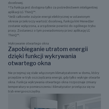
docelowej.
g
p
m
*Ta funkcja jest dostępna tylko za pośrednictwem inteligentnej
o
r
a
aplikacji LG ThinQ™.
t
z
t
*Jeśli całkowite zużycie energii elektrycznej w ustawionym
n
e
y
okresie przekroczy wartość docelową, funkcja kW Menedżer
o
z
z
zostanie wyłączona, a urządzenie powróci do ogólnego trybu
ś
k
a
pracy. Zostaniesz o tym powiadomiony przez aplikację LG
ć
l
c
ThinQ™.
w
i
j
z
m
i
Wykrywanie otwartego okna
g
a
,
Zapobieganie utratom energii
l
t
n
ę
dzięki funkcji wykrywania
y
a
d
z
k
otwartego okna
n
a
t
ą
t
ó
w
Nie przejmuj się stale włączonym klimatyzatorem w domu, który
o
r
p
przejdzie w tryb oszczędzania energii, gdy tylko wykryje otwarte
r
y
o
okna. Funkcja wykrywania otwartego okna rozpoznaje zmiany
m
m
m
temperatury w pomieszczeniu i klimatyzator przełącza się na
o
j
i
tryb energooszczędny.
ż
e
e
e
s
s
b
t
z
y
w