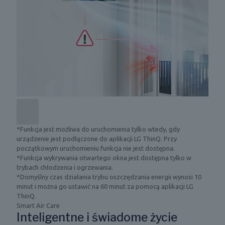
c
ć
ł
z
w
ą
e
y
c
n
k
z
i
o
o
u
r
n
i
z
y
u
y
k
t
s
W
r
t
M
z
y
e
y
w
n
m
a
e
u
n
d
*Funkcja jest możliwa do uruchomienia tylko wtedy, gdy
j
a
ż
urządzenie jest podłączone do aplikacji LG ThinQ. Przy
e
w
e
początkowym uruchomieniu funkcja nie jest dostępna.
o
r
r
*Funkcja wykrywania otwartego okna jest dostępna tylko w
p
a
.
trybach chłodzenia i ogrzewania.
t
m
*Domyślny czas działania trybu oszczędzania energii wynosi 10
y
a
minut i można go ustawić na 60 minut za pomocą aplikacji LG
m
c
ThinQ.
a
h
Smart Air Care
l
w
Inteligentne i świadome życie
n
s