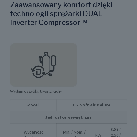
i
Zaawansowany komfort dzięki
F
technologii sprężarki DUAL
r
e
Inverter Compressor™
e
z
e
C
l
e
a
n
i
n
g
.
Wydajny, szybki, trwały, cichy
Oszcz
(
z
Model
LG Soft Air Deluxe
a
m
Jednostka wewnętrzna
r
o
0,89 /
ż
Wydajność
Min. / Nom. /
kW
2,50 /
e