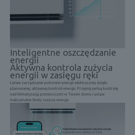
n
t
r
o
l
i
w
i
Inteligentne oszczędzanie
l
O
g
energii
z
o
n
Aktywna kontrola zużycia
t
a
energii w zasięgu ręki
n
c
o
z
Łatwe zarządzanie poborem energii elektrycznej dzięki
ś
e
planowanej, aktywnej kontroli energii. Przejmij pełną kontrolę
c
n
nad klimatyzacją pomieszczeń w Twoim domu i ustaw
i
i
maksymalne limity zużycia energii.
p
e
o
"
w
E
i
O
e
"
t
j