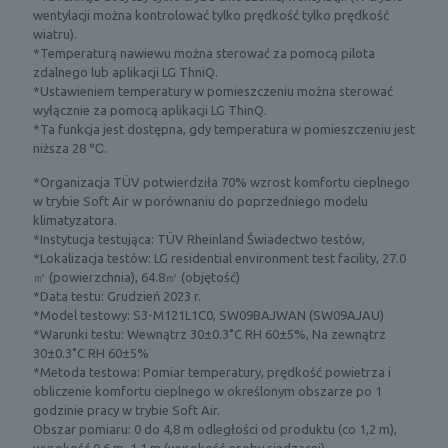
wentylacji można kontrolować tylko prędkość tylko prędkość
wiatru).
*Temperaturą nawiewu można sterować za pomocą pilota
zdalnego lub aplikacji LG ThniQ.
*Ustawieniem temperatury w pomieszczeniu można sterować
wyłącznie za pomocą aplikacji LG ThinQ.
*Ta funkcja jest dostępna, gdy temperatura w pomieszczeniu jest
niższa 28 ℃.
*Organizacja TÜV potwierdziła 70% wzrost komfortu cieplnego
w trybie Soft Air w porównaniu do poprzedniego modelu
klimatyzatora.
*Instytucja testująca: TÜV Rheinland Świadectwo testów,
*Lokalizacja testów: LG residential environment test facility, 27.0
㎡ (powierzchnia), 64.8㎥ (objętość)
*Data testu: Grudzień 2023 r.
*Model testowy: S3-M121L1C0, SW09BAJWAN (SW09AJAU)
*Warunki testu: Wewnątrz 30±0.3˚C RH 60±5%, Na zewnątrz
30±0.3˚C RH 60±5%
*Metoda testowa: Pomiar temperatury, prędkość powietrza i
obliczenie komfortu cieplnego w określonym obszarze po 1
godzinie pracy w trybie Soft Air.
Obszar pomiaru: 0 do 4,8 m odległości od produktu (co 1,2 m),
wysokość 0,6 m, 1,1 m (wysokość osoby siedzącej)