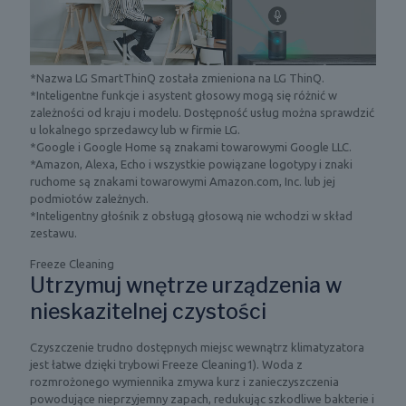
i
y
e
d
z
z
o
a
ż
c
t
ą
e
*Nazwa LG SmartThinQ została zmieniona na LG ThinQ.
o
d
l
*Inteligentne funkcje i asystent głosowy mogą się różnić w
r
a
o
zależności od kraju i modelu. Dostępność usług można sprawdzić
i
n
w
u lokalnego sprzedawcy lub w firmie LG.
s
ą
e
*Google i Google Home są znakami towarowymi Google LLC.
m
t
j
*Amazon, Alexa, Echo i wszystkie powiązane logotypy i znaki
a
e
.
ruchome są znakami towarowymi Amazon.com, Inc. lub jej
r
m
podmiotów zależnych.
t
p
*Inteligentny głośnik z obsługą głosową nie wchodzi w skład
f
e
zestawu.
o
r
n
a
Freeze Cleaning
z
t
Utrzymuj wnętrze urządzenia w
w
u
nieskazitelnej czystości
ł
r
ą
ą
c
.
Czyszczenie trudno dostępnych miejsc wewnątrz klimatyzatora
z
jest łatwe dzięki trybowi Freeze Cleaning1). Woda z
o
rozmrożonego wymiennika zmywa kurz i zanieczyszczenia
n
powodujące nieprzyjemny zapach, redukując szkodliwe bakterie i