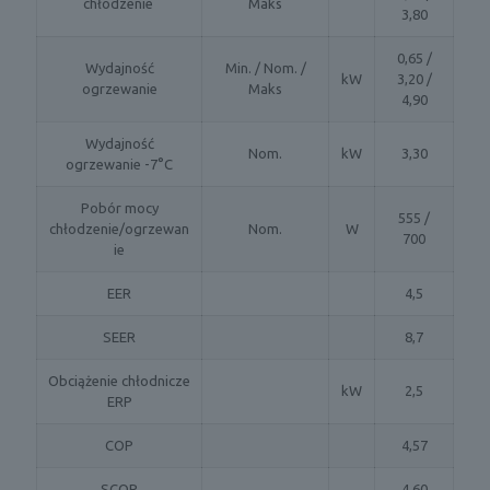
chłodzenie
Maks
3,80
n
i
e
0,65 /
Wydajność
Min. / Nom. /
,
kW
3,20 /
ogrzewanie
Maks
z
4,90
m
y
Wydajność
Nom.
kW
3,30
c
ogrzewanie -7°C
i
e
Pobór mocy
555 /
i
chłodzenie/ogrzewan
Nom.
W
700
s
ie
u
s
EER
4,5
z
e
SEER
8,7
n
i
Obciążenie chłodnicze
e
kW
2,5
ERP
)
COP
4,57
SCOP
4,60