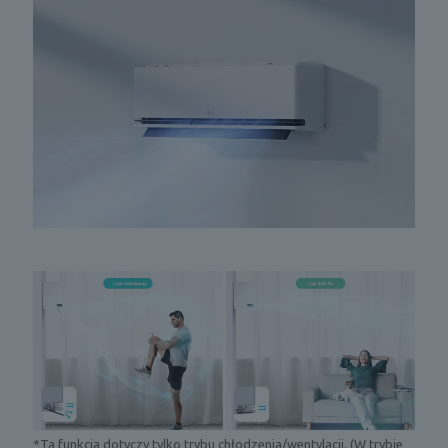
*Ta funkcja dotyczy tylko trybu chłodzenia/wentylacji. (W trybie