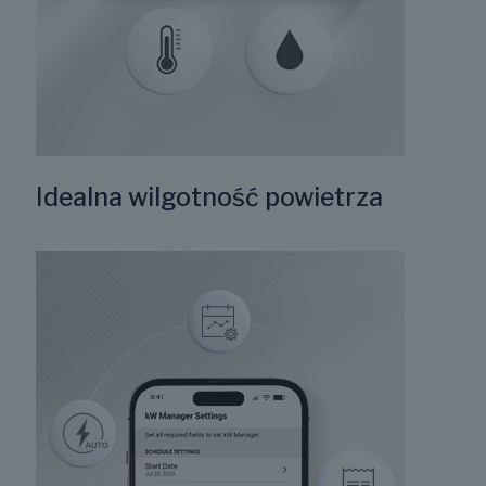
G
Idealna wilgotność powietrza