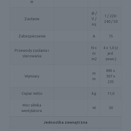
ie
Ø /
1 / 220-
Zasilanie
V /
240 / 50
Hz
Zabezpieczenie
A
15
N x
4 x 1,0 (z
Przewody zasilania i
m
jed.
sterowania
m2
zewn.)
895 x
m
Wymiary
307 x
m
235
Ciężar netto
kg
11,0
Moc silnika
W
30
wentylatora
Jednostka zewnętrzna