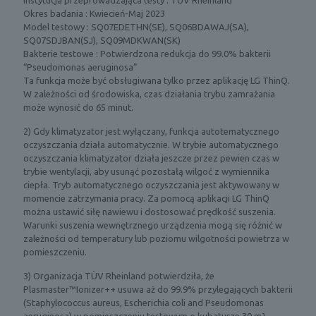
o
e
Okres badania : Kwiecień-Maj 2023
n
s
Model testowy : SQ07EDETHN(SE), SQ06BDAWAJ(SA),
y
c
SQ07SDJBAN(SJ), SQ09MDKWAN(SK)
p
z
Bakterie testowe : Potwierdzona redukcja do 99.0% bakterii
r
y
“Pseudomonas aeruginosa”
z
s
Ta funkcja może być obsługiwana tylko przez aplikację LG ThinQ.
e
z
W zależności od środowiska, czas działania trybu zamrażania
d
c
może wynosić do 65 minut.
s
z
t
e
2) Gdy klimatyzator jest wyłączany, funkcja autotematycznego
a
n
oczyszczania działa automatycznie. W trybie automatycznego
w
i
oczyszczania klimatyzator działa jeszcze przez pewien czas w
i
a
trybie wentylacji, aby usunąć pozostałą wilgoć z wymiennika
a
w
ciepła. Tryb automatycznego oczyszczania jest aktywowany w
j
n
momencie zatrzymania pracy. Za pomocą aplikacji LG ThinQ
ą
ę
można ustawić siłę nawiewu i dostosować prędkość suszenia.
c
t
Warunki suszenia wewnętrznego urządzenia mogą się różnić w
e
r
zależności od temperatury lub poziomu wilgotności powietrza w
f
z
pomieszczeniu.
u
a
n
k
3) Organizacja TÜV Rheinland potwierdziła, że
k
l
Plasmaster™Ionizer++ usuwa aż do 99.9% przylegających bakterii
c
i
(Staphylococcus aureus, Escherichia coli and Pseudomonas
j
m
aeruginosa) w pomieszczeniu testowym o kubaturze 30 m³.