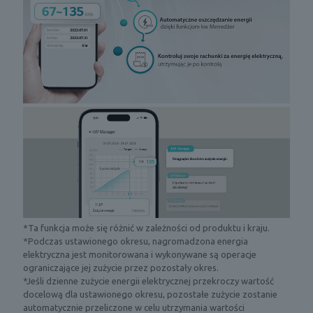
r
e
z
s
a
t
,
z
u
a
r
z
z
n
ą
a
d
E
c
z
n
z
e
e
o
n
r
n
i
g
e
e
i
n
w
a
a
y
p
p
k
o
a
*Ta funkcja może się różnić w zależności od produktu i kraju.
r
b
n
*Podczas ustawionego okresu, nagromadzona energia
y
i
e
elektryczna jest monitorowana i wykonywane są operacje
w
e
l
ograniczające jej zużycie przez pozostały okres.
a
r
u
*Jeśli dzienne zużycie energii elektrycznej przekroczy wartość
w
a
k
docelową dla ustawionego okresu, pozostałe zużycie zostanie
i
n
l
automatycznie przeliczone w celu utrzymania wartości
l
a
i