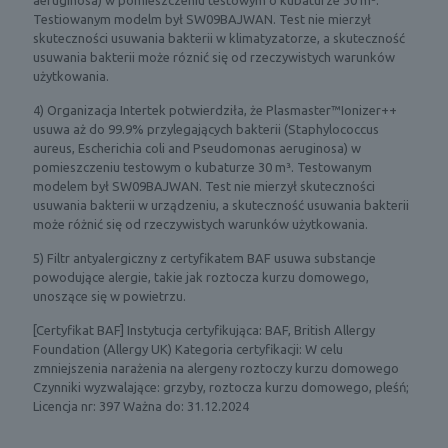
e
a
Testiowanym modelm był SW09BAJWAN. Test nie mierzył
T
t
skuteczności usuwania bakterii w klimatyzatorze, a skuteczność
h
y
usuwania bakterii może róznić się od rzeczywistych warunków
i
z
użytkowania.
n
a
Q
4) Organizacja Intertek potwierdziła, że Plasmaster™Ionizer++
t
.
usuwa aż do 99.9% przylegających bakterii (Staphylococcus
o
aureus, Escherichia coli and Pseudomonas aeruginosa) w
r
pomieszczeniu testowym o kubaturze 30 m³. Testowanym
a
modelem był SW09BAJWAN. Test nie mierzył skuteczności
z
usuwania bakterii w urządzeniu, a skuteczność usuwania bakterii
a
może różnić się od rzeczywistych warunków użytkowania.
p
o
5) Filtr antyalergiczny z certyfikatem BAF usuwa substancje
m
powodujące alergie, takie jak roztocza kurzu domowego,
o
unoszące się w powietrzu.
c
ą
[Certyfikat BAF] Instytucja certyfikująca: BAF, British Allergy
f
Foundation (Allergy UK) Kategoria certyfikacji: W celu
u
zmniejszenia narażenia na alergeny roztoczy kurzu domowego
n
Czynniki wyzwalające: grzyby, roztocza kurzu domowego, pleśń;
k
Licencja nr: 397 Ważna do: 31.12.2024
c
j