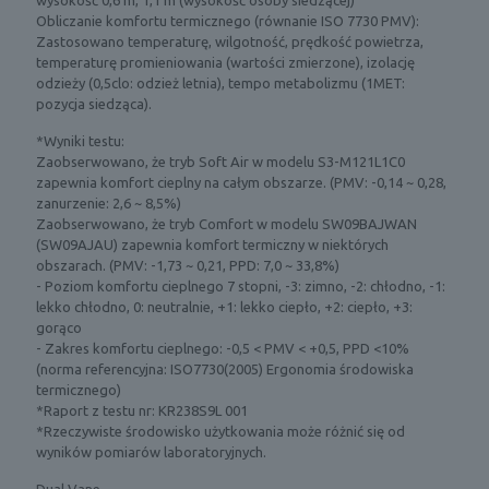
Obliczanie komfortu termicznego (równanie ISO 7730 PMV):
Zastosowano temperaturę, wilgotność, prędkość powietrza,
temperaturę promieniowania (wartości zmierzone), izolację
odzieży (0,5clo: odzież letnia), tempo metabolizmu (1MET:
pozycja siedząca).
*Wyniki testu:
Zaobserwowano, że tryb Soft Air w modelu S3-M121L1C0
zapewnia komfort cieplny na całym obszarze. (PMV: -0,14 ~ 0,28,
zanurzenie: 2,6 ~ 8,5%)
Zaobserwowano, że tryb Comfort w modelu SW09BAJWAN
(SW09AJAU) zapewnia komfort termiczny w niektórych
obszarach. (PMV: -1,73 ~ 0,21, PPD: 7,0 ~ 33,8%)
- Poziom komfortu cieplnego 7 stopni, -3: zimno, -2: chłodno, -1:
lekko chłodno, 0: neutralnie, +1: lekko ciepło, +2: ciepło, +3:
gorąco
- Zakres komfortu cieplnego: -0,5 < PMV < +0,5, PPD <10%
(norma referencyjna: ISO7730(2005) Ergonomia środowiska
termicznego)
*Raport z testu nr: KR238S9L 001
*Rzeczywiste środowisko użytkowania może różnić się od
wyników pomiarów laboratoryjnych.
Dual Vane