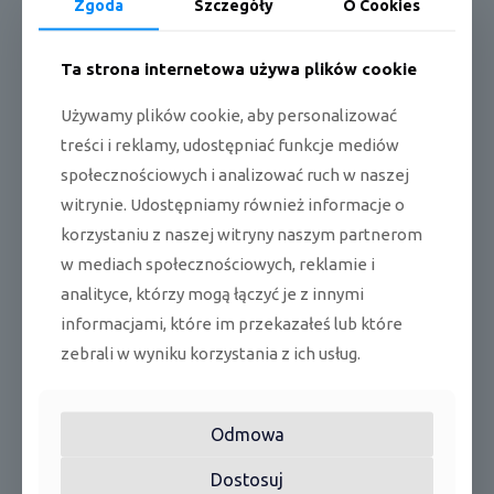
Zgoda
Szczegóły
O Cookies
Dane techniczne:
Ta strona internetowa używa plików cookie
*kontrola do 4 stref za pomocą zewnętrznych termostatów
Używamy plików cookie, aby personalizować
*odpowiednia wentylacja i temperatura kilku pomieszczeń
treści i reklamy, udostępniać funkcje mediów
*sterowanie przepustnicami powietrza
społecznościowych i analizować ruch w naszej
witrynie. Udostępniamy również informacje o
*automatyczna kontrola pracy wentylatora
korzystaniu z naszej witryny naszym partnerom
w mediach społecznościowych, reklamie i
*elastyczna instalacja
analityce, którzy mogą łączyć je z innymi
*liniowa kontrola sprężu dyspozycyjnego (technologia ESP)
informacjami, które im przekazałeś lub które
zebrali w wyniku korzystania z ich usług.
*praca w wielu pomieszczeniach
*pompka skroplin o dużej wysokości podnoszenia (700mm)
Odmowa
Podobne produkty
Dostosuj