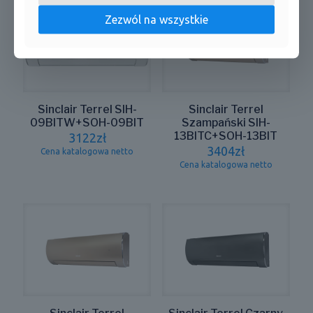
Zezwól na wszystkie
Sinclair Terrel SIH-
Sinclair Terrel
09BITW+SOH-09BIT
Szampański SIH-
13BITC+SOH-13BIT
3122
zł
3404
zł
Cena katalogowa netto
Cena katalogowa netto