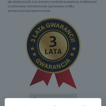
lub elastycznych) oraz komory rozdziału powietrza, możliwe jest
uruchomienie chłodzenia lub ogrzewania w kilku
pomieszczeniach jednocześnie.
Pełna karta produktu