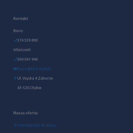
Kontakt
Biuro:
574 559 890
Właściciel:
504 041 946‬
biuro@klim-bud.pl
Ul. Wąska 4 Zaborze
43-520 Chybie
Nasza oferta:
Klimatyzacja do biura