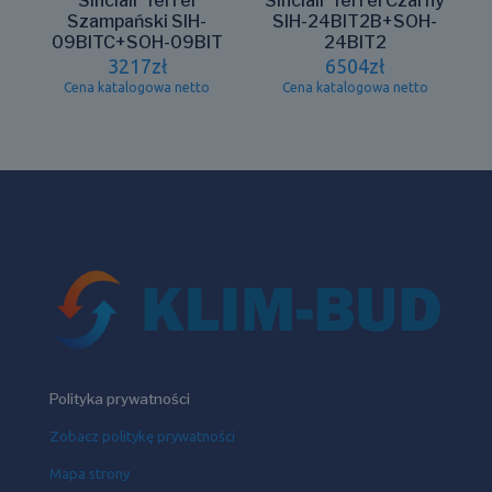
Sinclair Terrel
Sinclair Terrel Czarny
Szampański SIH-
SIH-24BIT2B+SOH-
09BITC+SOH-09BIT
24BIT2
3217
zł
6504
zł
Cena katalogowa netto
Cena katalogowa netto
Polityka prywatności
Zobacz politykę prywatności
Mapa strony