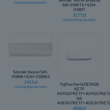
Sinclair Terrel Srebrny
Cena katalogowa netto
SIH-09BITS+SOH-
09BIT
3217
zł
Cena katalogowa netto
Sinclair Keyon SIH-
09BIK+SOH-09BIK2
2455
zł
Fujitsu Seria DESIGN
Cena katalogowa netto
KETF
ASYG07KETF+AOYG07KET
lub
ASEG07KETF+AOEG07KET
4900
zł