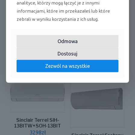
analityce, którzy mogą łączyć je z innymi
*funkcja gorącego startu
informacjami, które im przekazałeś lub które
*funkcja wymuszania trybu chłodzenia
zebrali w wyniku korzystania z ich usług.
*funkcja cichej pracy nocnej dla jednostki zewnętrznej
*kontrola strefowa
Odmowa
*WiFi (opcja)
Dostosuj
Zezwól na wszystkie
Podobne produkty
Sinclair Terrel SIH-
13BITW+SOH-13BIT
3298
zł