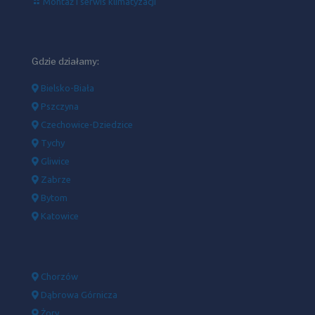
Montaż i serwis klimatyzacji
Gdzie działamy:
Bielsko-Biała
Pszczyna
Czechowice-Dziedzice
Tychy
Gliwice
Zabrze
Bytom
Katowice
Chorzów
Dąbrowa Górnicza
Żory