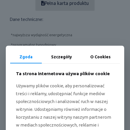
Pełna karta produktu
Dane techniczne:
*najwyższa wydajność energetyczna
*programator tygodniowy
*funkcja zerowego zużycia energii
Zgoda
Szczegóły
O Cookies
*automatyczny restart
Ta strona internetowa używa plików cookie
*sterownik centralny
*kontrola grupowa
Używamy plików cookie, aby personalizować
treści i reklamy, udostępniać funkcje mediów
*funkcja zabezpieczenia dostępu przed dziećmi
społecznościowych i analizować ruch w naszej
*kontrola za pomocą dwóch czujników
witrynie. Udostępniamy również informacje o
*automatyczna zmiana trybu pracy
korzystaniu z naszej witryny naszym partnerom
*długie instalacje i duże różnice wysokości
w mediach społecznościowych, reklamie i