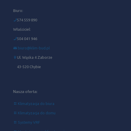
Biuro:
574 559 890
Właściciel:
504 041 946‬
biuro@klim-bud.pl
Ul. Wąska 4 Zaborze
43-520 Chybie
Nasza oferta:
Klimatyzacja do biura
Klimatyzacja do domu
Systemy VRF