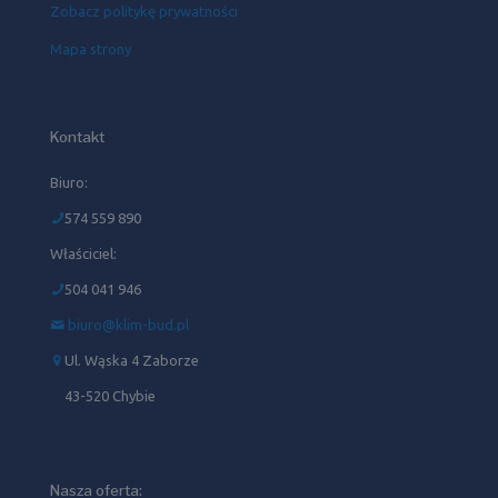
Zobacz politykę prywatności
Mapa strony
Kontakt
Biuro:
574 559 890
Właściciel:
504 041 946‬
biuro@klim-bud.pl
Ul. Wąska 4 Zaborze
43-520 Chybie
Nasza oferta: