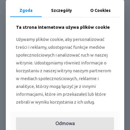
Zgoda
Szczegóły
O Cookies
Pełna karta produktu
Ta strona internetowa używa plików cookie
Dane techniczne:
Używamy plików cookie, aby personalizować
treści i reklamy, udostępniać funkcje mediów
*4-stronny wylot powietrza
społecznościowych i analizować ruch w naszej
*podwójne łopatki
witrynie. Udostępniamy również informacje o
korzystaniu z naszej witryny naszym partnerom
*wentylator Full 3D Turbo
w mediach społecznościowych, reklamie i
*wysokowydajny wymiennik ciepła (HEX)
analityce, którzy mogą łączyć je z innymi
*wykrywanie osób przy bezpośrednim/ pośrednim nawiewie
informacjami, które im przekazałeś lub które
powietrza
zebrali w wyniku korzystania z ich usług.
*wykrywanie temperatury od sufitu do podłogi
*oczyszczanie powietrza w 4 krokach
Odmowa
*wyświetlacz oczyszczania powietrza