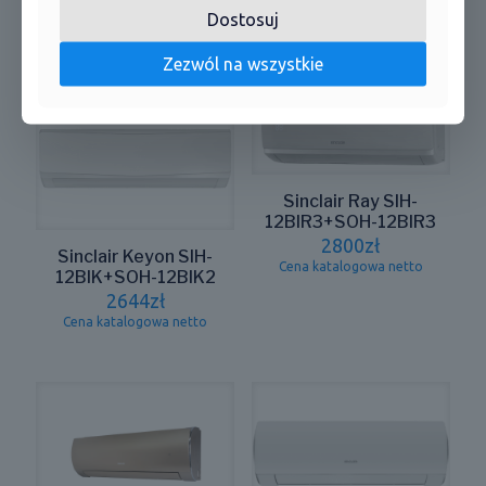
Dostosuj
Podobne produkty
Zezwól na wszystkie
Sinclair Ray SIH-
12BIR3+SOH-12BIR3
2800
zł
Sinclair Keyon SIH-
Cena katalogowa netto
12BIK+SOH-12BIK2
2644
zł
Cena katalogowa netto