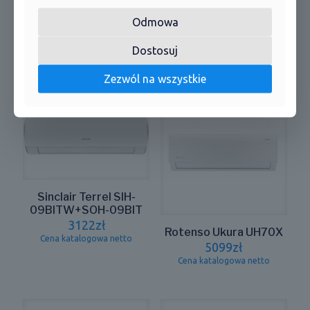
Odmowa
*wyświetlacz oczyszczania powietrza
Dostosuj
Podobne produkty
Zezwól na wszystkie
Sinclair Terrel SIH-
09BITW+SOH-09BIT
3122
zł
Rotenso Ukura UH70X
Cena katalogowa netto
5099
zł
Cena katalogowa netto