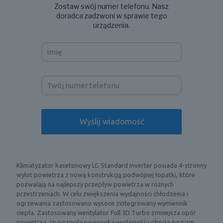
Zostaw swój numer telefonu. Nasz
doradca zadzwoni w sprawie tego
urządzenia.
Klimatyzator kasetonowy LG Standard Inverter posiada 4-stronny
wylot powietrza z nową konstrukcją podwójnej łopatki, które
pozwalają na najlepszy przepływ powietrza w różnych
przestrzeniach. W celu zwiększenia wydajności chłodzenia i
ogrzewania zastosowano wysoce zintegrowany wymiennik
ciepła. Zastosowany wentylator Full 3D Turbo zmniejsza opór
powietrza, co pozwala na wysoką wydajność i obniża poziom