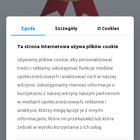
Zgoda
Szczegóły
O Cookies
Pełna karta produktu
Ta strona internetowa używa plików cookie
Dane techniczne:
Używamy plików cookie, aby personalizować
treści i reklamy, udostępniać funkcje mediów
*4-stronny wylot powietrza
społecznościowych i analizować ruch w naszej
*podwójne łopatki
witrynie. Udostępniamy również informacje o
*wentylator Full 3D Turbo
korzystaniu z naszej witryny naszym partnerom
w mediach społecznościowych, reklamie i
*wysokowydajny wymiennik ciepła (HEX)
analityce, którzy mogą łączyć je z innymi
*wykrywanie osób przy bezpośrednim/ pośrednim nawiewie
informacjami, które im przekazałeś lub które
powietrza
zebrali w wyniku korzystania z ich usług.
*wykrywanie temperatury od sufitu do podłogi
*oczyszczanie powietrza w 4 krokach