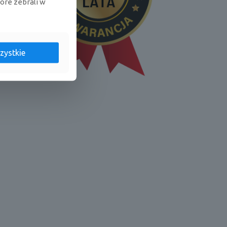
tóre zebrali w
ie
ietrza
filtrem
zystkie