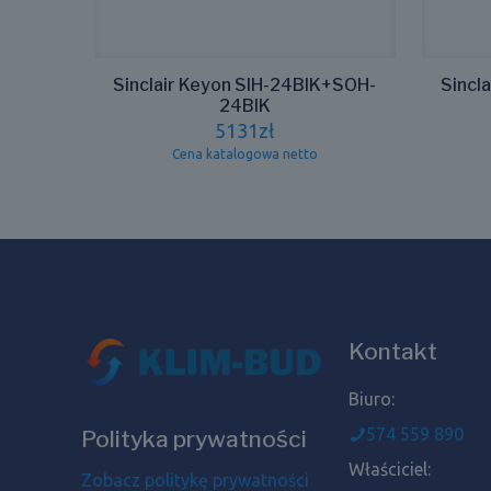
Sinclair Keyon SIH-24BIK+SOH-
Sincl
24BIK
5131
zł
Cena katalogowa netto
Kontakt
Biuro:
574 559 890
Polityka prywatności
Właściciel:
Zobacz politykę prywatności