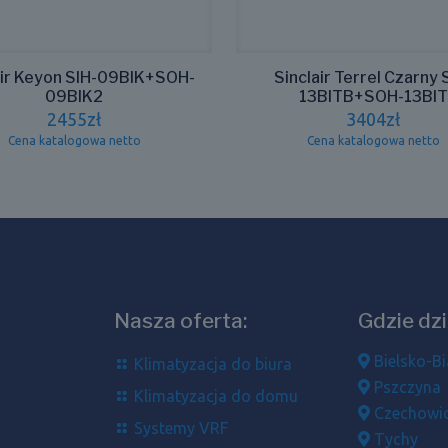
air Keyon SIH-09BIK+SOH-
Sinclair Terrel Czarny 
09BIK2
13BITB+SOH-13BIT
2455
zł
3404
zł
Cena katalogowa netto
Cena katalogowa netto
Nasza oferta:
Gdzie dz
Bielsko-Bi
Klimatyzacja do biura
Pszczyna
Klimatyzacja do domu
Czechowic
Systemy VRF
Tychy