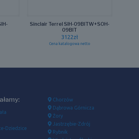
SIH-
Sinclair Terrel SIH-09BITW+SOH-
09BIT
3122
zł
Cena katalogowa netto
iałamy:
Chorzów
Dąbrowa Górnicza
ała
Żory
Jastrzębie-Zdrój
e-Dziedzice
Rybnik