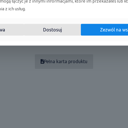
 mogą łączyć je z innymi informacjami, które im przekazałeś lub k
rowaniu bezpośredniego nawiewu powietrza poprzez wykrywan
tkownika - umożliwia kierowanie bezpośredniego nawiewu pow
a z ich usług.
siada łatwe zarządzanie systemem oczyszczania powietrza z 
wa
Dostosuj
Zezwól na ws
Pełna karta produktu