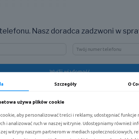
elefonu. Nasz doradca zadzwoni w spra
da
Szczegóły
O Co
rnetowa używa plików cookie
siada 4-stronny wylot powietrza z nową konstrukcją podwójn
ookie, aby personalizować treści i reklamy, udostępniać funkcj
owietrza w różnych przestrzeniach. W celu zwiększenia wydajno
tegrowany wymiennik ciepła. Zastosowany wentylator Full 3D
h i analizować ruch w naszej witrynie. Udostępniamy również in
 wydajność i obniża poziom hałasu. Klimatyzator kasetonowy
szej witryny naszym partnerom w mediach społecznościowych, re
 dostosowanie nawiewu powietrza do ulubionego sposobu uży