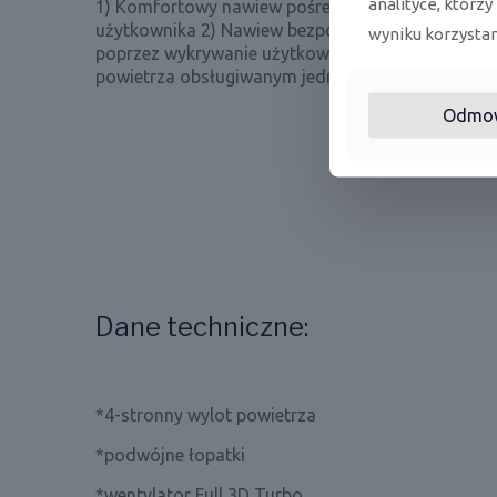
analityce, którzy
1) Komfortowy nawiew pośredni - zapobiega kie
użytkownika 2) Nawiew bezpośredni śledzący uży
wyniku korzystani
poprzez wykrywanie użytkownika. Klimatyzator po
powietrza obsługiwanym jednym przyciskiem.
Odmo
Dane techniczne:
*4-stronny wylot powietrza
*podwójne łopatki
*wentylator Full 3D Turbo