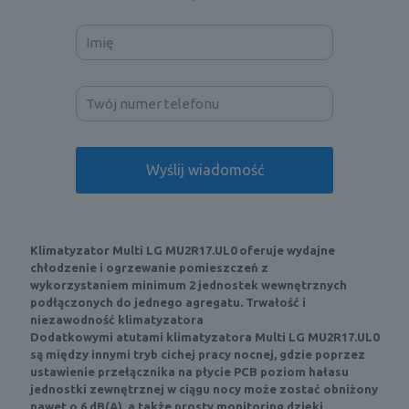
Klimatyzator Multi LG MU2R17.UL0 oferuje wydajne
chłodzenie i ogrzewanie pomieszczeń z
wykorzystaniem
minimum 2 jednostek wewnętrznych
podłączonych do jednego agregatu.
Trwałość i
niezawodność klimatyzatora
Dodatkowymi atutami klimatyzatora Multi LG MU2R17.UL0
są między innymi tryb cichej pracy nocnej, gdzie poprzez
ustawienie przełącznika na płycie PCB poziom hałasu
jednostki zewnętrznej w ciągu nocy może zostać obniżony
nawet o 6 dB(A), a także prosty monitoring dzięki