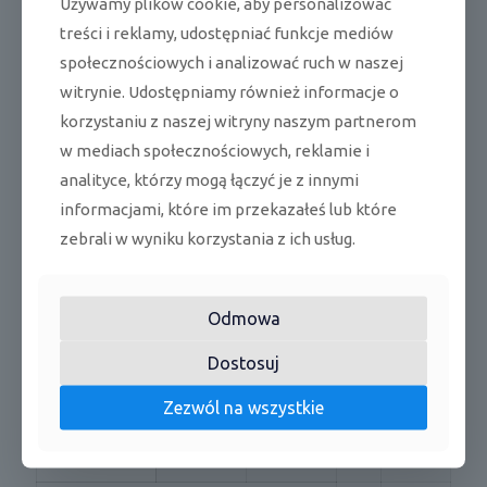
Używamy plików cookie, aby personalizować
ego
treści i reklamy, udostępniać funkcje mediów
Poziom mocy
chłodzeni
dB(
społecznościowych i analizować ruch w naszej
max
63
akustycznej
e
A)
witrynie. Udostępniamy również informacje o
szer x wys
m
770x5
korzystaniu z naszej witryny naszym partnerom
Wymiary
obudowa
x gł
m
45x288
w mediach społecznościowych, reklamie i
analityce, którzy mogą łączyć je z innymi
Waga netto
kg
36
informacjami, które im przekazałeś lub które
typ
R32
zebrali w wyniku korzystania z ich usług.
Czynnik
ilość
kg
1,1
chłodniczy
g/
Odmowa
dodatkowa ilość
20
m
Dostosuj
chłodzeni
°C
min-max
-10~48
e
DB
Zezwól na wszystkie
Zakres pracy
°C
grzanie
min-max
-18~18
WB