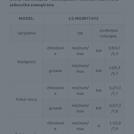
jednostka zewnętrzna
MODEL:
LG MU2R17.U12
podwójna
Sprężarka
typ
rotacyjna
chłodzeni
min/nom/
0,9/4,7
kW
e
max
/5,4
Wydajność
min/nom/
1,0/5,3
grzanie
kW
max
/5,7
chłodzeni
min/nom/
0,2/1,3
kW
e
max
/1,7
Pobór mocy
min/nom/
0,2/1,3
grzanie
kW
max
/1,6
chłodzeni
min/nom/
1,1/5,6
A
e
max
/7,9