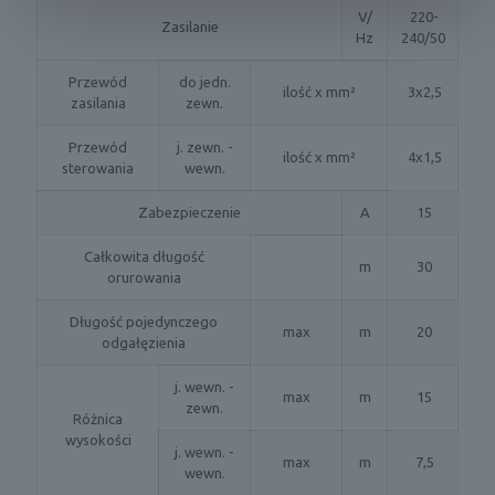
V/
220-
Zasilanie
Hz
240/50
Przewód
do jedn.
ilość x mm²
3x2,5
zasilania
zewn.
Przewód
j. zewn. -
ilość x mm²
4x1,5
sterowania
wewn.
Zabezpieczenie
A
15
Całkowita długość
m
30
orurowania
Długość pojedynczego
max
m
20
odgałęzienia
j. wewn. -
max
m
15
zewn.
Różnica
wysokości
j. wewn. -
max
m
7,5
wewn.