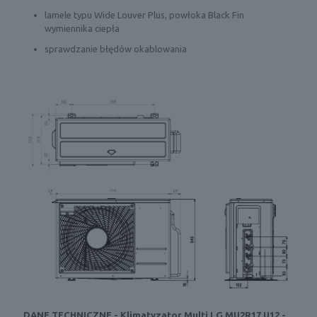
lamele typu Wide Louver Plus, powłoka Black Fin
wymiennika ciepła
sprawdzanie błędów okablowania
DANE TECHNICZNE - Klimatyzator Multi LG MU2R17.U12 -