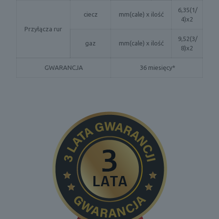
6,35(1/
ciecz
mm(cale) x ilość
4)x2
Przyłącza rur
9,52(3/
gaz
mm(cale) x ilość
8)x2
GWARANCJA
36 miesięcy*