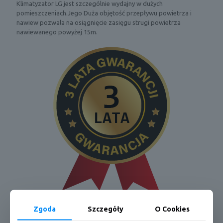
Klimatyzator LG jest szczególnie wydajny w dużych
pomieszczeniach.Jego Duża objętość przepływu powietrza i
nawiew pozwala na osiągnięcie zasięgu strugi powietrza
nawiewanego powyżej 15m.
Zgoda
Szczegóły
O Cookies
Pełna karta produktu