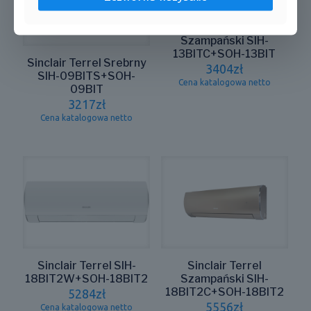
Sinclair Terrel
Szampański SIH-
13BITC+SOH-13BIT
Sinclair Terrel Srebrny
3404
zł
SIH-09BITS+SOH-
Cena katalogowa netto
09BIT
3217
zł
Cena katalogowa netto
Sinclair Terrel SIH-
Sinclair Terrel
18BIT2W+SOH-18BIT2
Szampański SIH-
18BIT2C+SOH-18BIT2
5284
zł
5556
zł
Cena katalogowa netto