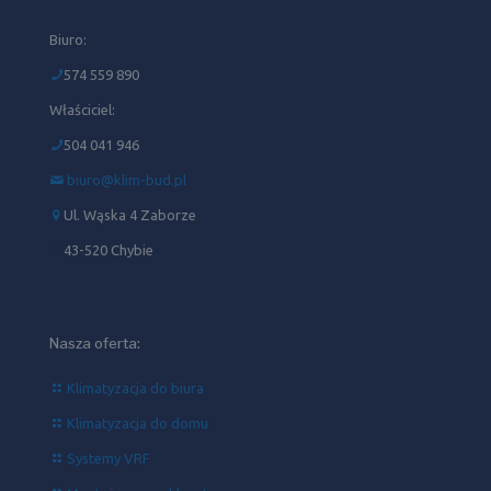
Biuro:
574 559 890
Właściciel:
504 041 946‬
biuro@klim-bud.pl
Ul. Wąska 4 Zaborze
43-520 Chybie
Nasza oferta:
Klimatyzacja do biura
Klimatyzacja do domu
Systemy VRF