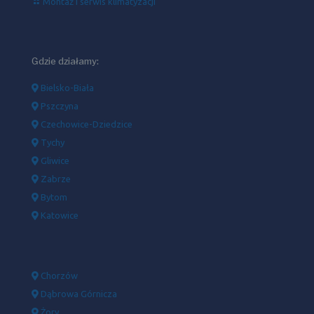
Montaż i serwis klimatyzacji
Gdzie działamy:
Bielsko-Biała
Pszczyna
Czechowice-Dziedzice
Tychy
Gliwice
Zabrze
Bytom
Katowice
Chorzów
Dąbrowa Górnicza
Żory