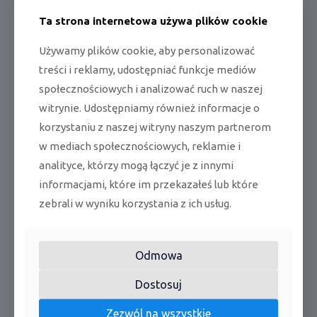
Ta strona internetowa używa plików cookie
Dane techniczne:
Używamy plików cookie, aby personalizować
treści i reklamy, udostępniać funkcje mediów
*Wydajne chłodzenie i ogrzewanie,
społecznościowych i analizować ruch w naszej
*Nowoczesne wzornictwo,
witrynie. Udostępniamy również informacje o
*Łatwa wymiana filtra,
korzystaniu z naszej witryny naszym partnerom
*Kontrola temperatury za pomocą dwóch czujników,
w mediach społecznościowych, reklamie i
analityce, którzy mogą łączyć je z innymi
*Zoptymalizowana droga przepływu powietrza
informacjami, które im przekazałeś lub które
zebrali w wyniku korzystania z ich usług.
Podobne produkty
Odmowa
Dostosuj
Zezwól na wszystkie