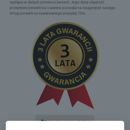
wydajny w dużych pomieszczeniach. Jego duża objętość
przepływu powietrza i nawiew pozwala na osiągnięcie zasięgu
strugi powietrza nawiewanego powyżej 15m.
Pełna karta produktu