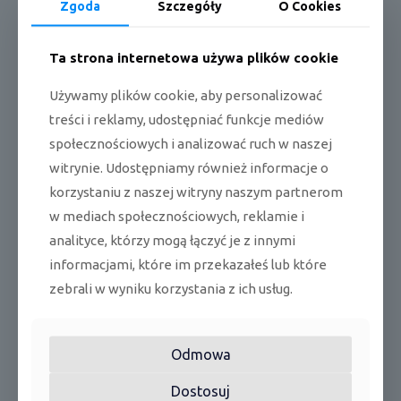
Zgoda
Szczegóły
O Cookies
Dane techniczne:
Ta strona internetowa używa plików cookie
*Wydajne chłodzenie i ogrzewanie,
Używamy plików cookie, aby personalizować
*Nowoczesne wzornictwo,
treści i reklamy, udostępniać funkcje mediów
*Łatwa wymiana filtra,
społecznościowych i analizować ruch w naszej
*Kontrola temperatury za pomocą dwóch czujników,
witrynie. Udostępniamy również informacje o
korzystaniu z naszej witryny naszym partnerom
*Zoptymalizowana droga przepływu powietrza
w mediach społecznościowych, reklamie i
analityce, którzy mogą łączyć je z innymi
Podobne produkty
informacjami, które im przekazałeś lub które
zebrali w wyniku korzystania z ich usług.
Odmowa
Dostosuj