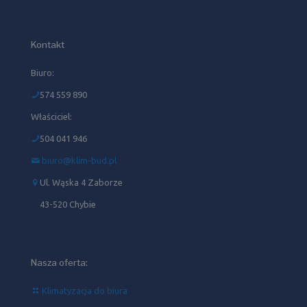
Kontakt
Biuro:
574 559 890
Właściciel:
504 041 946‬
biuro@klim-bud.pl
Ul. Wąska 4 Zaborze
43-520 Chybie
Nasza oferta:
Klimatyzacja do biura