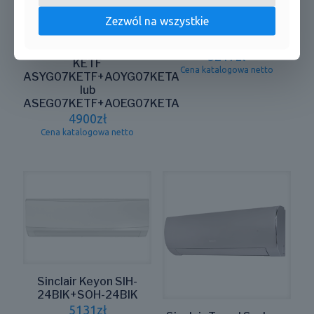
Sinclair Terrel Czarny
Zezwól na wszystkie
SIH-09BITB+SOH-
09BIT
Fujitsu Seria DESIGN
3217
zł
KETF
Cena katalogowa netto
ASYG07KETF+AOYG07KETA
lub
ASEG07KETF+AOEG07KETA
4900
zł
Cena katalogowa netto
Sinclair Keyon SIH-
24BIK+SOH-24BIK
5131
zł