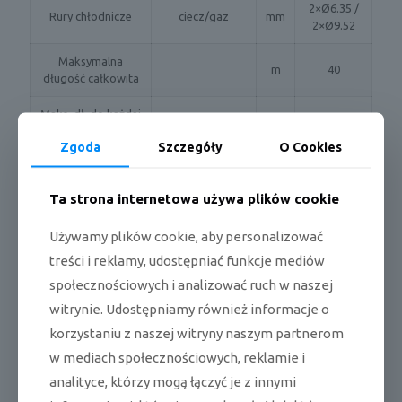
2×Ø6.35 /
Rury chłodnicze
ciecz/gaz
mm
2×Ø9.52
Maksymalna
m
40
długość całkowita
Maks. dł. do każdej
m
25
jednostki
Zgoda
Szczegóły
O Cookies
Maks. różnica
zewnętrzna -
m
15
wysokości
wewnętrzna
Ta strona internetowa używa plików cookie
wewnętrzna -
m
10
Używamy plików cookie, aby personalizować
wewnętrzna
treści i reklamy, udostępniać funkcje mediów
mm
Zasilanie
3x2,5
społecznościowych i analizować ruch w naszej
2
Przewody
witrynie. Udostępniamy również informacje o
elektryczne
mm
korzystaniu z naszej witryny naszym partnerom
Komunikacja
4x1,5
2
w mediach społecznościowych, reklamie i
Zabeczpieczenie
A
16
analityce, którzy mogą łączyć je z innymi