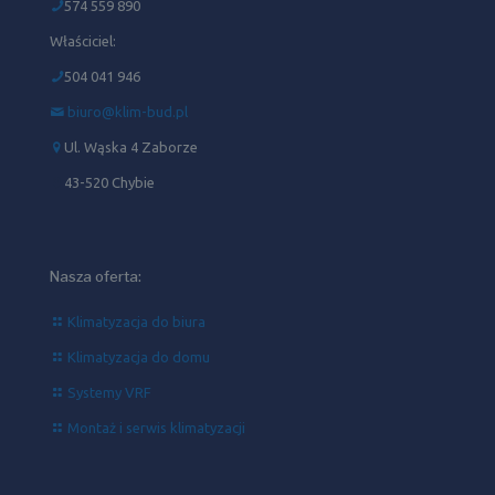
574 559 890
Właściciel:
504 041 946‬
biuro@klim-bud.pl
Ul. Wąska 4 Zaborze
43-520 Chybie
Nasza oferta:
Klimatyzacja do biura
Klimatyzacja do domu
Systemy VRF
Montaż i serwis klimatyzacji