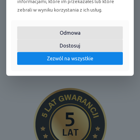
informacjami, które im przekazałeś lub które
V/f/
220-
Zasilanie
zebrali w wyniku korzystania z ich usług.
Hz
240/1/50
Zakres pracy
chłodzenie
°C
-15~50
temperatur
Odmowa
grzanie
°C
-15~24
Dostosuj
60
Gwarancja
Zezwól na wszystkie
miesięcy*