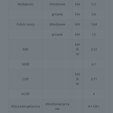
Wydajność
chłodzenie
kW
5,3
grzanie
kW
5,6
Pobór mocy
chłodzenie
kW
1,64
grzanie
kW
1,5
kW
EER
/k
3,23
W
SEER
6,1
kW
COP
/k
3,71
W
SCOP
4
chłodzenie/grza
Klasa energetyczna
A++/A+
nie