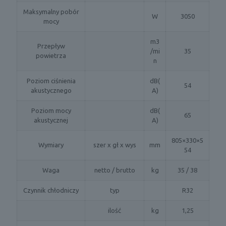
Maksymalny pobór
W
3050
mocy
m3
Przepływ
/mi
35
powietrza
n
Poziom ciśnienia
dB(
54
akustycznego
A)
Poziom mocy
dB(
65
akustycznej
A)
805×330×5
Wymiary
szer x gł x wys
mm
54
Waga
netto / brutto
kg
35 / 38
Czynnik chłodniczy
typ
R32
ilość
kg
1,25