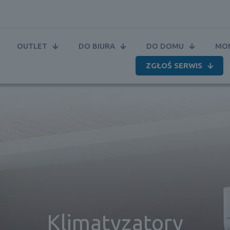
OUTLET
DO BIURA
DO DOMU
MON
ZGŁOŚ SERWIS
Klimatyzatory