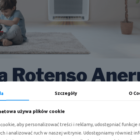
a Rotenso Aner
da
Szczegóły
O Co
 dzięki dwustronnemu nawiewowi góra i dół pozwala na monta
rnetowa używa plików cookie
matyzator znajduje zastosowanie w pomieszczeniach ze specy
ścian kolankowych np. na poddaszach. Aneru jest także chętnie
ookie, aby personalizować treści i reklamy, udostępniać funkcj
ycji urządzenia pod sufitem.
h i analizować ruch w naszej witrynie. Udostępniamy również in