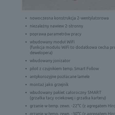
nowoczesna konstrukcja 2-wentylatorowa
niezależny nawiew 2-stronny
poprawa parametrów pracy
wbudowany moduł WiFi
(funkcja modułu WiFi to dodatkowa cecha pro
dewelopera)
wbudowany jonizator
pilot z czujnikiem temp. Smart Follow
antykorozyjne pozłacane lamele
montaż jako grzejnik
wbudowany pakiet całoroczny SMART
(grzałka tacy ociekowej i grzałka karteru)
grzanie w temp. zewn. -22°C (z agregatem Hiro
grzanie w temp. zewn. -30°C (z agregatem Hir