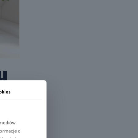
u
okies
ż przy
ficznymi
e mediów
formacje o