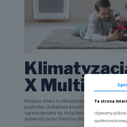
Klimatyzacj
X Multi
Zgo
Rotenso Aneru to klimatyzator konsolowy, który
Ta strona inte
podłodze. Unikatowa konstrukcja sprawia, że kli
ograniczeniami np. dużą ilością skosów i niskich 
Używamy plików c
wybierany przez klientów chcących uniknąć ekspoz
społecznościowyc