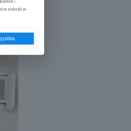
klamie i
tóre zebrali w
zystkie