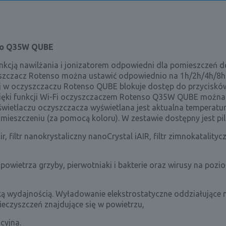
so Q35W QUBE
kcją nawilżania i jonizatorem odpowiedni dla pomieszczeń 
yszczacz Rotenso można ustawić odpowiednio na 1h/2h/4h/8h
kiej w oczyszczaczu Rotenso QUBE blokuje dostęp do przyciskó
zięki funkcji Wi-Fi oczyszczaczem Rotenso Q35W QUBE można
świetlaczu oczyszczacza wyświetlana jest aktualna temperatur
ieszczeniu (za pomocą koloru). W zestawie dostępny jest pil
r, filtr nanokrystaliczny nanoCrystal iAIR, filtr zimnokatalityc
z powietrza grzyby, pierwotniaki i bakterie oraz wirusy na pozi
soką wydajnością. Wyładowanie elekstrostatyczne oddziałujące 
eczyszczeń znajdujące się w powietrzu,
acyjna.