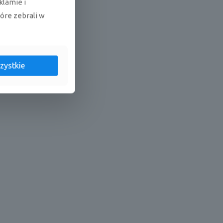
klamie i
tóre zebrali w
zystkie