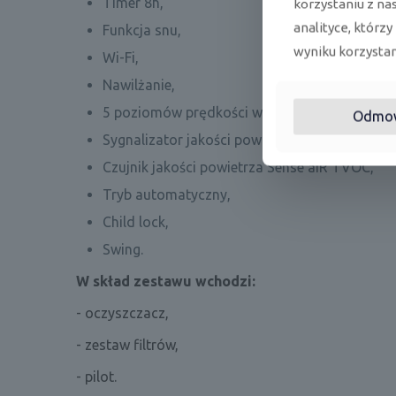
Timer 8h,
korzystaniu z na
analityce, którzy
Funkcja snu,
wyniku korzystani
Wi-Fi,
Nawilżanie,
5 poziomów prędkości wentylatora,
Odmo
Sygnalizator jakości powietrza,
Czujnik jakości powietrza Sense aiR TVOC,
Tryb automatyczny,
Child lock,
Swing.
W skład zestawu wchodzi:
- oczyszczacz,
- zestaw filtrów,
- pilot.