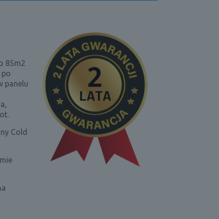
do 85m2
 po
w panelu
a,
ot.
zny Cold
omie
na