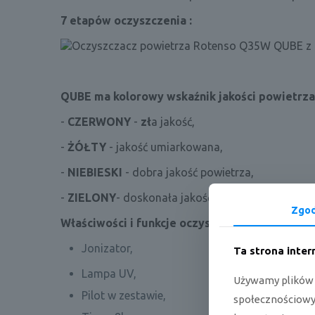
7 etapów oczyszczenia :
QUBE ma kolorowy wskaźnik jakości powietrza
-
CZERWONY
-
zł
a jakość,
-
ŻÓŁTY
- jakość umiarkowana,
-
NIEBIESKI
- dobra jakość powietrza,
-
ZIELONY
- doskonała jakość powietrza.
Zgo
Właściwości i funkcje oczyszczacza powietrz
Jonizator,
Ta strona inte
Lampa UV,
Używamy plików c
Pilot w zestawie,
społecznościowyc