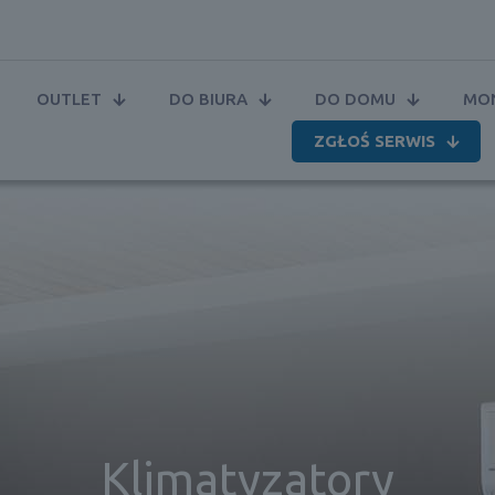
OUTLET
DO BIURA
DO DOMU
MON
ZGŁOŚ SERWIS
Klimatyzatory