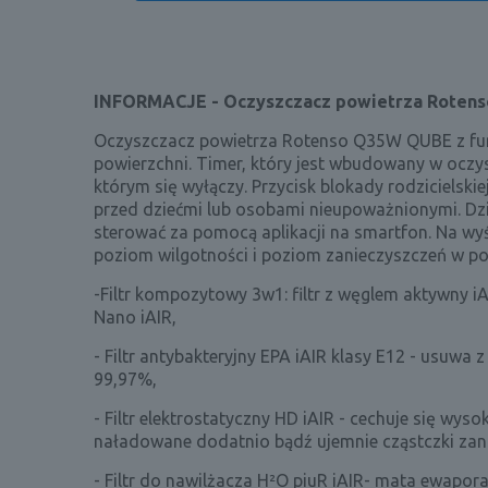
INFORMACJE - Oczyszczacz powietrza Roten
Oczyszczacz powietrza Rotenso Q35W QUBE z fun
powierzchni. Timer, który jest wbudowany w ocz
którym się wyłączy. Przycisk blokady rodziciels
przed dziećmi lub osobami nieupoważnionymi. D
sterować za pomocą aplikacji na smartfon. Na wy
poziom wilgotności i poziom zanieczyszczeń w pom
-Filtr kompozytowy 3w1: filtr z węglem aktywny iAi
Nano iAIR,
- Filtr antybakteryjny EPA iAIR klasy E12 - usuwa 
99,97%,
- Filtr elektrostatyczny HD iAIR - cechuje się wy
naładowane dodatnio bądź ujemnie cząstczki zani
- Filtr do nawilżacza H²O piuR iAIR- mata ewapor