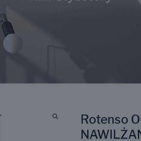
Rotenso 
NAWILŻAN