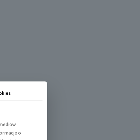
okies
e mediów
formacje o