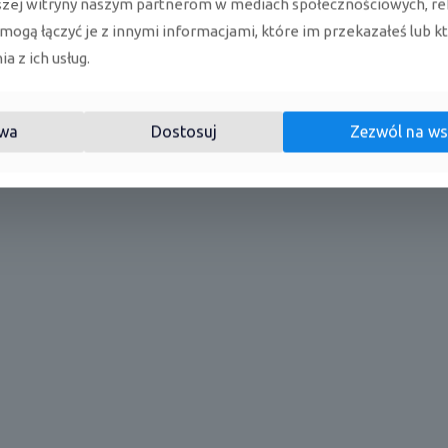
szej witryny naszym partnerom w mediach społecznościowych, re
 mogą łączyć je z innymi informacjami, które im przekazałeś lub k
a z ich usług.
wa
Dostosuj
Zezwól na ws