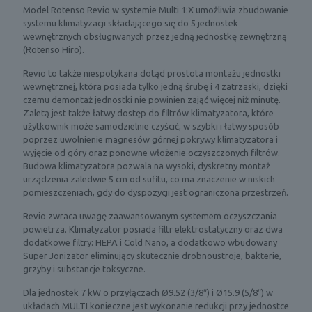
Model Rotenso Revio w systemie Multi 1:X umożliwia zbudowanie
systemu klimatyzacji składającego się do 5 jednostek
wewnętrznych obsługiwanych przez jedną jednostkę zewnętrzną
(Rotenso Hiro).
Revio to także niespotykana dotąd prostota montażu jednostki
wewnętrznej, która posiada tylko jedną śrubę i 4 zatrzaski, dzięki
czemu demontaż jednostki nie powinien zająć więcej niż minutę.
Zaletą jest także łatwy dostęp do filtrów klimatyzatora, które
użytkownik może samodzielnie czyścić, w szybki i łatwy sposób
poprzez uwolnienie magnesów górnej pokrywy klimatyzatora i
wyjęcie od góry oraz ponowne włożenie oczyszczonych filtrów.
Budowa klimatyzatora pozwala na wysoki, dyskretny montaż
urządzenia zaledwie 5 cm od sufitu, co ma znaczenie w niskich
pomieszczeniach, gdy do dyspozycji jest ograniczona przestrzeń.
Revio zwraca uwagę zaawansowanym systemem oczyszczania
powietrza. Klimatyzator posiada filtr elektrostatyczny oraz dwa
dodatkowe filtry: HEPA i Cold Nano, a dodatkowo wbudowany
Super Jonizator eliminujący skutecznie drobnoustroje, bakterie,
grzyby i substancje toksyczne.
Dla jednostek 7 kW o przyłączach Ø9.52 (3/8″) i Ø15.9 (5/8″) w
układach MULTI konieczne jest wykonanie redukcji przy jednostce