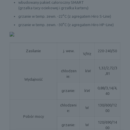
wbudowany pakiet całoroczny SMART
(grzałka tacy ociekowej i grzałka karteru)
grzanie w temp. zewn. -22°C (z agregatem Hiro S-Line)
grzanie w temp. zewn. -30°C (z agregatem Hiro HP-Line)
Zasilanie
j. wew.
220-240/50
V/Hz
1,32/2,72/3
chłodzen
kW
,81
ie:
Wydajność
0,88/3,14/4,
grzanie:
kW
40
chłodzeni
130/600/12
W
e:
00
Pobór mocy
120/690/14
grzanie:
W
00