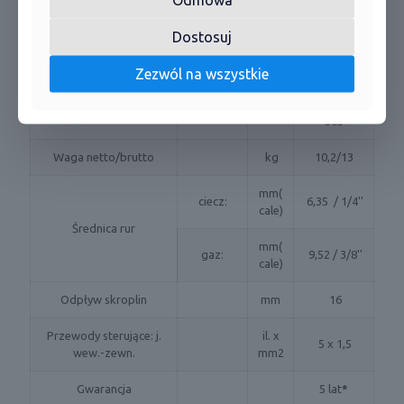
58
akustycznej
)
Dostosuj
795 × 225 ×
Wymiary netto
mm
295
Zezwól na wszystkie
870 × 370 ×
Wymiary brutto
mm
305
Waga netto/brutto
kg
10,2/13
mm(
ciecz:
6,35 / 1/4''
cale)
Średnica rur
mm(
gaz:
9,52 / 3/8''
cale)
Odpływ skroplin
mm
16
Przewody sterujące: j.
il. x
5 x 1,5
wew.-zewn.
mm2
Gwarancja
5 lat
*