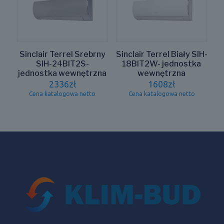
Sinclair Terrel Srebrny
Sinclair Terrel Biały SIH-
SIH-24BIT2S-
18BIT2W- jednostka
jednostka wewnętrzna
wewnętrzna
2336
zł
1608
zł
Cena katalogowa netto
Cena katalogowa netto