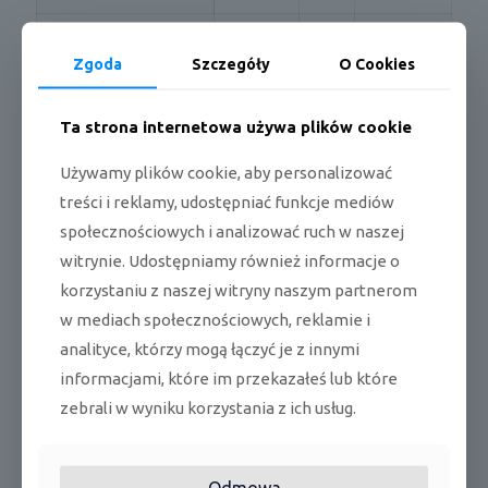
Zakres pracy temp. w
chłodz./g
16~32/0~3
°C
pomieszczeniu
rzanie
0
Zgoda
Szczegóły
O Cookies
Zakres pracy temp. na
chłodz./g
-15~50/-25
°C
zewnątrz
rzanie
~30
Ta strona internetowa używa plików cookie
wys./
m³/
530/380/28
Używamy plików cookie, aby personalizować
Przepływ powietrza
śr./nis./ci.
min
0/250
treści i reklamy, udostępniać funkcje mediów
Osuszanie
l/h
1
społecznościowych i analizować ruch w naszej
witrynie. Udostępniamy również informacje o
Prąd pracy
A
0,1
korzystaniu z naszej witryny naszym partnerom
(wys./
w mediach społecznościowych, reklamie i
obr/
1120/960/8
Prędkość wentylatora
śr./nis./ci.
min
30/630
analityce, którzy mogą łączyć je z innymi
)
informacjami, które im przekazałeś lub które
(wys./
zebrali w wyniku korzystania z ich usług.
Poziom ciśnienia
dB(
37/32/21/2
śr./nis./ci.
akustycznego
A)
0
)
Poziom mocy
dB(A
Odmowa