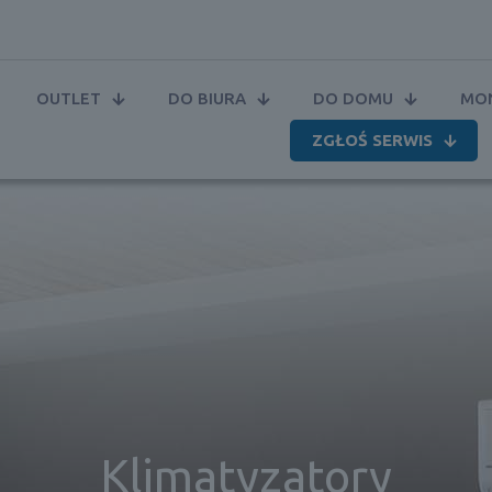
OUTLET
DO BIURA
DO DOMU
MON
ZGŁOŚ SERWIS
Klimatyzatory