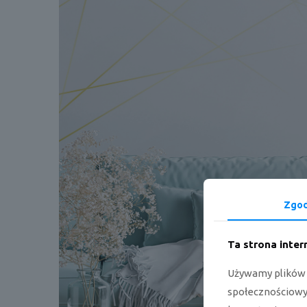
Zgo
Ta strona inte
Używamy plików c
społecznościowyc