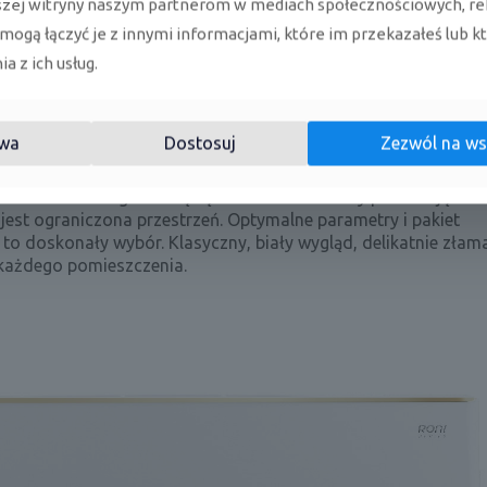
szej witryny naszym partnerom w mediach społecznościowych, re
 mogą łączyć je z innymi informacjami, które im przekazałeś lub k
a z ich usług.
a Rotenso Roni 
wa
Dostosuj
Zezwól na ws
ie Rotenso. Jego zaletą są niewielkie rozmiary pozwalające n
jest ograniczona przestrzeń. Optymalne parametry i pakiet
 to doskonały wybór. Klasyczny, biały wygląd, delikatnie złam
 każdego pomieszczenia.