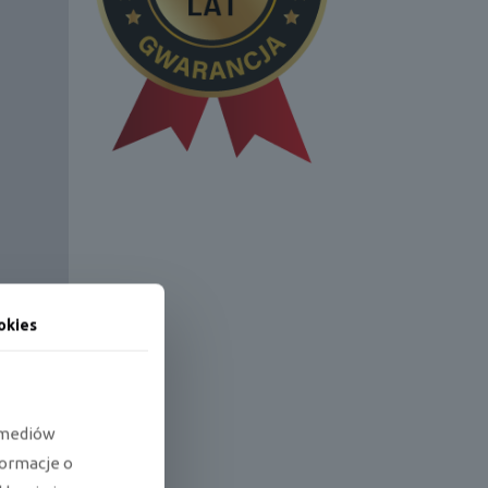
okies
e mediów
formacje o