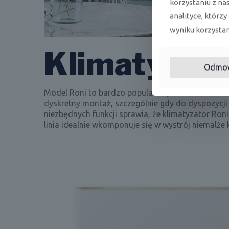
korzystaniu z na
analityce, którzy
wyniku korzystani
Klimatyzacj
Odmo
Model Roni to bardzo popularna jednostka w oferc
dyskretny montaż, szczególnie gdy do dyspozycji 
niezbędnych funkcji sprawia, że klimatyzator Roni
linia idealnie wkomponuje się w wystrój niemalże