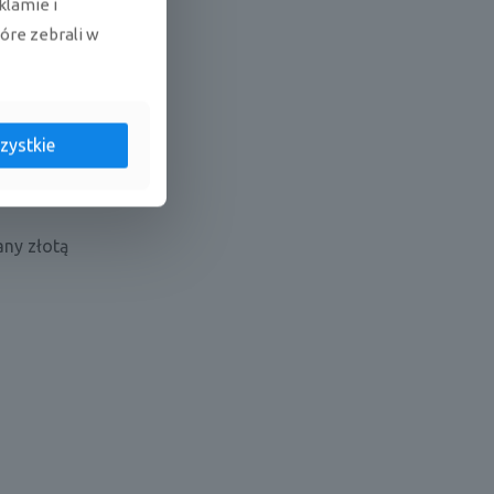
klamie i
tóre zebrali w
X
zystkie
a
any złotą