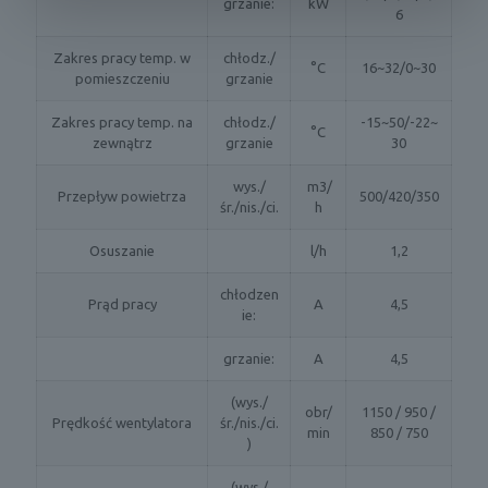
grzanie:
kW
6
Zakres pracy temp. w
chłodz./
°C
16~32/0~30
pomieszczeniu
grzanie
Zakres pracy temp. na
chłodz./
-15~50/-22~
°C
zewnątrz
grzanie
30
wys./
m3/
Przepływ powietrza
500/420/350
śr./nis./ci.
h
Osuszanie
l/h
1,2
chłodzen
Prąd pracy
A
4,5
ie:
grzanie:
A
4,5
(wys./
obr/
1150 / 950 /
Prędkość wentylatora
śr./nis./ci.
min
850 / 750
)
(wys./