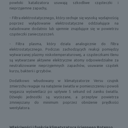
powłoki katalizatora usuwają szkodliwe cząsteczki i
nieprzyjemne zapachy,
- Filtra elektrostatycznego, który cechuje się wysoką wydajnością
poprzez wyłądowanie elektrostatyczne oddziałujące na
naładowane dodatnio lub ujemnie znajdujące się w powietrzu
cząsteczki zanieczyszczeń.
- Filtra plasma, który działa analogicznie do filtra
elektrostatycznego. Podczas zachodzących reakcji pomiędzy
wytwarzanej plazmy niskotemperaturowej, a cząsteczkami tlenu
są wytwarzane aktywne elektryczne atomy odpowiedzialne za
neutralizowanie nieprzyjemnych zapachów, usuwanie cząstek
kurzu, bakterii i grzybów.
Dodatkowo wbudowany w klimatyzatorze Versu czujnik
zmierzchu reaguje na natężenie światła w pomieszczeniu i powoli
wygasza wyświetlacz po upływie 5 sekund od zaniku światła.
Dźwięki jednostki są wyciszane, a przepływ powietrza
zmniejszany do minimum poprzez obniżenie prędkości
wentylatora.
Właściwości i funkcje
klimatyzatora ściennego Rotenso