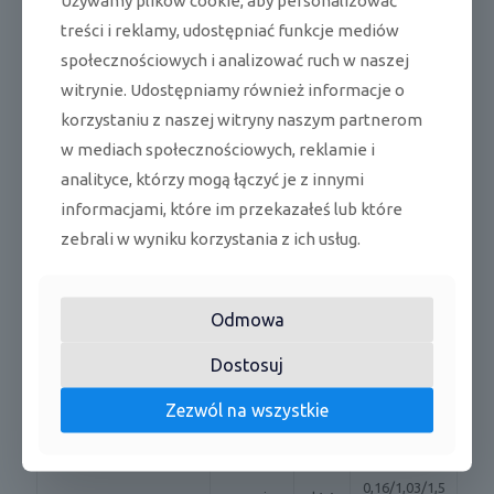
Używamy plików cookie, aby personalizować
- jednostka wewnętrzna
treści i reklamy, udostępniać funkcje mediów
- pilot bezprzewodowy.
społecznościowych i analizować ruch w naszej
witrynie. Udostępniamy również informacje o
PARAMETRY TECHNICZNE - Klimatyzator ścienny Rotenso
korzystaniu z naszej witryny naszym partnerom
Versu Mirror VM35Xi 3,5 kW
w mediach społecznościowych, reklamie i
analityce, którzy mogą łączyć je z innymi
Zasilanie
j. wew.
V/Hz
220-240~50
informacjami, które im przekazałeś lub które
zebrali w wyniku korzystania z ich usług.
kW
1,37/3,51/4,3
Wydajność
chłodzen
0
ie:
Odmowa
1,06/3,81/4,3
Dostosuj
grzanie:
kW
8
Zezwól na wszystkie
chłodzen
0,13/1,03/1,6
Pobór mocy
kW
ie:
5
0,16/1,03/1,5