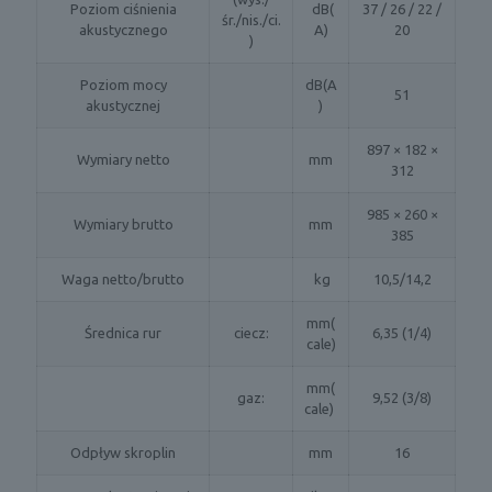
Poziom ciśnienia
dB(
37 / 26 / 22 /
śr./nis./ci.
akustycznego
A)
20
)
Poziom mocy
dB(A
51
akustycznej
)
897 × 182 ×
Wymiary netto
mm
312
985 × 260 ×
Wymiary brutto
mm
385
Waga netto/brutto
kg
10,5/14,2
mm(
Średnica rur
ciecz:
6,35 (1/4)
cale)
mm(
gaz:
9,52 (3/8)
cale)
Odpływ skroplin
mm
16