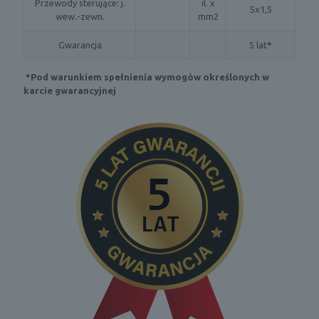
Przewody sterujące: j.
il. x
5x1,5
wew.-zewn.
mm2
Gwarancja
5 lat
*
*Pod warunkiem spełnienia wymogów określonych w
karcie gwarancyjnej