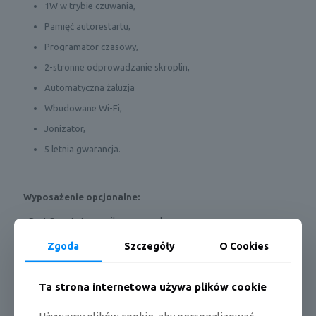
1W w trybie czuwania,
Pamięć autorestartu,
Programator czasowy,
2-stronne odprowadzanie skroplin,
Automatyczna żaluzja
Wbudowane Wi-Fi,
Jonizator,
5 letnia gwarancja.
Wyposażenie opcjonalne:
- Port Smart sterownika przewodowego,
- Sterownik przewodowy,
Zgoda
Szczegóły
O Cookies
Ta strona internetowa używa plików cookie
W skład zestawu wchodzą: