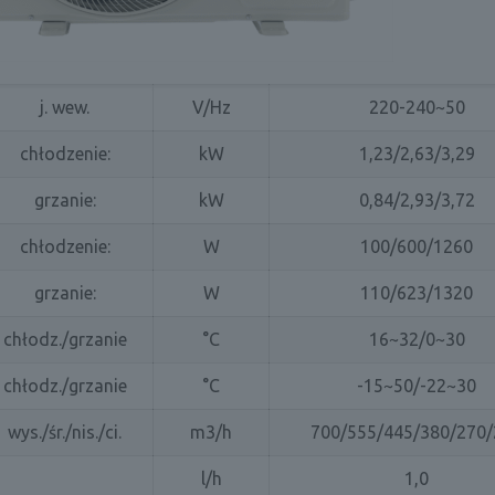
j. wew.
V/Hz
220-240~50
chłodzenie:
kW
1,23/2,63/3,29
grzanie:
kW
0,84/2,93/3,72
chłodzenie:
W
100/600/1260
grzanie:
W
110/623/1320
chłodz./grzanie
°C
16~32/0~30
chłodz./grzanie
°C
-15~50/-22~30
wys./śr./nis./ci.
m3/h
700/555/445/380/270/
l/h
1,0