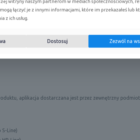
szej witryny naszym partnerom w mediach społecznościowych, re
ieniami
 mogą łączyć je z innymi informacjami, które im przekazałeś lub k
a z ich usług.
towej żaluzji
wa
Dostosuj
Zezwól na ws
oduktu, aplikacja dostarczana jest przez zewnętrzny podmiot
 S-Line)