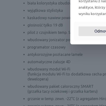
korzystaniu z na
biała kolorystyka obudowy ze srebrnymi zdob
analityce, którzy
wyjątkowa stylistyka
wyniku korzystani
kaskadowy nawiew powietrza 180° dzięki obro
głośność tylko 19 dB
Odmo
pilot z czujnikiem temp. Smart Follow
wbudowany jonizator powietrza iAIR
programator czasowy
antykorozyjne pozłacane lamele
automatyczne żaluzje 4D
wbudowany moduł Wi-Fi
(funkcja modułu Wi-Fi to dodatkowa cecha pr
dewelopera)
wbudowany pakiet całoroczny SMART
(grzałka tacy ociekowej i grzałka karteru)
grzanie w temp. zewn. -22°C (z agregatem Hiro