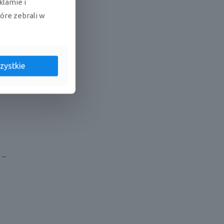
klamie i
tóre zebrali w
zystkie
 –