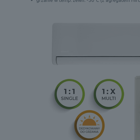
grzanie w temp. zewn. -30°C (z agregatem Hir