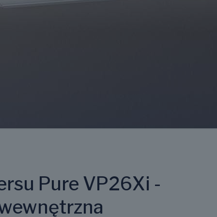
ersu Pure VP26Xi -
 wewnętrzna