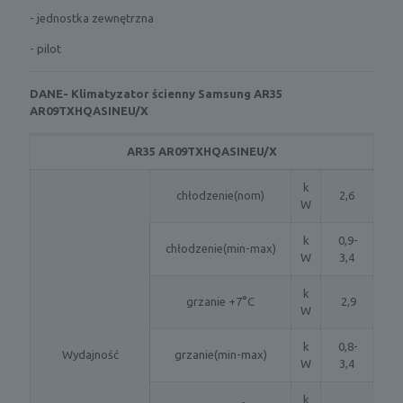
- jednostka zewnętrzna
- pilot
DANE- Klimatyzator ścienny Samsung AR35
AR09TXHQASINEU/X
AR35 AR09TXHQASINEU/X
k
chłodzenie(nom)
2,6
W
k
0,9-
chłodzenie(min-max)
W
3,4
k
grzanie +7°C
2,9
W
k
0,8-
Wydajność
grzanie(min-max)
W
3,4
k