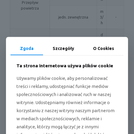
Przepływ
powietrza
m
jedn. zewnętrzna
3/
-
h
d
B(
jedn. wewnętrzna
55
A
Zgoda
Szczegóły
O Cookies
)
Poziom mocy
akustycznej
d
Ta strona internetowa używa plików cookie
B(
jedn. zewnętrzna
62
A
Używamy plików cookie, aby personalizować
)
treści i reklamy, udostępniać funkcje mediów
d
społecznościowych i analizować ruch w naszej
jedn. wewnętrzna
B(
36/20
witrynie. Udostępniamy również informacje o
(wysoki/niski)
A
)
korzystaniu z naszej witryny naszym partnerom
Poziom ciśnienia
w mediach społecznościowych, reklamie i
akustycznego
d
analityce, którzy mogą łączyć je z innymi
jedn.
B(
49
zewnętrzna(wysoki)
A