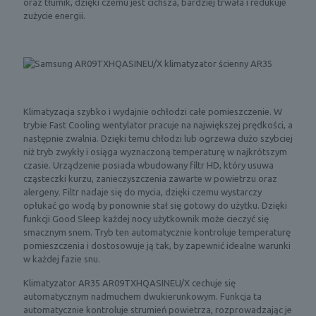
oraz tłumik, dzięki czemu jest cichsza, bardziej trwała i redukuje
zużycie energii.
Klimatyzacja szybko i wydajnie ochłodzi całe pomieszczenie. W
trybie Fast Cooling wentylator pracuje na największej prędkości, a
następnie zwalnia. Dzięki temu chłodzi lub ogrzewa dużo szybciej
niż tryb zwykły i osiąga wyznaczoną temperaturę w najkrótszym
czasie. Urządzenie posiada wbudowany filtr HD, który usuwa
cząsteczki kurzu, zanieczyszczenia zawarte w powietrzu oraz
alergeny. Filtr nadaje się do mycia, dzięki czemu wystarczy
opłukać go wodą by ponownie stał się gotowy do użytku. Dzięki
funkcji Good Sleep każdej nocy użytkownik może cieczyć się
smacznym snem. Tryb ten automatycznie kontroluje temperaturę
pomieszczenia i dostosowuje ją tak, by zapewnić idealne warunki
w każdej fazie snu.
Klimatyzator AR35 AR09TXHQASINEU/X cechuje się
automatycznym nadmuchem dwukierunkowym. Funkcja ta
automatycznie kontroluje strumień powietrza, rozprowadzając je