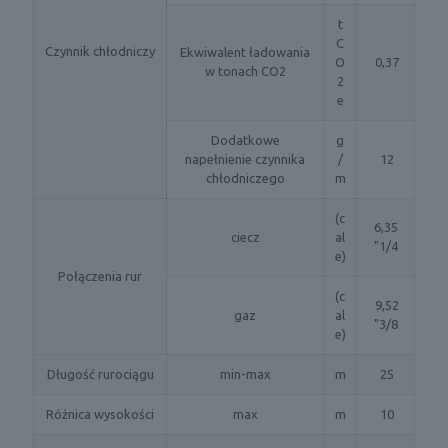
t
C
Czynnik chłodniczy
Ekwiwalent ładowania
O
0,37
w tonach CO2
2
e
Dodatkowe
g
napełnienie czynnika
/
12
chłodniczego
m
(c
6,35
ciecz
al
"1/4
e)
Połączenia rur
(c
9,52
gaz
al
"3/8
e)
Długość rurociągu
min-max
m
25
Różnica wysokości
max
m
10