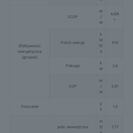
W
4,0/A
SCOP
/
+
W
k
W
Pobór energii
910
h/
Efektywność
a
energetyczna
(grzanie)
k
Pdesign
2,6
W
W
COP
/
3,91
W
l/
Osuszanie
1,0
h
m
jedn. wewnętrzna
3/
7,77
h