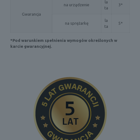
la
na urządzenie
3*
ta
Gwarancja
la
na sprężarkę
5*
ta
*Pod warunkiem spełnienia wymogów określonych w
karcie gwarancyjnej.