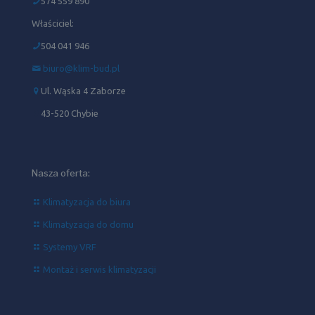
574 559 890
Właściciel:
504 041 946‬
biuro@klim-bud.pl
Ul. Wąska 4 Zaborze
43-520 Chybie
Nasza oferta:
Klimatyzacja do biura
Klimatyzacja do domu
Systemy VRF
Montaż i serwis klimatyzacji