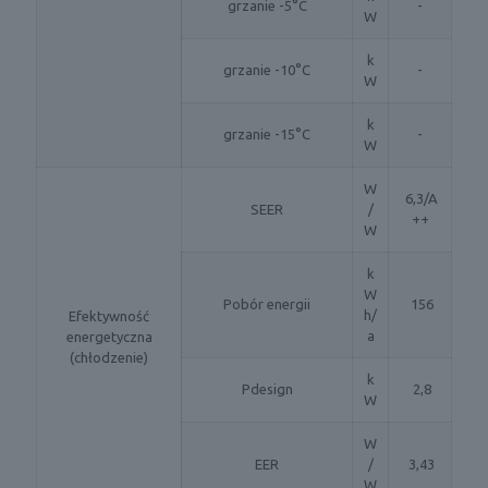
grzanie -5°C
-
W
k
grzanie -10°C
-
W
k
grzanie -15°C
-
W
W
6,3/A
SEER
/
++
W
k
W
Pobór energii
156
h/
Efektywność
a
energetyczna
(chłodzenie)
k
Pdesign
2,8
W
W
EER
/
3,43
W