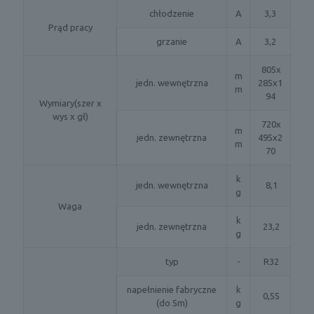
chłodzenie
A
3,3
Prąd pracy
grzanie
A
3,2
805x
m
jedn. wewnętrzna
285x1
m
94
Wymiary(szer x
wys x gł)
720x
m
jedn. zewnętrzna
495x2
m
70
k
jedn. wewnętrzna
8,1
g
Waga
k
jedn. zewnętrzna
23,2
g
typ
-
R32
napełnienie fabryczne
k
0,55
(do 5m)
g