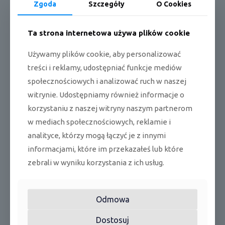
Zgoda
Szczegóły
O Cookies
jedn. zewnętrzna
3/
50,0
h
Ta strona internetowa używa plików cookie
dB
jedn. wewnętrzna
62
(A)
Poziom mocy
Używamy plików cookie, aby personalizować
akustycznej
treści i reklamy, udostępniać funkcje mediów
dB
jedn. zewnętrzna
68
(A)
społecznościowych i analizować ruch w naszej
witrynie. Udostępniamy również informacje o
jedn. wewnętrzna
dB
45/26
(wysoki/niski)
(A)
korzystaniu z naszej witryny naszym partnerom
Poziom ciśnienia
w mediach społecznościowych, reklamie i
akustycznego
jedn.
dB
54
analityce, którzy mogą łączyć je z innymi
zewnętrzna(wysoki)
(A)
informacjami, które im przekazałeś lub które
-10~4
chłodzenie
°C
zebrali w wyniku korzystania z ich usług.
6
Zakres
temperatury
-15~2
grzanie
°C
4
Odmowa
f/
Dostosuj
1/220,
Zasilanie
V/