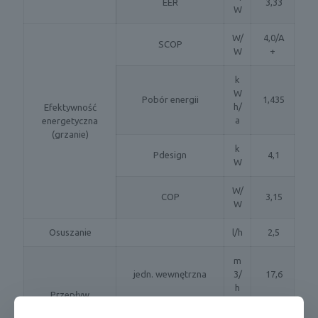
EER
3,33
W
W/
4,0/A
SCOP
W
+
k
W
Pobór energii
1,435
h/
Efektywność
a
energetyczna
(grzanie)
k
Pdesign
4,1
W
W/
COP
3,15
W
Osuszanie
l/h
2,5
m
jedn. wewnętrzna
3/
17,6
h
Przepływ
powietrza
m