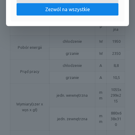
240/50
Hv
Zezwól na wszystkie
BLDC
ty
Sprężarka
jedn. zewnętrzna
Rotacy
p
jna
chłodzenie
W
1950
Pobór energii
grzanie
W
2350
chłodzenie
A
8,8
Prąd pracy
grzanie
A
10,5
1055x
m
jedn. wewnętrzna
299x2
m
15
Wymiary(szer x
wys x gł)
880x6
m
jedn. zewnętrzna
38x31
m
0