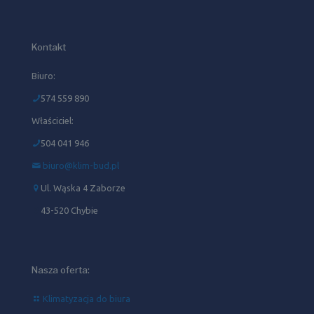
Kontakt
Biuro:
574 559 890
Właściciel:
504 041 946‬
biuro@klim-bud.pl
Ul. Wąska 4 Zaborze
43-520 Chybie
Nasza oferta:
Klimatyzacja do biura