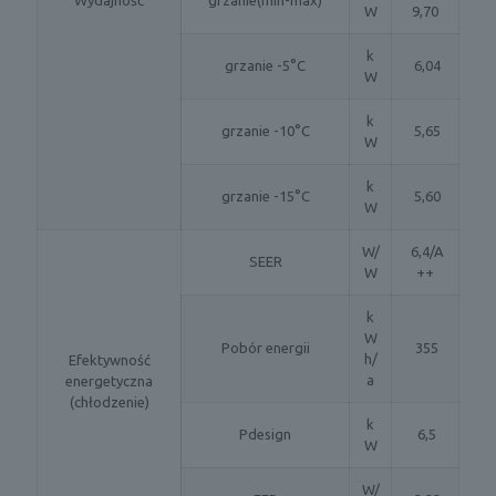
W
9,70
k
grzanie -5°C
6,04
W
k
grzanie -10°C
5,65
W
k
grzanie -15°C
5,60
W
W/
6,4/A
SEER
W
++
k
W
Pobór energii
355
h/
Efektywność
a
energetyczna
(chłodzenie)
k
Pdesign
6,5
W
W/