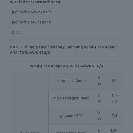
W skład zestawu wchodzą:
- jednostka wewnętrzna
- jednostka zewnętrzna
- pilot
DANE- Klimatyzator ścienny Samsung Wind-Free Avant
AR24TXEAAWKNEU/X
Wind-Free Avant AR24TXEAAWKNEU/X
k
chłodzenie(nom)
6,5
W
k
1,4-
chłodzenie(min-max)
W
7,6
k
grzanie +7°C
7,4
W
k
1,20-
Wydajność
grzanie(min-max)