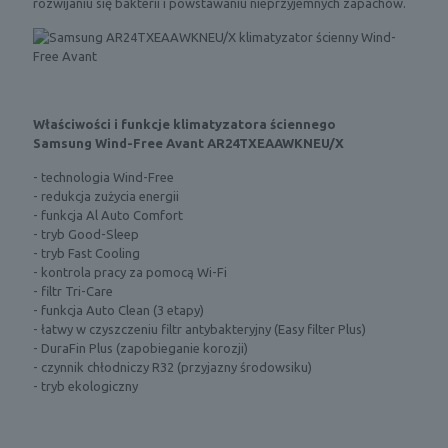
rozwijaniu się bakterii i powstawaniu nieprzyjemnych zapachów.
Właściwości i funkcje klimatyzatora ściennego
Samsung
Wind-Free Avant AR24TXEAAWKNEU/X
- technologia Wind-Free
- redukcja zużycia energii
- funkcja Al Auto Comfort
- tryb Good-Sleep
- tryb Fast Cooling
- kontrola pracy za pomocą Wi-Fi
- filtr Tri-Care
- funkcja Auto Clean (3 etapy)
- łatwy w czyszczeniu filtr antybakteryjny (Easy filter Plus)
- DuraFin Plus (zapobieganie korozji)
- czynnik chłodniczy R32 (przyjazny środowsiku)
- tryb ekologiczny