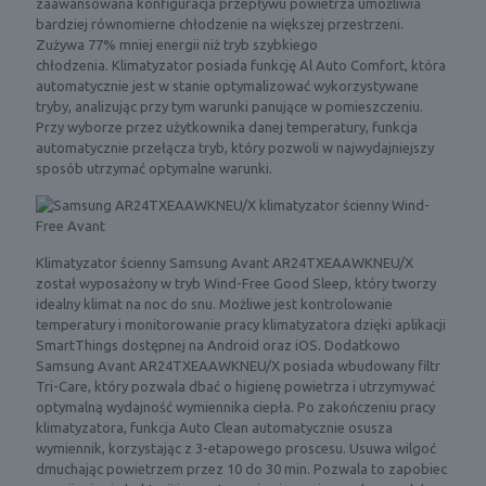
zaawansowana konfiguracja przepływu powietrza umożliwia
bardziej równomierne chłodzenie na większej przestrzeni.
Zużywa 77% mniej energii niż tryb szybkiego
chłodzenia. Klimatyzator posiada funkcję Al Auto Comfort, która
automatycznie jest w stanie optymalizować wykorzystywane
tryby, analizując przy tym warunki panujące w pomieszczeniu.
Przy wyborze przez użytkownika danej temperatury, funkcja
automatycznie przełącza tryb, który pozwoli w najwydajniejszy
sposób utrzymać optymalne warunki.
Klimatyzator ścienny Samsung Avant AR24TXEAAWKNEU/X
został wyposażony w tryb Wind-Free Good Sleep, który tworzy
idealny klimat na noc do snu. Możliwe jest kontrolowanie
temperatury i monitorowanie pracy klimatyzatora dzięki aplikacji
SmartThings dostępnej na Android oraz iOS. Dodatkowo
Samsung Avant AR24TXEAAWKNEU/X posiada wbudowany filtr
Tri-Care, który pozwala dbać o higienę powietrza i utrzymywać
optymalną wydajność wymiennika ciepła. Po zakończeniu pracy
klimatyzatora, funkcja Auto Clean automatycznie osusza
wymiennik, korzystając z 3-etapowego proscesu. Usuwa wilgoć
dmuchając powietrzem przez 10 do 30 min. Pozwala to zapobiec