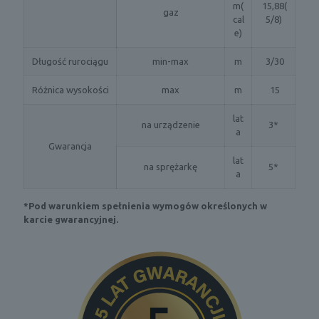
m(
15,88(
gaz
cal
5/8)
e)
Długość rurociągu
min-max
m
3/30
Różnica wysokości
max
m
15
lat
na urządzenie
3*
a
Gwarancja
lat
na sprężarkę
5*
a
*Pod warunkiem spełnienia wymogów określonych w
karcie gwarancyjnej.