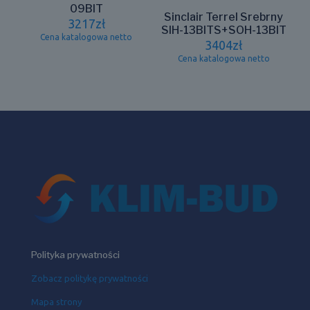
09BIT
Sinclair Terrel Srebrny
3217
zł
SIH-13BITS+SOH-13BIT
Cena katalogowa netto
3404
zł
Cena katalogowa netto
Polityka prywatności
Zobacz politykę prywatności
Mapa strony