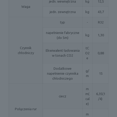
jedn. wewnętrzna
kg
12,5
Waga
jedn. zewnętrzna
kg
43,7
typ
-
R32
napełnienie fabryczne
kg
1,30
(do 5m)
Czynnik
tC
Ekwiwalent ładowania
chłodniczy
O2
0,88
w tonach CO2
e
Dodatkowe
g/
napełnienie czynnika
15
m
chłodniczego
m
m(
6,35(1
ciecz
cal
/4)
e)
Połączenia rur
m