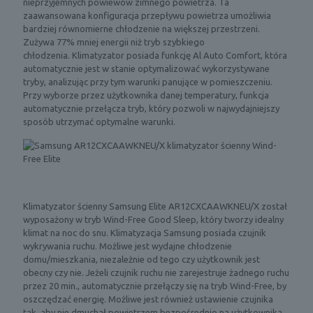
nieprzyjemnych powiewów zimnego powietrza. Ta
zaawansowana konfiguracja przepływu powietrza umożliwia
bardziej równomierne chłodzenie na większej przestrzeni.
Zużywa 77% mniej energii niż tryb szybkiego
chłodzenia. Klimatyzator posiada funkcję Al Auto Comfort, która
automatycznie jest w stanie optymalizować wykorzystywane
tryby, analizując przy tym warunki panujące w pomieszczeniu.
Przy wyborze przez użytkownika danej temperatury, funkcja
automatycznie przełącza tryb, który pozwoli w najwydajniejszy
sposób utrzymać optymalne warunki.
Klimatyzator ścienny Samsung Elite AR12CXCAAWKNEU/X został
wyposażony w tryb Wind-Free Good Sleep, który tworzy idealny
klimat na noc do snu. Klimatyzacja Samsung posiada czujnik
wykrywania ruchu. Możliwe jest wydajne chłodzenie
domu/mieszkania, niezależnie od tego czy użytkownik jest
obecny czy nie. Jeżeli czujnik ruchu nie zarejestruje żadnego ruchu
przez 20 min., automatycznie przełączy się na tryb Wind-Free, by
oszczędzać energię. Możliwe jest również ustawienie czujnika
tak, aby nie dmuchał powietrzem bezpośrednio na użytkownika