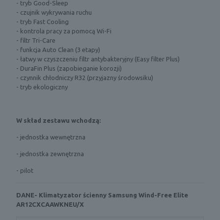
- tryb Good-Sleep
- czujnik wykrywania ruchu
- tryb Fast Cooling
- kontrola pracy za pomocą Wi-Fi
- filtr Tri-Care
- funkcja Auto Clean (3 etapy)
- łatwy w czyszczeniu filtr antybakteryjny (Easy filter Plus)
- DuraFin Plus (zapobieganie korozji)
- czynnik chłodniczy R32 (przyjazny środowsiku)
- tryb ekologiczny
W skład zestawu wchodzą:
- jednostka wewnętrzna
- jednostka zewnętrzna
- pilot
DANE- Klimatyzator ścienny Samsung Wind-Free Elite
AR12CXCAAWKNEU/X