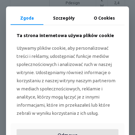
Pdesign
2,4
W
Zgoda
Szczegóły
O Cookies
W/
COP
4,26
W
Ta strona internetowa używa plików cookie
Osuszanie
l/h
1,5
Używamy plików cookie, aby personalizować
m3
jedn. wewnętrzna
12,1
/h
treści i reklamy, udostępniać funkcje mediów
Przepływ
powietrza
społecznościowych i analizować ruch w naszej
m3
jedn. zewnętrzna
45,0
/h
witrynie. Udostępniamy również informacje o
korzystaniu z naszej witryny naszym partnerom
dB
jedn. wewnętrzna
58
w mediach społecznościowych, reklamie i
(A)
Poziom mocy
analityce, którzy mogą łączyć je z innymi
akustycznej
dB
jedn. zewnętrzna
62
informacjami, które im przekazałeś lub które
(A)
zebrali w wyniku korzystania z ich usług.
jedn. wewnętrzna
dB
40/16
(wysoki/niski)
(A)
Poziom ciśnienia
akustycznego