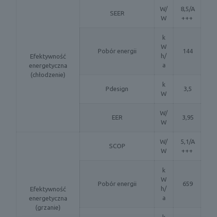
W/
8,5/A
SEER
W
+++
k
W
Pobór energii
144
h/
Efektywność
a
energetyczna
(chłodzenie)
k
Pdesign
3,5
W
W/
EER
3,95
W
W/
5,1/A
SCOP
W
+++
k
W
Pobór energii
659
h/
Efektywność
a
energetyczna
(grzanie)
k