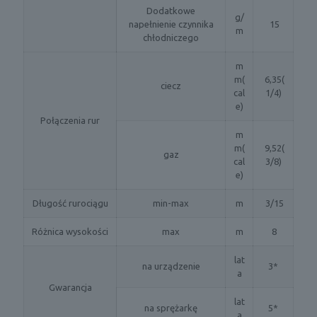
Dodatkowe
g/
napełnienie czynnika
15
m
chłodniczego
m
m(
6,35(
ciecz
cal
1/4)
e)
Połączenia rur
m
m(
9,52(
gaz
cal
3/8)
e)
Długość rurociągu
min-max
m
3/15
Różnica wysokości
max
m
8
lat
na urządzenie
3*
a
Gwarancja
lat
na sprężarkę
5*
a