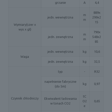
grzanie
A
4,4
889x
m
jedn. wewnętrzna
299x2
m
15
Wymiary(szer x
wys x gł)
790x
m
jedn. zewnętrzna
548x2
m
85
jedn. wewnętrzna
kg
10,6
Waga
jedn. zewnętrzna
kg
32,5
typ
-
R32
napełnienie fabryczne
kg
0,97
(do 5m)
tC
Czynnik chłodniczy
Ekwiwalent ładowania
O2
0,65
w tonach CO2
e