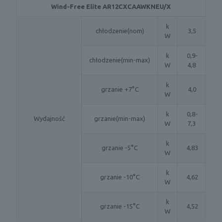
Wind-Free Elite AR12CXCAAWKNEU/X
k
chłodzenie(nom)
3,5
W
k
0,9-
chłodzenie(min-max)
W
4,8
k
grzanie +7°C
4,0
W
k
0,8-
Wydajność
grzanie(min-max)
W
7,3
k
grzanie -5°C
4,83
W
k
grzanie -10°C
4,62
W
k
grzanie -15°C
4,52
W