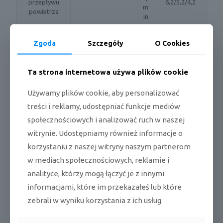
przepływu
6,2/5,2/4,2
m
powietrza
in
d
Moc
Zgoda
Szczegóły
O Cookies
Chłodzenie
B(
50
akustyczna
A)
Ta strona internetowa używa plików cookie
d
Ciśnienie
Wysokie/Niskie
B(
32/29/26
akustyczne
Używamy plików cookie, aby personalizować
A)
treści i reklamy, udostępniać funkcje mediów
V/
społecznościowych i analizować ruch w naszej
Źródło
H
1,2/220,240/5
witrynie. Udostępniamy również informacje o
zasilania
z/
0
Φ
korzystaniu z naszej witryny naszym partnerom
w mediach społecznościowych, reklamie i
Chłodzenie
W
45
Zużycie prądu
analityce, którzy mogą łączyć je z innymi
Grzanie
W
45
informacjami, które im przekazałeś lub które
zebrali w wyniku korzystania z ich usług.
Chłodzenie
A
0,23
Pobór prądu
nominalny
Grzanie
A
0,23