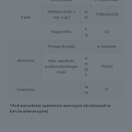
Wymiary (szer. x
m
1198x35x500
Panel
wys. x gł.)
m
k
Waga netto
4,3
g
Pompa skroplin
w zestawie
m
Akcesoria
Max. wysokość
m
podnoszenia/wypo
750/24
/l/
rność
h
la
Gwarancja
3*
ta
*Pod warunkiem spełnienia wymogów określonych w
karcie gwarancyjnej