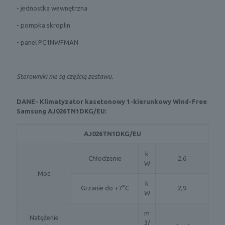
- jednostka wewnętrzna
- pompka skroplin
- panel PC1NWFMAN
Sterowniki nie są częścią zestawu.
DANE- Klimatyzator kasetonowy 1-kierunkowy Wind-Free
Samsung AJ026TN1DKG/EU:
AJ026TN1DKG/EU
k
Chłodzenie
2,6
W
Moc
k
Grzanie do +7°C
2,9
W
m
Natężenie
3/