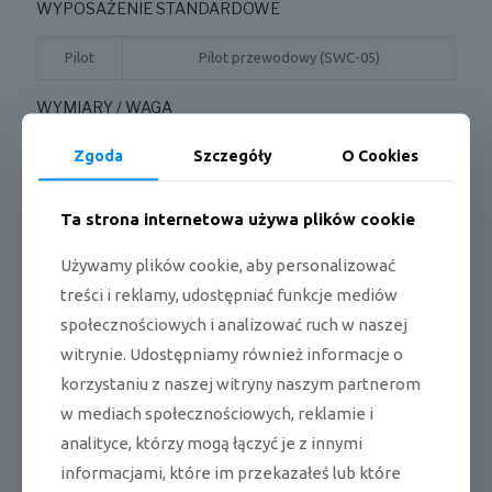
WYPOSAŻENIE STANDARDOWE
Pilot
Pilot przewodowy (SWC-05)
WYMIARY / WAGA
Zgoda
Szczegóły
O Cookies
Długość x wysokość x szerokość jedn.
700 x 300 x 1400
wewn.
mm
Ta strona internetowa używa plików cookie
Długość x wysokość x szerokość jedn.
370 x 960 x 990
zewn.
mm
Używamy plików cookie, aby personalizować
Waga netto jedn. wewn. / zewn.
55,0 / 94,0 kg
treści i reklamy, udostępniać funkcje mediów
społecznościowych i analizować ruch w naszej
CECHY / WYPOSAŻENIE
witrynie. Udostępniamy również informacje o
korzystaniu z naszej witryny naszym partnerom
Moduł WiFi
Opcjonalnie (SWC-05W)
w mediach społecznościowych, reklamie i
Funkcja I-Feel
Tak
analityce, którzy mogą łączyć je z innymi
informacjami, które im przekazałeś lub które
Ilość biegów wentylatora
4