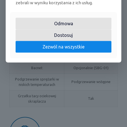
jedn. wewn.
zebrali w wyniku korzystania z ich usług.
Pilot w standardzie
Przewodowy (SWC-05)
Odmowa
Możliwość podłączenia
Tak
pilota przewodowego
Dostosuj
Tak (przy współpracy z
Styk On/Off
pilotem przewodowym)
Zezwól na wszystkie
Modbus
Opcjonalnie (SMG-01)
Bacnet
Opcjonalnie (SBG-01)
Podgrzewanie sprężarki w
Podgrzewanie wstępne
niskich temperaturach
Grzałka tacy ociekowej
Tak
skraplacza