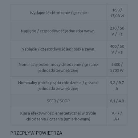
16,0 /
Wydajność chłodzenie / grzanie
17,0 kW
230 / 50
Napięcie / częstotliwość jednostka wewn.
V / Hz
400 / 50
Napięcie / częstotliwość jednostka zewn.
V / Hz
Nominalny pobór mocy chłodzenie / grzanie
5400 /
jednostki zewnętrznej
5700 W
Nominalny pobór prądu chłodzenie / grzanie
9,2 / 9,7
jednostki zewnętrznej
A
SEER / SCOP
6,1 / 4,0
Klasa efektywności energetycznej w trybie
A++ /
chłodzenia / grzania (umiarkowany)
A+
PRZEPŁYW POWIETRZA