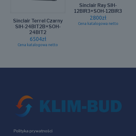
Sinclair Ray SIH-
12BIR3+SOH-12BIR3
2800
zł
Sinclair Terrel Czarny
Cena katalogowa netto
SIH-24BIT2B+SOH-
24BIT2
6504
zł
Cena katalogowa netto
Polityka prywatności