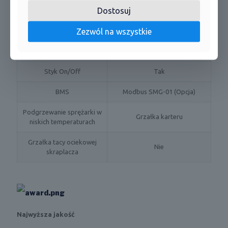
Dostosuj
Przewodowy (XK117)
Pilot w standardzie
/bezprzewodowy (YAP1F6)
Zezwól na wszystkie
Możliwość podłączenia
Tak
pilota przewodowego
Styk On/Off
Tak
BMS
Modbus SMG-01 (Opcja)
Podgrzewanie sprężarki w
Grzałka karteru
niskich temperaturach
Grzałka tacy ociekowej
Nie
skraplacza
Najwyższa jakość