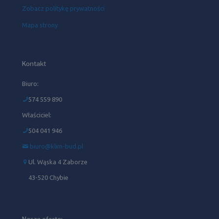
Zobacz politykę prywatności
Mapa strony
Kontakt
Biuro:
574 559 890
Właściciel:
504 041 946‬
biuro@klim-bud.pl
Ul. Wąska 4 Zaborze
43-520 Chybie
Nasza oferta: