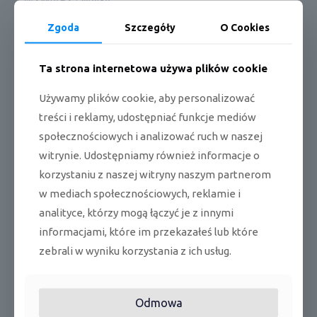
WYMIARY / WAGA
Zgoda
Szczegóły
O Cookies
Długość x wysokość x szerokość jedn.
1000 x 300 x 700
wewn.
mm
Ta strona internetowa używa plików cookie
Długość x wysokość x szerokość jedn.
940 x 820 x 530
zewn.
mm
Używamy plików cookie, aby personalizować
Waga netto jedn. wewn. / zewn.
41,0 / 89,0 kg
treści i reklamy, udostępniać funkcje mediów
społecznościowych i analizować ruch w naszej
CECHY / WYPOSAŻENIE
witrynie. Udostępniamy również informacje o
korzystaniu z naszej witryny naszym partnerom
Moduł WiFi
Opcja
w mediach społecznościowych, reklamie i
Filtr plazmowy
Nie
analityce, którzy mogą łączyć je z innymi
informacjami, które im przekazałeś lub które
Możliwość odczytu
Funkcja I-Feel
temperatury z pilota
zebrali w wyniku korzystania z ich usług.
przewodowego
Ilość biegów wentylatora
4
Odmowa
jedn. wewn.