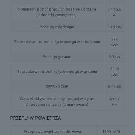
Nominalny pobór prądu chłodzenie / grzanie
5,1 / 5,6
jednostki zewnętrznej
A
Pdesign chłodzenie
10,0 kW
577
Szacunkowe roczne zużycie energii w chłodzeniu
kWh
Pdesign grzanie
9,0 kW
3218
Szacunkowe roczne zużycie energii w grzaniu
kWh
SEER / SCOP
6,1 / 4,0
Klasa efektywności energetycznej w trybie
A++ /
chłodzenia / grzania (umiarkowany)
A+
PRZEPŁYW POWIETRZA
Przepływ powietrza - jedn. wewn.
1800 m³/h