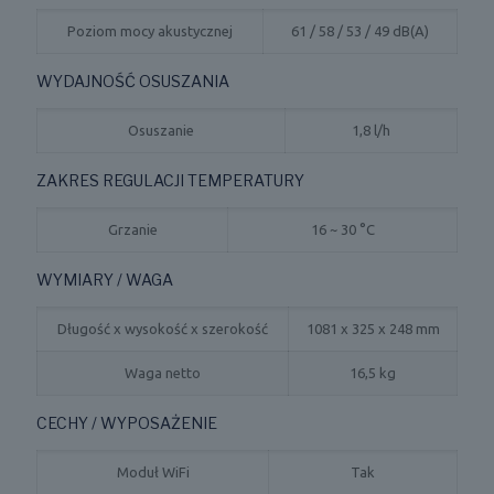
Poziom mocy akustycznej
61 / 58 / 53 / 49 dB(A)
WYDAJNOŚĆ OSUSZANIA
Osuszanie
1,8 l/h
ZAKRES REGULACJI TEMPERATURY
Grzanie
16 ~ 30 °C
WYMIARY / WAGA
Długość x wysokość x szerokość
1081 x 325 x 248 mm
Waga netto
16,5 kg
CECHY / WYPOSAŻENIE
Moduł WiFi
Tak