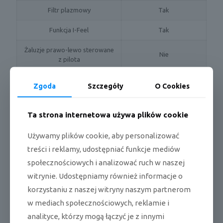
Filtr plazmowy
Tak
Funkcja I-Feel
Tak
Żaluzje prawo-lewo sterowane
Nie
z pilota
Ilość biegów wentylatora jedn.
4
Zgoda
Szczegóły
O Cookies
wewn.
Pilot w standardzie
Bezprzewodowy
Ta strona internetowa używa plików cookie
Możliwość podłączenia pilota
Tak
Używamy plików cookie, aby personalizować
przewodowego
treści i reklamy, udostępniać funkcje mediów
Styk On/Off
Nie
społecznościowych i analizować ruch w naszej
witrynie. Udostępniamy również informacje o
Opcjonalnie (SWC-02C
Modbus
lub SWC-04C)
korzystaniu z naszej witryny naszym partnerom
w mediach społecznościowych, reklamie i
Bacnet
Opcjonalnie (SBG-01)
analityce, którzy mogą łączyć je z innymi