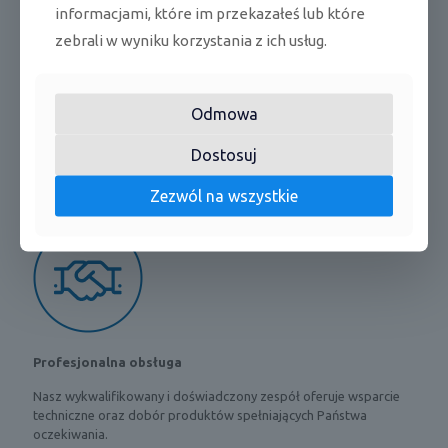
informacjami, które im przekazałeś lub które
zebrali w wyniku korzystania z ich usług.
Odmowa
Najwyższa jakość
Dostosuj
Dysponujemy wysokiej jakości asortymentem, co potwierdza
Zezwól na wszystkie
obecność marki Sinclair na rynku od prawie 20 lat.
Profesjonalna obsługa
Nasz wykwalifikowany i doświadczony zespół oferuje wsparcie
techniczne oraz dobór produktów spełniających Państwa
oczekiwania.