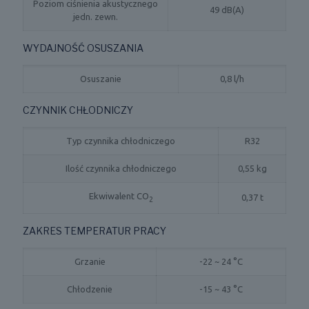
Poziom ciśnienia akustycznego
49 dB(A)
jedn. zewn.
WYDAJNOŚĆ OSUSZANIA
Osuszanie
0,8 l/h
CZYNNIK CHŁODNICZY
Typ czynnika chłodniczego
R32
Ilość czynnika chłodniczego
0,55 kg
Ekwiwalent CO
0,37 t
2
ZAKRES TEMPERATUR PRACY
Grzanie
-22 ~ 24 °C
Chłodzenie
-15 ~ 43 °C