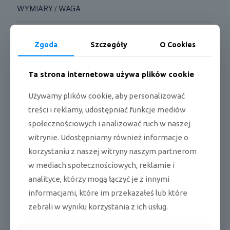
WYMIARY / WAGA
Długość x wysokość x szerokość jedn.
700 x 600 x 215
wewn.
mm
Zgoda
Szczegóły
O Cookies
Długość x wysokość x szerokość jedn.
782 x 540 x 320
zewn.
mm
Ta strona internetowa używa plików cookie
Waga netto jedn. wewn. / zewn.
15,5 / 27,5 kg
Używamy plików cookie, aby personalizować
treści i reklamy, udostępniać funkcje mediów
CECHY / WYPOSAŻENIE
społecznościowych i analizować ruch w naszej
witrynie. Udostępniamy również informacje o
Moduł WiFi
Tak
korzystaniu z naszej witryny naszym partnerom
Filtr plazmowy
Tak
w mediach społecznościowych, reklamie i
analityce, którzy mogą łączyć je z innymi
Funkcja I-Feel
Tak
informacjami, które im przekazałeś lub które
Ilość biegów wentylatora jedn.
7
zebrali w wyniku korzystania z ich usług.
wewn.