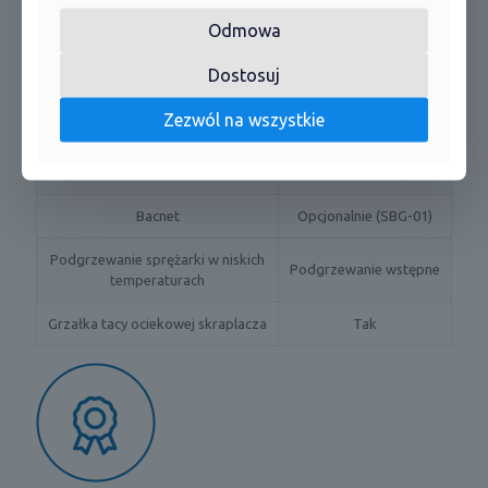
Pilot w standardzie
Bezprzewodowy
Odmowa
Możliwość podłączenia pilota
Tak
przewodowego
Dostosuj
Styk On/Off
Nie
Zezwól na wszystkie
Opcjonalnie (SWC-02
Modbus
lub SWC-04)
Bacnet
Opcjonalnie (SBG-01)
Podgrzewanie sprężarki w niskich
Podgrzewanie wstępne
temperaturach
Grzałka tacy ociekowej skraplacza
Tak