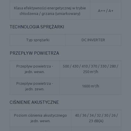
Klasa efektywności energetycznej w trybie
A++ / A+
chłodzenia / grzania (umiarkowany)
TECHNOLOGIA SPRĘŻARKI
Typ sprężarki
DC INVERTER
PRZEPŁYW POWIETRZA
Przepływ powietrza -
500 / 430 / 410 / 370 / 330 / 280 /
jedn. wewn.
250 m³/h
Przepływ powietrza -
1600 m³/h
jedn. zewn.
CIŚNIENIE AKUSTYCZNE
Poziom ciśnienia akustycznego
40 / 36 / 34 / 32 / 30 / 26 /
jedn. wewn.
23 dB(A)