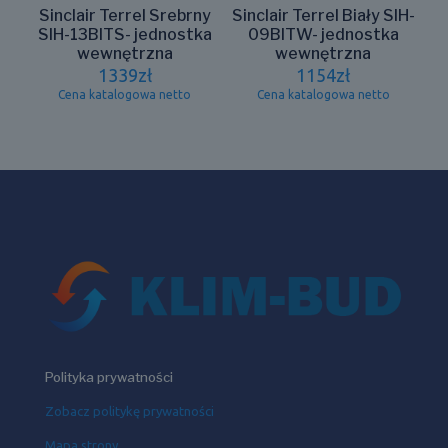
Sinclair Terrel Srebrny
Sinclair Terrel Biały SIH-
SIH-13BITS- jednostka
09BITW- jednostka
wewnętrzna
wewnętrzna
1339
zł
1154
zł
Cena katalogowa netto
Cena katalogowa netto
Polityka prywatności
Zobacz politykę prywatności
Mapa strony