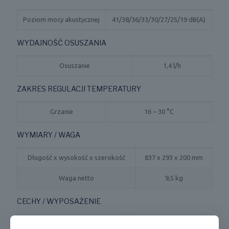
Poziom mocy akustycznej
41/38/36/33/30/27/25/19 dB(A)
WYDAJNOŚĆ OSUSZANIA
Osuszanie
1,4 l/h
ZAKRES REGULACJI TEMPERATURY
Grzanie
16 ~ 30 °C
WYMIARY / WAGA
Długość x wysokość x szerokość
837 x 293 x 200 mm
Waga netto
9,5 kg
CECHY / WYPOSAŻENIE
Moduł WiFi
Tak