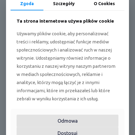
Zgoda
Szczegóły
O Cookies
Filtr plazmowy
Tak
Ta strona internetowa używa plików cookie
Lampa UV-C
Tak
Używamy plików cookie, aby personalizować
Czujnik wilgotności
Tak
treści i reklamy, udostępniać funkcje mediów
Funkcja I-Feel
Tak
społecznościowych i analizować ruch w naszej
Żaluzje prawo-lewo sterowane z
witrynie. Udostępniamy również informacje o
Tak
pilota
korzystaniu z naszej witryny naszym partnerom
w mediach społecznościowych, reklamie i
Ilość biegów wentylatora jedn.
7
wewn.
analityce, którzy mogą łączyć je z innymi
informacjami, które im przekazałeś lub które
Pilot w standardzie
Bezprzewodowy
zebrali w wyniku korzystania z ich usług.
Możliwość podłączenia pilota
Tak
przewodowego
Odmowa
Styk On/Off
Tak
Dostosuj
Opcjonalnie (SWC-02