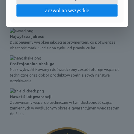
Modbus
lub SWC-04)
Zezwól na wszystkie
Bacnet
Opcjonalnie (SBG-01)
Najwyższa jakość
Dysponujemy wysokiej jakości asortymentem, co potwierdza
obecność marki Sinclair na rynku od prawie 20 lat.
Profesjonalna obsługa
Nasz wykwalifikowany i doświadczony zespół oferuje wsparcie
techniczne oraz dobór produktów spełniających Państwa
oczekiwania.
Nawet 5 lat gwarancji!
Zapewniamy wsparcie techniczne w tym dostępność części
zamiennych w wydłużonym okresie gwarancyjnym wynoszącym
do 5 lat.