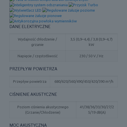
DANE ELEKTRYCZNE
Wydajność chłodzenie /
3,5 (0,9–4,4) / 3,8 (0,9–4,7)
grzanie
kW
Napięcie / częstotliwość
230 / 50 V / Hz
PRZEPŁYW POWIETRZA
Przepływ powietrza
680/620/560/490/450/420/390 m³/h
CIŚNIENIE AKUSTYCZNE
Poziom ciśnienia akustycznego
41/38/36/33/30/27/2
(Grzanie/Chłodzenie)
5/19 dB(A)
MOC AKUSTYCZNA