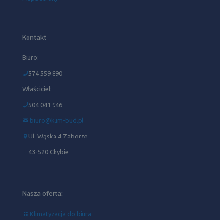
Kontakt
Biuro:
574 559 890
Właściciel:
504 041 946‬
biuro@klim-bud.pl
Ul. Wąska 4 Zaborze
43-520 Chybie
Nasza oferta:
Klimatyzacja do biura