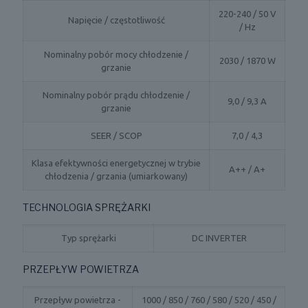
220-240 / 50 V
Napięcie / częstotliwość
/ Hz
Nominalny pobór mocy chłodzenie /
2030 / 1870 W
grzanie
Nominalny pobór prądu chłodzenie /
9,0 / 9,3 A
grzanie
SEER / SCOP
7,0 / 4,3
Klasa efektywności energetycznej w trybie
A++ / A+
chłodzenia / grzania (umiarkowany)
TECHNOLOGIA SPRĘŻARKI
Typ sprężarki
DC INVERTER
PRZEPŁYW POWIETRZA
Przepływ powietrza -
1000 / 850 / 760 / 580 / 520 / 450 /