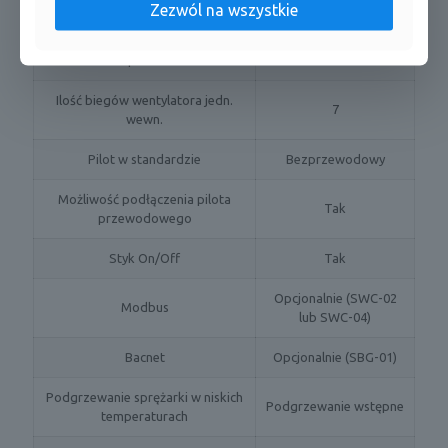
Funkcja I-Feel
Tak
Zezwól na wszystkie
Żaluzje prawo-lewo sterowane z
Tak
pilota
Ilość biegów wentylatora jedn.
7
wewn.
Pilot w standardzie
Bezprzewodowy
Możliwość podłączenia pilota
Tak
przewodowego
Styk On/Off
Tak
Opcjonalnie (SWC-02
Modbus
lub SWC-04)
Bacnet
Opcjonalnie (SBG-01)
Podgrzewanie sprężarki w niskich
Podgrzewanie wstępne
temperaturach