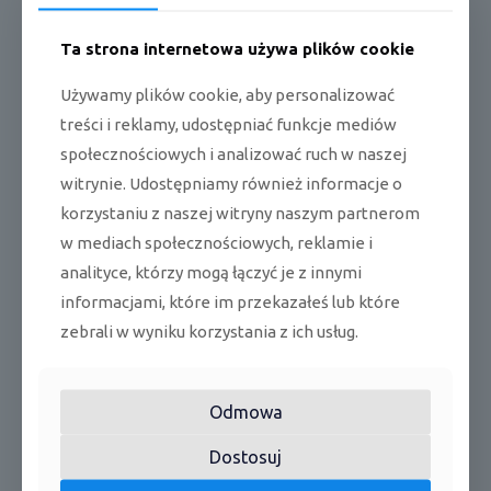
WYMIARY / WAGA
Ta strona internetowa używa plików cookie
Długość x wysokość x szerokość jedn.
993 x 311 x 222
Używamy plików cookie, aby personalizować
wewn.
mm
treści i reklamy, udostępniać funkcje mediów
społecznościowych i analizować ruch w naszej
Długość x wysokość x szerokość jedn.
958 x 660 x 402
zewn.
mm
witrynie. Udostępniamy również informacje o
korzystaniu z naszej witryny naszym partnerom
Waga netto jedn. wewn. / zewn.
13,0 / 45.0 kg
w mediach społecznościowych, reklamie i
CECHY / WYPOSAŻENIE
analityce, którzy mogą łączyć je z innymi
informacjami, które im przekazałeś lub które
Moduł WiFi
Tak
zebrali w wyniku korzystania z ich usług.
Filtr plazmowy
Tak
Lampa UV-C
Tak
Odmowa
Czujnik wilgotności
Tak
Dostosuj