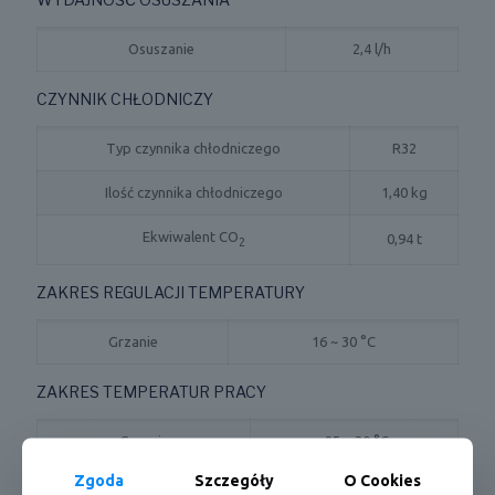
Osuszanie
2,4 l/h
CZYNNIK CHŁODNICZY
Typ czynnika chłodniczego
R32
Ilość czynnika chłodniczego
1,40 kg
Ekwiwalent CO
0,94 t
2
ZAKRES REGULACJI TEMPERATURY
Grzanie
16 ~ 30 °C
ZAKRES TEMPERATUR PRACY
Grzanie
-25 ~ 30 °C
Zgoda
Szczegóły
O Cookies
Chłodzenie
-15 ~ 50 °C